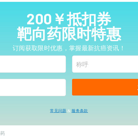
200￥抵扣券
靶向药限时特惠
订阅获取限时优惠，掌握最新抗癌资讯！
常见问题
&
服务条款
向药