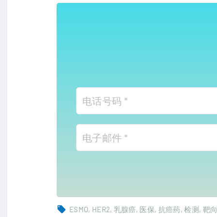
ESMO
HER2
乳腺癌
医保
抗癌药
检测
靶