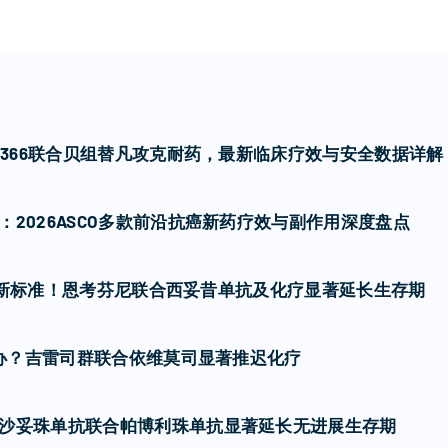
7366联合贝组替凡攻克耐药，最新临床疗效与安全数据详解
2026ASCO多款前沿抗癌新药疗效与副作用深度盘点
癌一线新标准！恩考芬尼联合西妥昔单抗及化疗显著延长生存期
么办？吉雷司群联合依维莫司显著推迟化疗
沙妥珠单抗联合帕博利珠单抗显著延长无进展生存期