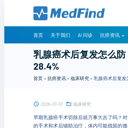
S
k
i
p
t
首页
关于我们
AI 问诊
抗癌资讯
o
c
有问有答
乳腺癌术后复发怎么防
o
诊疗指南
28.4%
n
药物信息
t
医改政策
首页
»
抗癌资讯
»
临床研究
»
乳腺癌术后复发
e
知识科普
n
临床研究
t
NCCN指南
2026-07-07
临床研究
早期乳腺癌手术切除后就万事大吉了吗？对于
的手术和术后辅助治疗，体内可能残留的微