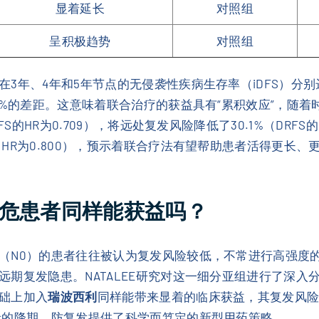
显着延长
对照组
呈积极趋势
对照组
3年、4年和5年节点的无侵袭性疾病生存率（iDFS）分别达到了
5%的差距。这意味着联合治疗的获益具有“累积效应”，随
S的HR为0.709），将远处复发风险降低了30.1%（DRFS
HR为0.800），预示着联合疗法有望帮助患者活得更长、
高危患者同样能获益吗？
（N0）的患者往往被认为复发风险较低，不常进行高强度的
期复发隐患。NATALEE研究对这一细分亚组进行了深入
础上加入
瑞波西利
同样能带来显着的临床获益，其复发风险降低
者的降期、防复发提供了科学而笃定的新型用药策略。