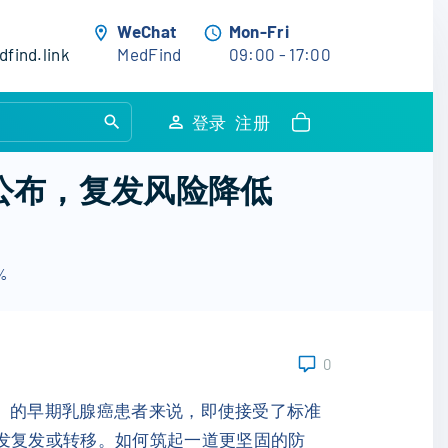
WeChat
Mon-Fri
find.link
MedFind
09:00 - 17:00
S
登录
注册
e
a
公布，复发风险降低
r
c
h
%
f
o
r
:
0
-）的早期乳腺癌患者来说，即使接受了标准
引发复发或转移。如何筑起一道更坚固的防