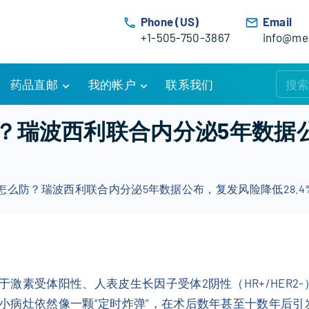
Phone (US)
Email
+1-505-750-3867
info@med
药品直邮
我的帐户
联系我们
购物车
账户详情
？瑞波西利联合内分泌5年数据
订单追踪
我的订单
优惠活动
常见问题
怎么防？瑞波西利联合内分泌5年数据公布，复发风险降低28.4
服务条款
激素受体阳性、人表皮生长因子受体2阴性（HR+/HER2
小病灶依然像一颗“定时炸弹”，在术后数年甚至十数年后