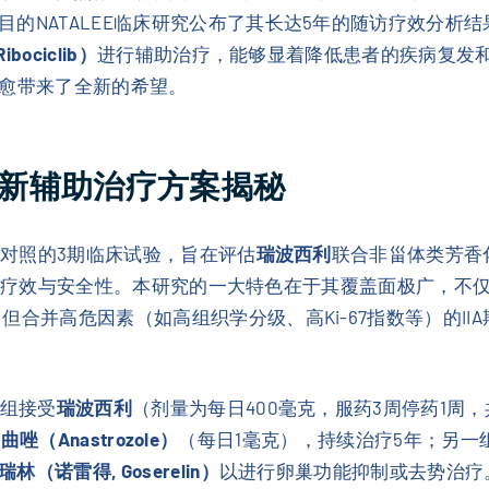
的NATALEE临床研究公布了其长达5年的随访疗效分析
ociclib）
进行辅助治疗，能够显着降低患者的疾病复发
床治愈带来了全新的希望。
？全新辅助治疗方案揭秘
机对照的3期临床试验，旨在评估
瑞波西利
联合非甾体类芳香
者中的疗效与安全性。本研究的一大特色在于其覆盖面极广，不仅纳入
但合并高危因素（如高组织学分级、高Ki-67指数等）的I
一组接受
瑞波西利
（剂量为每日400毫克，服药3周停药1周，
曲唑（Anastrozole）
（每日1毫克），持续治疗5年；另一组
林（诺雷得, Goserelin）
以进行卵巢功能抑制或去势治疗