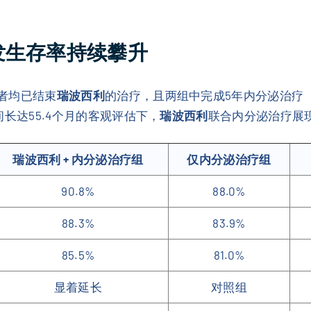
发生存率持续攀升
患者均已结束
瑞波西利
的治疗，且两组中完成5年内分泌治疗（
时间长达55.4个月的客观评估下，
瑞波西利
联合内分泌治疗展
瑞波西利 + 内分泌治疗组
仅内分泌治疗组
90.8%
88.0%
88.3%
83.9%
85.5%
81.0%
显着延长
对照组