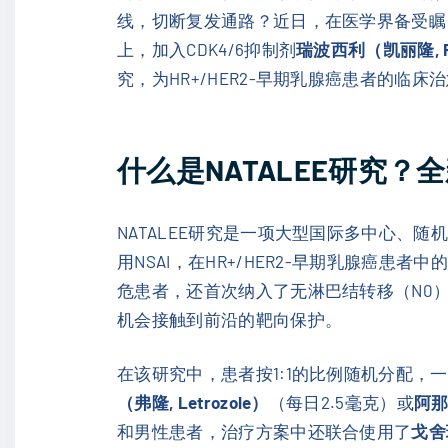
线，切断复发通路？近日，在医学界备受瞩目
上，加入CDK4/6抑制剂
瑞波西利（凯丽隆, Rib
究，为HR+/HER2-早期乳腺癌患者的临
什么是NATALEE研究
NATALEE研究是一项大型国际多中心、随
用NSAI，在HR+/HER2-早期乳腺癌患
危患者，还首次纳入了无淋巴结转移（N0）
机会接触到前沿的靶向保护。
在该研究中，患者按1:1的比例随机分配，
（弗隆, Letrozole）
（每日2.5毫克）或
阿那
和男性患者，治疗方案中还联合使用了
戈舍瑞