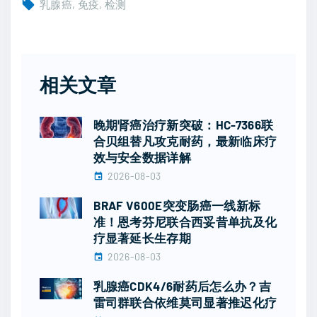
乳腺癌
免疫
检测
相关文章
晚期肾癌治疗新突破：HC-7366联
合贝组替凡攻克耐药，最新临床疗
效与安全数据详解
2026-08-03
BRAF V600E突变肠癌一线新标
准！恩考芬尼联合西妥昔单抗及化
疗显著延长生存期
2026-08-03
乳腺癌CDK4/6耐药后怎么办？吉
雷司群联合依维莫司显著推迟化疗