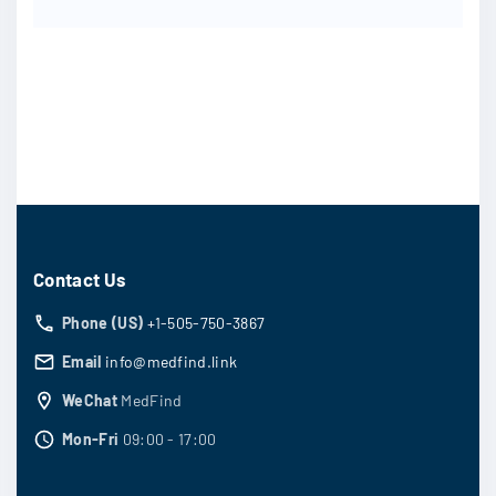
Contact Us
Phone (US)
+1-505-750-3867
Email
info@medfind.link
WeChat
MedFind
Mon-Fri
09:00 - 17:00