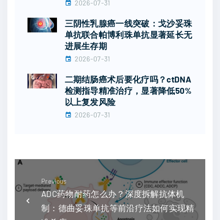
2026-07-31
三阴性乳腺癌一线突破：戈沙妥珠
单抗联合帕博利珠单抗显著延长无
进展生存期
2026-07-31
二期结肠癌术后要化疗吗？ctDNA
检测指导精准治疗，显著降低50%
以上复发风险
2026-07-31
Previous
ADC药物耐药怎么办？深度拆解抗体机
制：德曲妥珠单抗等前沿疗法如何实现精