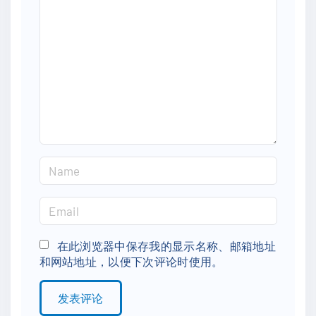
o
m
m
e
n
t
N
a
m
E
e
m
*
a
在此浏览器中保存我的显示名称、邮箱地址
和网站地址，以便下次评论时使用。
i
l
*