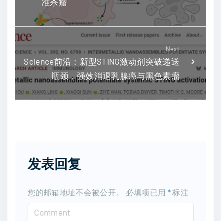
准杀瘤
Next
Science前沿：新型STING激动剂突破递送
瓶颈，强效消退乳腺癌与黑色素瘤
发表回复
您的邮箱地址不会被公开。
必填项已用
*
标注
C