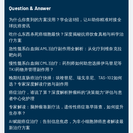
Question & Answer
为什么你查到的方案没用？学会这6招，让AI助你精准对接全
球抗癌资讯
吃什么东西杀死癌细胞最快？深度揭秘抗癌饮食真相与科学治
疗方案
急性髓系白血病(AML)治疗副作用全解析：从化疗到维奈克拉
靶向药
慢性髓系白血病(CML)治疗：药剂师如何助您选择伊马替尼等
TKI药物并管理副作用？
晚期结直肠癌治疗抉择：呋喹替尼、瑞戈非尼、TAS-102如何
选？专家深度解读疗效与副作用
癌症治疗，谁说了算？深度解析肿瘤科的“决策能力”评估与患
者中心化护理
专家解读：脑肿瘤靠新疗法，遗传性癌症靠早筛查，如何提升
生存率？
AI赋能癌症治疗：告别信息焦虑，为非小细胞肺癌患者解读最
新治疗方案