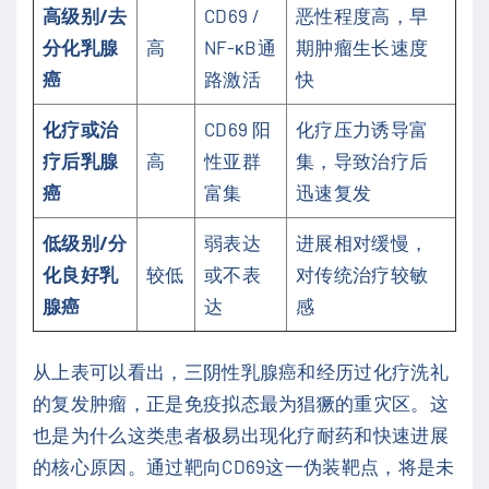
高级别/去
CD69 /
恶性程度高，早
分化乳腺
高
NF-κB通
期肿瘤生长速度
癌
路激活
快
化疗或治
CD69 阳
化疗压力诱导富
疗后乳腺
高
性亚群
集，导致治疗后
癌
富集
迅速复发
低级别/分
弱表达
进展相对缓慢，
化良好乳
较低
或不表
对传统治疗较敏
腺癌
达
感
从上表可以看出，三阴性乳腺癌和经历过化疗洗礼
的复发肿瘤，正是免疫拟态最为猖獗的重灾区。这
也是为什么这类患者极易出现化疗耐药和快速进展
的核心原因。通过靶向CD69这一伪装靶点，将是未