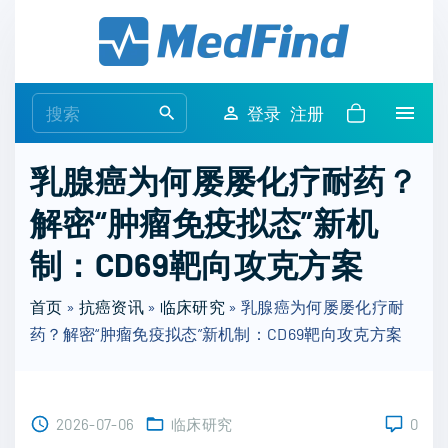
S
k
i
p
S
登录
注册
t
e
o
a
乳腺癌为何屡屡化疗耐药？
c
r
o
解密“肿瘤免疫拟态”新机
c
n
h
制：CD69靶向攻克方案
t
f
e
o
首页
»
抗癌资讯
»
临床研究
»
乳腺癌为何屡屡化疗耐
n
r
药？解密“肿瘤免疫拟态”新机制：CD69靶向攻克方案
t
:
2026-07-06
临床研究
0