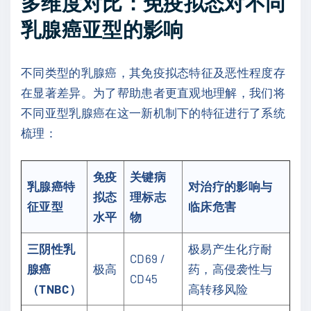
多维度对比：免疫拟态对不同
乳腺癌亚型的影响
不同类型的乳腺癌，其免疫拟态特征及恶性程度存
在显著差异。为了帮助患者更直观地理解，我们将
不同亚型乳腺癌在这一新机制下的特征进行了系统
梳理：
免疫
关键病
乳腺癌特
对治疗的影响与
拟态
理标志
征亚型
临床危害
水平
物
三阴性乳
极易产生化疗耐
CD69 /
腺癌
极高
药，高侵袭性与
CD45
（TNBC）
高转移风险