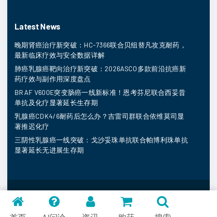
Latest News
晚期肾癌治疗新突破：HC-7366联合贝组替凡攻克耐药，
最新临床疗效与安全数据详解
肺癌乳腺癌靶向治疗新突破：2026ASCO多款前沿抗癌新
药疗效与副作用深度盘点
BRAF V600E突变肠癌一线新标准！恩考芬尼联合西妥昔
单抗及化疗显著延长生存期
乳腺癌CDK4/6耐药后怎么办？吉雷司群联合依维莫司显
著推迟化疗
三阴性乳腺癌一线突破：戈沙妥珠单抗联合帕博利珠单抗
显著延长无进展生存期
MedFind ©
2026
常见问题