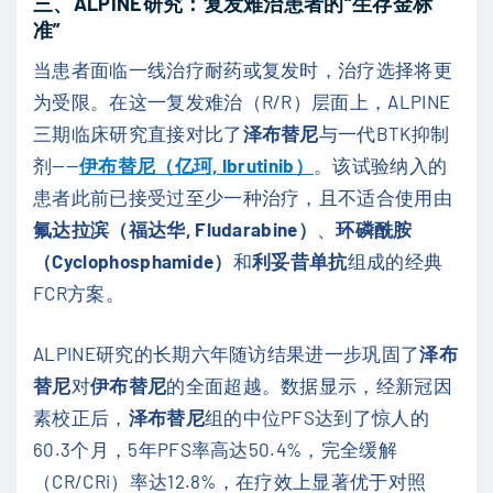
三、ALPINE研究：复发难治患者的“生存金标
准”
当患者面临一线治疗耐药或复发时，治疗选择将更
为受限。在这一复发难治（R/R）层面上，ALPINE
三期临床研究直接对比了
泽布替尼
与一代BTK抑制
剂——
伊布替尼（亿珂, Ibrutinib）
。该试验纳入的
患者此前已接受过至少一种治疗，且不适合使用由
氟达拉滨（福达华, Fludarabine）
、
环磷酰胺
（Cyclophosphamide）
和
利妥昔单抗
组成的经典
FCR方案。
ALPINE研究的长期六年随访结果进一步巩固了
泽布
替尼
对
伊布替尼
的全面超越。数据显示，经新冠因
素校正后，
泽布替尼
组的中位PFS达到了惊人的
60.3个月，5年PFS率高达50.4%，完全缓解
（CR/CRi）率达12.8%，在疗效上显著优于对照