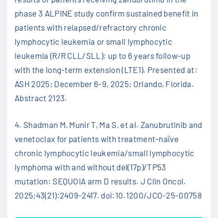
phase 3 ALPINE study confirm sustained benefit in
patients with relapsed/refractory chronic
lymphocytic leukemia or small lymphocytic
leukemia (R/R CLL/SLL): up to 6 years follow-up
with the long-term extension (LTE1). Presented at:
ASH 2025; December 6-9, 2025; Orlando, Florida.
Abstract 2123.
4. Shadman M, Munir T, Ma S, et al. Zanubrutinib and
venetoclax for patients with treatment-naïve
chronic lymphocytic leukemia/small lymphocytic
lymphoma with and without del(17p)/TP53
mutation: SEQUOIA arm D results. J Clin Oncol.
2025;43(21):2409-2417. doi:10.1200/JCO-25-00758