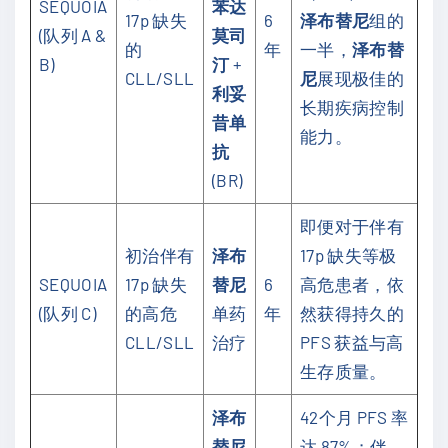
SEQUOIA
苯达
17p 缺失
6
泽布替尼
组的
(队列 A &
莫司
的
年
一半，
泽布替
B)
汀
+
CLL/SLL
尼
展现极佳的
利妥
长期疾病控制
昔单
能力。
抗
(BR)
即便对于伴有
初治伴有
泽布
17p 缺失等极
SEQUOIA
17p 缺失
替尼
6
高危患者，依
(队列 C)
的高危
单药
年
然获得持久的
CLL/SLL
治疗
PFS 获益与高
生存质量。
泽布
42个月 PFS 率
替尼
达 87%；伴