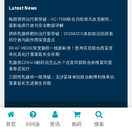
Latest News
晚期肾癌治疗新突破：HC-7366联合贝组替凡攻克耐药，
最新临床疗效与安全数据详解
肺癌乳腺癌靶向治疗新突破：2026ASCO多款前沿抗癌新
药疗效与副作用深度盘点
BRAF V600E突变肠癌一线新标准！恩考芬尼联合西妥昔
单抗及化疗显著延长生存期
乳腺癌CDK4/6耐药后怎么办？吉雷司群联合依维莫司显
著推迟化疗
三阴性乳腺癌一线突破：戈沙妥珠单抗联合帕博利珠单抗
显著延长无进展生存期
MedFind ©
2026
常见问题
首页
AI问诊
资讯
购药
搜索