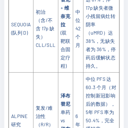
+
维
17p 缺失者微
初治
中
奈克
小残留病灶转
（含/不
位
SEQUOIA
拉
阴率
含 17p 缺
42
(队列 D)
(双
（uMRD）达
失）
个
靶联
38%，无缺失
CLL/SLL
月
合固
者为 36%，停
定疗
药后缓解状态
程)
持久。
中位 PFS 达
60.3 个月（对
泽布
控制新冠影响
替尼
后的数据），
复发/难
单药
5年 PFS 率为
ALPINE
治性
6
vs
50.4%，完全
研究
（R/R）
年