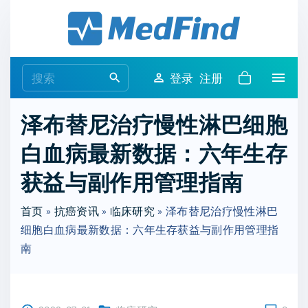
S
k
i
p
S
登录
注册
t
e
o
a
泽布替尼治疗慢性淋巴细胞
c
r
o
白血病最新数据：六年生存
c
n
h
获益与副作用管理指南
t
f
e
o
首页
»
抗癌资讯
»
临床研究
»
泽布替尼治疗慢性淋巴
n
r
细胞白血病最新数据：六年生存获益与副作用管理指
t
:
南