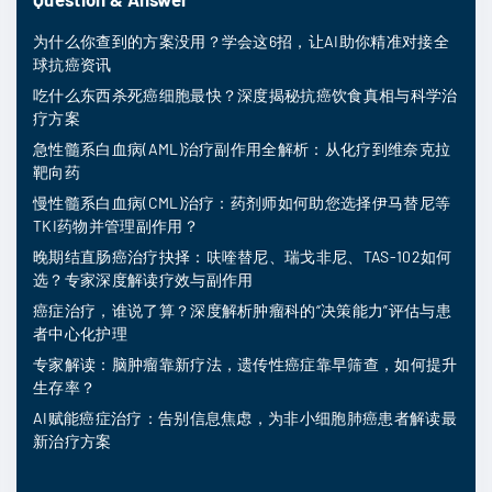
为什么你查到的方案没用？学会这6招，让AI助你精准对接全
球抗癌资讯
吃什么东西杀死癌细胞最快？深度揭秘抗癌饮食真相与科学治
疗方案
急性髓系白血病(AML)治疗副作用全解析：从化疗到维奈克拉
靶向药
慢性髓系白血病(CML)治疗：药剂师如何助您选择伊马替尼等
TKI药物并管理副作用？
晚期结直肠癌治疗抉择：呋喹替尼、瑞戈非尼、TAS-102如何
选？专家深度解读疗效与副作用
癌症治疗，谁说了算？深度解析肿瘤科的“决策能力”评估与患
者中心化护理
专家解读：脑肿瘤靠新疗法，遗传性癌症靠早筛查，如何提升
生存率？
AI赋能癌症治疗：告别信息焦虑，为非小细胞肺癌患者解读最
新治疗方案