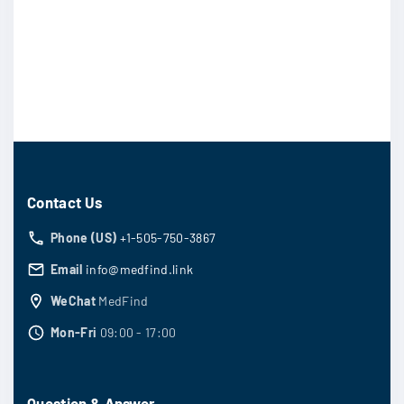
Contact Us
Phone (US)
+1-505-750-3867
Email
info@medfind.link
WeChat
MedFind
Mon-Fri
09:00 - 17:00
Question & Answer