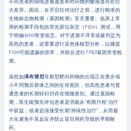
不同患者的病情进展速度和对药物的敏感度存在巨
大差异。因此，在开启任何治疗之前，进行精准的
生物标志物检测（基因检测）至关重要。临床上常
用的检测手段包括荧光原位杂交（FISH）测试，用
于明确
IGHV
突变状态。对于进展不寻常或被判定为
高危的患者，还需要进行染色体核型分析，以捕捉
FISH可能遗漏的异常，并联合进行
TP53
基因突变检
测。
虽然如
泽布替尼
等新型靶向药物的出现正在逐步缩
小不同预后群体之间的生存差距，但高危患者与普
通患者的长期转归仍存在细微差别。通过基因检
测，医生能预先评估患者是否能从“有限疗程”治疗
中获益，或者必须接受长期“持续性治疗”，从而最
大化避免不良反应并防止盲目用药导致的早期耐
药。