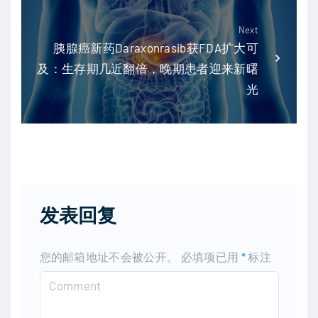
Next
胰腺癌新药Daraxonrasib获FDA扩大可
及：生存期几近翻倍，晚期患者迎来新曙
光
发表回复
您的邮箱地址不会被公开。
必填项已用
*
标注
C
o