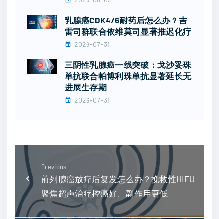
乳腺癌CDK4/6耐药后怎么办？吉
雷司群联合依维莫司显著推迟化疗
2026-07-31
三阴性乳腺癌一线突破：戈沙妥珠
单抗联合帕博利珠单抗显著延长无
进展生存期
2026-07-31
Previous
前列腺癌放疗后复发怎么办？挽救性HIFU
聚焦超声治疗控癌好、副作用更低