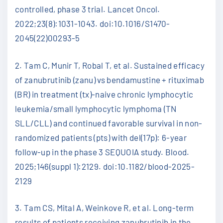
controlled, phase 3 trial. Lancet Oncol.
2022;23(8):1031-1043. doi:10.1016/S1470-
2045(22)00293-5
2. Tam C, Munir T, Robal T, et al. Sustained efficacy
of zanubrutinib (zanu) vs bendamustine + rituximab
(BR) in treatment (tx)-naive chronic lymphocytic
leukemia/small lymphocytic lymphoma (TN
SLL/CLL) and continued favorable survival in non-
randomized patients (pts) with del(17p): 6-year
follow-up in the phase 3 SEQUOIA study. Blood.
2025;146(suppl 1):2129. doi:10.1182/blood-2025-
2129
3. Tam CS, Mital A, Weinkove R, et al. Long-term
results of patients receiving zanubrutinib in the