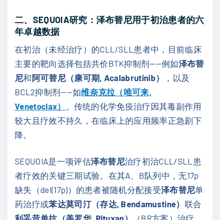
二、SEQUOIA研究：泽布替尼用于初治患者的六
年卓越数据
在初治（未经治疗）的CLL/SLL患者中，目前临床
主要的靶向选择包括共价BTK抑制剂——例如
泽布替
尼
和
阿可替尼（康可期, Acalabrutinib）
，以及
BCL2抑制剂——如
维奈克拉（唯可来,
Venetoclax）
。传统的化学免疫治疗因其毒副作用
较大且疗效不持久，在临床上的应用频率正急剧下
降。
SEQUOIA是一项评估
泽布替尼
治疗初治CLL/SLL患
者疗效的关键三期试验。在其A、B队列中，无17p
缺失（del(17p)）的患者被随机分配接受
泽布替尼
单
药治疗或
苯达莫司汀（存达, Bendamustine）
联合
利妥昔单抗（美罗华, Rituxan）
（BR方案）治疗。