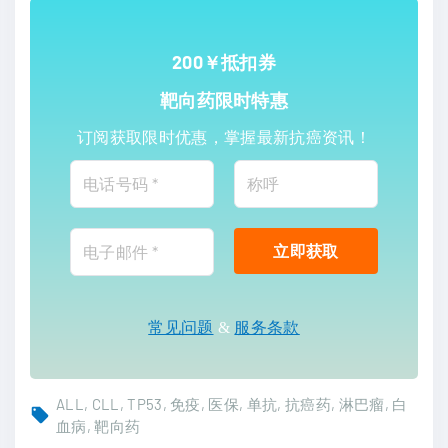
200￥抵扣券
靶向药限时特惠
订阅获取限时优惠，掌握最新抗癌资讯！
常见问题
&
服务条款
ALL
CLL
TP53
免疫
医保
单抗
抗癌药
淋巴瘤
白
血病
靶向药