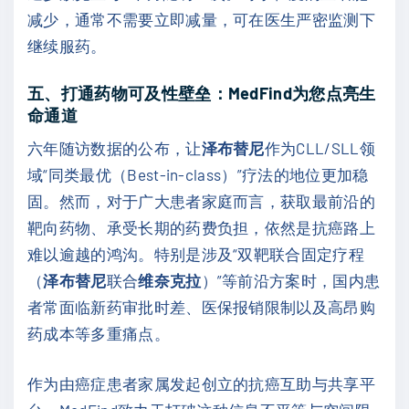
减少，通常不需要立即减量，可在医生严密监测下
继续服药。
五、打通药物可及性壁垒：MedFind为您点亮生
命通道
六年随访数据的公布，让
泽布替尼
作为CLL/SLL领
域“同类最优（Best-in-class）”疗法的地位更加稳
固。然而，对于广大患者家庭而言，获取最前沿的
靶向药物、承受长期的药费负担，依然是抗癌路上
难以逾越的鸿沟。特别是涉及“双靶联合固定疗程
（
泽布替尼
联合
维奈克拉
）”等前沿方案时，国内患
者常面临新药审批时差、医保报销限制以及高昂购
药成本等多重痛点。
作为由癌症患者家属发起创立的抗癌互助与共享平