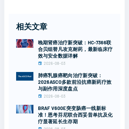
相关文章
晚期肾癌治疗新突破：HC-7366联
合贝组替凡攻克耐药，最新临床疗
效与安全数据详解
2026-08-03
肺癌乳腺癌靶向治疗新突破：
2026ASCO多款前沿抗癌新药疗效
与副作用深度盘点
2026-08-03
BRAF V600E突变肠癌一线新标
准！恩考芬尼联合西妥昔单抗及化
疗显著延长生存期
2026-08-03