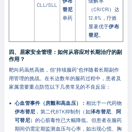
伊布
缓解率
CLL/SLL
替尼
（CR/CRi）达
单药
12.8%，疗效
显著优于
伊布
替尼
。
四、居家安全管理：如何从容应对长期治疗的副
作用？
靶向药虽然高效，但“持续服药”也伴随着长期副作
用管理的挑战。在长达数年的服药过程中，患者及
家属需要重点防范以下几类常见的不良反应：
心血管事件（房颤和高血压）：
相比于一代药物
伊布替尼
，第二代BTK抑制剂（如
泽布替尼
、
阿
可替尼
）的心脏毒性已大幅降低。但患者在服药
期间仍需定期监测血压与心率，如出现心慌、胸