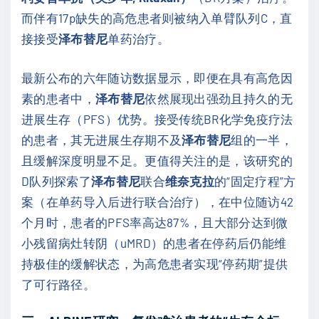
而伴有17p缺失的高危患者则被纳入单臂队列C，直
接接受
泽布替尼
单药治疗。
最新公布的六年随访数据显示，即便在具有高危因
素的患者中，
泽布替尼
依然展现出强劲且持久的无
进展生存（PFS）优势。接受传统BR化学免疫疗法
的患者，其无进展生存期不及
泽布替尼
组的一半，
且缓解深度明显不足。更值得关注的是，该研究的
D队列探索了
泽布替尼
联合
维奈克拉
的“固定疗程”方
案（在单药导入后进行联合治疗），在中位随访42
个月时，患者的PFS率高达87%，且大部分达到微
小残留病灶转阴（uMRD）的患者在停药后仍能维
持极佳的缓解状态，为高危患者实现“停药期”提供
了可行路径。