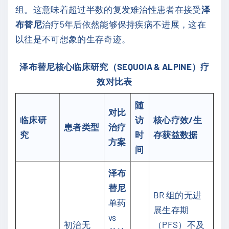
组。这意味着超过半数的复发难治性患者在接受
泽
布替尼
治疗5年后依然能够保持疾病不进展，这在
以往是不可想象的生存奇迹。
泽布替尼核心临床研究（SEQUOIA & ALPINE）疗
效对比表
随
对比
临床研
访
核心疗效/生
患者类型
治疗
究
时
存获益数据
方案
间
泽布
替尼
BR 组的无进
单药
展生存期
vs
初治无
（PFS）不及