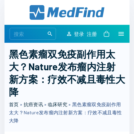
S
k
i
p
S
登录
注册
t
e
o
a
黑色素瘤双免疫副作用太
c
r
o
大？Nature发布瘤内注射
c
n
h
新方案：疗效不减且毒性大
t
f
e
o
降
n
r
t
首页
»
抗癌资讯
»
临床研究
:
»
黑色素瘤双免疫副作用
太大？Nature发布瘤内注射新方案：疗效不减且毒性
大降