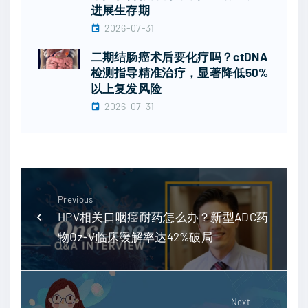
进展生存期
2026-07-31
二期结肠癌术后要化疗吗？ctDNA
检测指导精准治疗，显著降低50%
以上复发风险
2026-07-31
Previous
HPV相关口咽癌耐药怎么办？新型ADC药
物Oz-V临床缓解率达42%破局
Next