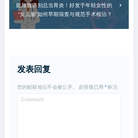
腹胀腹痛别总当胃炎！好发于年轻女性的
“女儿瘤”如何早期筛查与规范手术根治？
发表回复
您的邮箱地址不会被公开。
必填项已用
*
标注
C
o
m
m
e