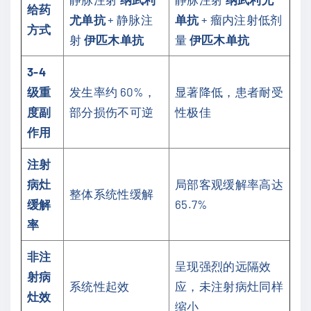
给药
尤单抗
+ 静脉注
单抗
+ 瘤内注射低剂
方式
射
伊匹木单抗
量
伊匹木单抗
3-4
级重
发生率约 60%，
显著降低，患者耐受
度副
部分损伤不可逆
性极佳
作用
注射
病灶
局部客观缓解率高达
整体系统性缓解
缓解
65.7%
率
非注
呈现强烈的远隔效
射病
系统性起效
应，未注射病灶同样
灶效
缩小