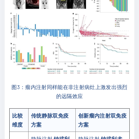
图3：瘤内注射同样能在非注射病灶上激发出强烈
的远隔效应
比较
传统静脉双免疫
创新瘤内注射双免疫
维度
方案
方案
静脉注射
纳武利
静脉注射
纳武利尤