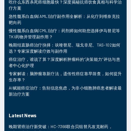
吃什么东西杀死癌细胞最快？深度揭秘抗癌饮食真相与科学治
疗方案
急性髓系白血病(AML)治疗副作用全解析：从化疗到维奈克拉
靶向药
慢性髓系白血病(CML)治疗：药剂师如何助您选择伊马替尼等
TKI药物并管理副作用？
晚期结直肠癌治疗抉择：呋喹替尼、瑞戈非尼、TAS-102如何
选？专家深度解读疗效与副作用
癌症治疗，谁说了算？深度解析肿瘤科的“决策能力”评估与患
者中心化护理
专家解读：脑肿瘤靠新疗法，遗传性癌症靠早筛查，如何提升
生存率？
AI赋能癌症治疗：告别信息焦虑，为非小细胞肺癌患者解读最
新治疗方案
Latest News
晚期肾癌治疗新突破：HC-7366联合贝组替凡攻克耐药，