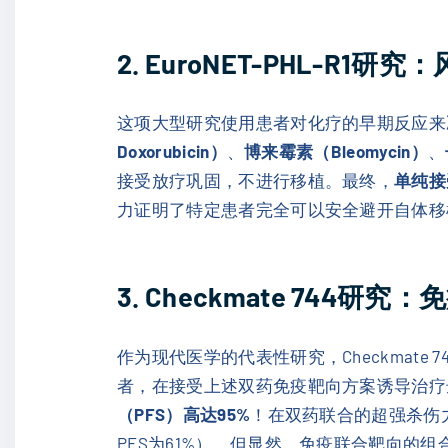
2. EuroNET-PHL-R
这项大型研究使用患者对化疗的早期反应来决定
Doxorubicin）
、
博来霉素（Bleomycin）
、
接受放疗巩固，不进行移植。最终，
单纯接
力证明了特定患者完全可以安全避开自体移
3. Checkmate 74
作为现代医学的代表性研究，Checkmate 
者，在接受上述双药免疫靶向方案诱导治疗
（PFS）高达95%
！在双药联合的超强杀伤
PFS为61%），但显然，免疫联合靶向的