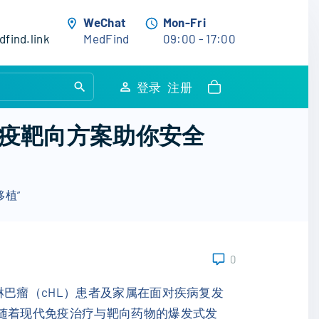
WeChat
Mon-Fri
find.link
MedFind
09:00 - 17:00
S
登录
注册
e
a
疫靶向方案助你安全
r
c
h
植”
f
o
r
:
0
巴瘤（cHL）患者及家属在面对疾病复发
，随着现代免疫治疗与靶向药物的爆发式发