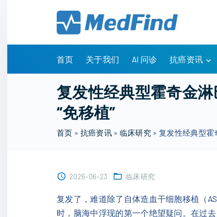
S
k
i
p
t
首页
关于我们
AI 问诊
抗癌资讯
o
c
有问有答
复发性经典型霍奇金淋
o
诊疗指南
“免移植”
n
药物信息
t
医改政策
首页
»
抗癌资讯
»
临床研究
»
复发性经典型霍
e
知识科普
n
临床研究
t
NCCN指南
2026-06-23
临床研究
复发了，难道除了自体造血干细胞移植（A
时，脑海中浮现的第一个绝望疑问。在过去