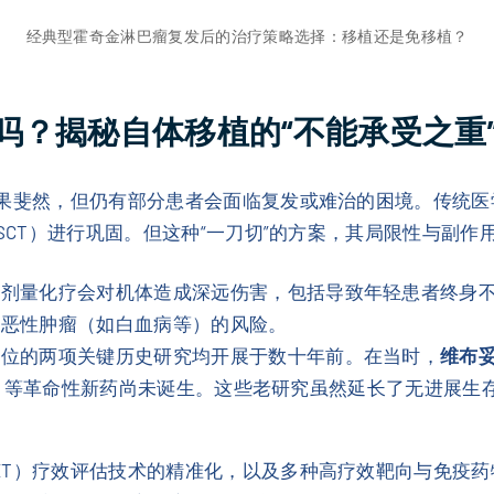
经典型霍奇金淋巴瘤复发后的治疗策略选择：移植还是免移植？
吗？揭秘自体移植的“不能承受之重
效果斐然，但仍有部分患者会面临复发或难治的困境。传统
ASCT）进行巩固。但这种“一刀切”的方案，其局限性与副作
大剂量化疗会对机体造成深远伤害，包括导致年轻患者终身
性恶性肿瘤（如白血病等）的风险。
地位的两项关键历史研究均开展于数十年前。在当时，
维布妥昔
）
等革命性新药尚未诞生。这些老研究虽然延长了无进展生
ET）疗效评估技术的精准化，以及多种高疗效靶向与免疫药