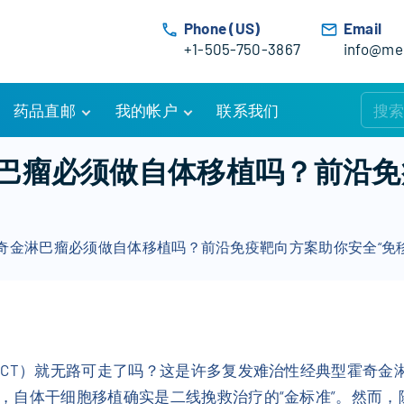
Phone (US)
Email
+1-505-750-3867
info@med
药品直邮
我的帐户
联系我们
购物车
账户详情
巴瘤必须做自体移植吗？前沿免
订单追踪
我的订单
优惠活动
常见问题
奇金淋巴瘤必须做自体移植吗？前沿免疫靶向方案助你安全“免移
服务条款
SCT）就无路可走了吗？这是许多复发难治性经典型霍奇金淋
，自体干细胞移植确实是二线挽救治疗的“金标准”。然而