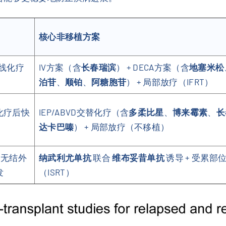
核心非移植方案
一线化疗
IV方案（含
长春瑞滨
） + DECA方案（含
地塞米松
泊苷
、
顺铂
、
阿糖胞苷
） + 局部放疗（IFRT）
化疗后快
IEP/ABVD交替化疗（含
多柔比星
、
博来霉素
、
长
达卡巴嗪
） + 局部放疗（不移植）
、无结外
纳武利尤单抗
联合
维布妥昔单抗
诱导 + 受累部
发
（ISRT）