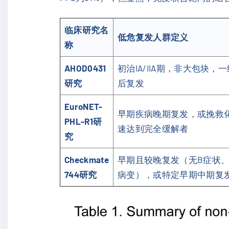
临床研究名
低危复发人群定义
称
AHOD0431
初治IA/IIA期，非大包块，
研究
后复发
EuroNET-
早期疾病晚期复发，或挽救
PHL-R1研
速达到完全缓解者
究
Checkmate
早期且较晚复发（无B症状
744研究
病变），或特定早期中期复