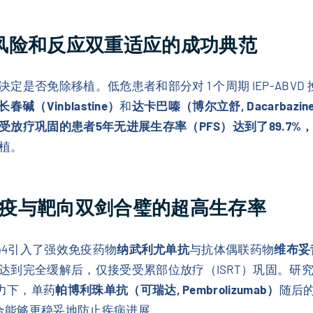
1研究：风险和反应双重适应的成功典范
是否免除移植。低危患者和部分对 1 个周期 IEP-ABVD
长春碱（Vinblastine）
和
达卡巴嗪（博尔立舒, Dacarbazin
受放疗巩固的患者5年无进展生存率（PFS）达到了89.7%，
植。
4研究：免疫与靶向双剑合璧的超高生存率
744引入了强效免疫药物
纳武利尤单抗
与抗体偶联药物
维布妥
达到完全缓解后，仅接受受累部位放疗（ISRT）巩固。研
力下，单药
帕博利珠单抗（可瑞达, Pembrolizumab）
随后
组合能够更稳妥地防止疾病进展。