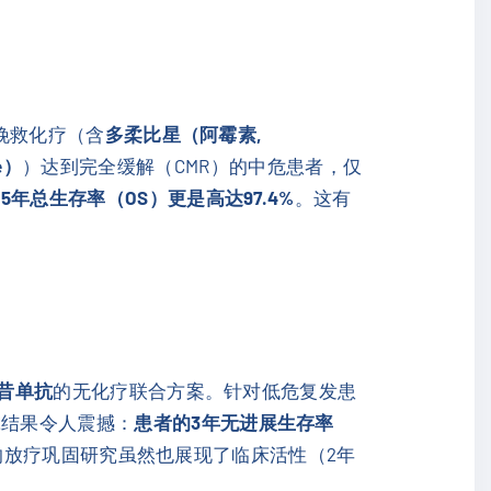
 挽救化疗（含
多柔比星（阿霉素,
e）
）达到完全缓解（CMR）的中危患者，仅
5年总生存率（OS）更是高达97.4%
。这有
昔单抗
的无化疗联合方案。针对低危复发患
究结果令人震撼：
患者的3年无进展生存率
的放疗巩固研究虽然也展现了临床活性（2年