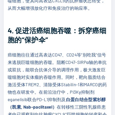
噬细胞，使其向高表达CXCL9的抗肿瘤状态转变，
从而大幅增强放化疗和免疫治疗的响应率。
4. 促进活癌细胞吞噬：拆穿癌细
胞的“保护伞”
癌细胞往往通过高表达CD47、CD24等“别吃我”信号
来逃脱巨噬细胞的吞噬。阻断CD47-SIRPα轴的单抗
或双抗，能联合抗体介导的调理作用，极大激发巨
噬细胞对实体瘤的吞噬作用。同时，靶向脂质结合
激活受体TREM2、清除受体Stabilin-1和MARCO的药
物也在研发中。在前沿治疗中，PI3Kγ抑制剂
eganelisib联合PD-L1抑制剂及
白蛋白结合型紫杉醇
（凯素, Nab-paclitaxel）
在转移性三阴性乳腺癌患
者中已观察到向抗肿瘤CXCL9⁺巨噬细胞的转变和令