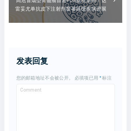
高危冒烟型骨髓瘤首迎FDA批准新药！达
雷妥尤单抗皮下注射剂显著延缓疾病进展
发表回复
您的邮箱地址不会被公开。
必填项已用
*
标注
C
o
m
m
e
n