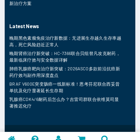
新治疗方案
Latest News
晚期黑色素瘤免疫治疗新数据：无进展生存越久生存率越
高，死亡风险趋近正常人
晚期肾癌治疗新突破：HC-7366联合贝组替凡攻克耐药，
最新临床疗效与安全数据详解
肺癌乳腺癌靶向治疗新突破：2026ASCO多款前沿抗癌新
药疗效与副作用深度盘点
BRAF V600E突变肠癌一线新标准！恩考芬尼联合西妥昔
单抗及化疗显著延长生存期
乳腺癌CDK4/6耐药后怎么办？吉雷司群联合依维莫司显
著推迟化疗
MedFind ©
2026