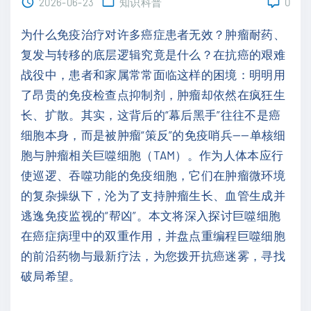
2026-06-23
知识科普
0
为什么免疫治疗对许多癌症患者无效？肿瘤耐药、
复发与转移的底层逻辑究竟是什么？在抗癌的艰难
战役中，患者和家属常常面临这样的困境：明明用
了昂贵的免疫检查点抑制剂，肿瘤却依然在疯狂生
长、扩散。其实，这背后的“幕后黑手”往往不是癌
细胞本身，而是被肿瘤“策反”的免疫哨兵——单核细
胞与肿瘤相关巨噬细胞（TAM）。作为人体本应行
使巡逻、吞噬功能的免疫细胞，它们在肿瘤微环境
的复杂操纵下，沦为了支持肿瘤生长、血管生成并
逃逸免疫监视的“帮凶”。本文将深入探讨巨噬细胞
在癌症病理中的双重作用，并盘点重编程巨噬细胞
的前沿药物与最新疗法，为您拨开抗癌迷雾，寻找
破局希望。