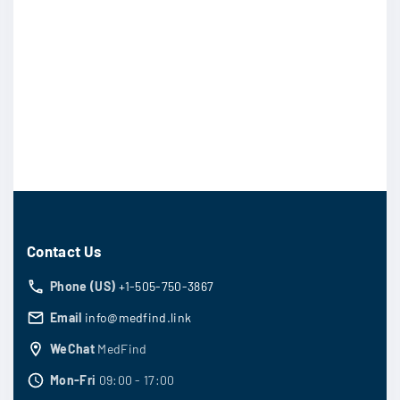
Contact Us
Phone (US)
+1-505-750-3867
Email
info@medfind.link
WeChat
MedFind
Mon-Fri
09:00 - 17:00