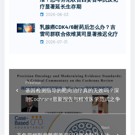
疗显著延长生存期
2026-08-03
乳腺癌CDK4/6耐药后怎么办？吉
雷司群联合依维莫司显著推迟化疗
2026-07-31
Previous
基因检测指导的靶向治疗真的无效吗？深
剖Cochrane最新报告与精准医学范式之争
Next