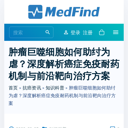
S
k
i
p
S
登录
注册
t
e
o
a
肿瘤巨噬细胞如何助纣为
c
r
o
虐？深度解析癌症免疫耐药
c
n
h
机制与前沿靶向治疗方案
t
f
e
o
首页
»
抗癌资讯
»
知识科普
»
肿瘤巨噬细胞如何助纣
n
r
为虐？深度解析癌症免疫耐药机制与前沿靶向治疗方
t
:
案