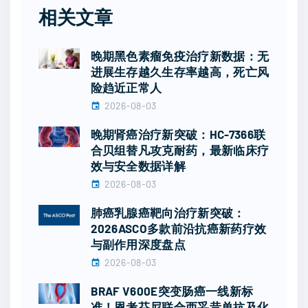
相关文章
晚期黑色素瘤免疫治疗新数据：无
进展生存越久生存率越高，死亡风
险趋近正常人
2026-08-03
晚期肾癌治疗新突破：HC-7366联
合贝组替凡攻克耐药，最新临床疗
效与安全数据详解
2026-08-03
肺癌乳腺癌靶向治疗新突破：
2026ASCO多款前沿抗癌新药疗效
与副作用深度盘点
2026-08-03
BRAF V600E突变肠癌一线新标
准！恩考芬尼联合西妥昔单抗及化