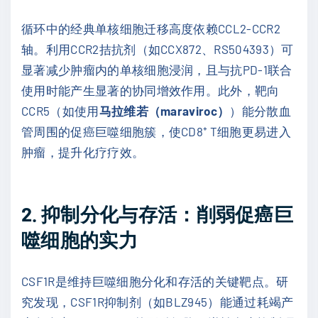
循环中的经典单核细胞迁移高度依赖CCL2-CCR2
轴。利用CCR2拮抗剂（如CCX872、RS504393）可
显著减少肿瘤内的单核细胞浸润，且与抗PD-1联合
使用时能产生显著的协同增效作用。此外，靶向
CCR5（如使用
马拉维若（maraviroc）
）能分散血
管周围的促癌巨噬细胞簇，使CD8⁺ T细胞更易进入
肿瘤，提升化疗疗效。
2. 抑制分化与存活：削弱促癌巨
噬细胞的实力
CSF1R是维持巨噬细胞分化和存活的关键靶点。研
究发现，CSF1R抑制剂（如BLZ945）能通过耗竭产