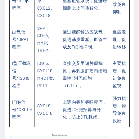
号/IL-1β
1β,
重塑血管系统，促进癌
致免疫
程序
CXCL2,
细胞上皮间质转化。
抑制
CXCL8
SPP1,
缺氧信
通过糖酵解适应缺氧，
促癌发
CD44,
号/SPP1
促进基质重塑、血管生
展、促
MMP9,
程序
成及T细胞抑制。
进转移
TREM2
I型干扰素
ISG15,
直接交叉呈递肿瘤抗
主要抗
信
CXCL10,
原，再刺激肿瘤内细胞
癌、促
号/ISG15
MHC I类,
毒性T淋巴细胞
进免疫
程序
PDL1
（CTL）。
监视
强力抗
IFNγ信
上调内吞和吞噬程序，
CXCL9,
癌、诱
号/CXCL9
促进T细胞招募与分
CXCL10
导免疫
程序
化，防止CTL耗竭。
反应