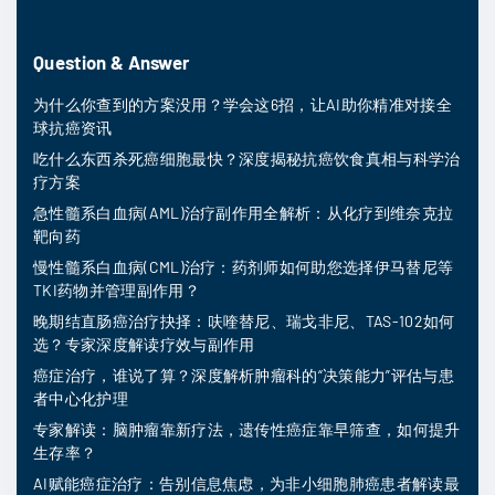
Question & Answer
为什么你查到的方案没用？学会这6招，让AI助你精准对接全
球抗癌资讯
吃什么东西杀死癌细胞最快？深度揭秘抗癌饮食真相与科学治
疗方案
急性髓系白血病(AML)治疗副作用全解析：从化疗到维奈克拉
靶向药
慢性髓系白血病(CML)治疗：药剂师如何助您选择伊马替尼等
TKI药物并管理副作用？
晚期结直肠癌治疗抉择：呋喹替尼、瑞戈非尼、TAS-102如何
选？专家深度解读疗效与副作用
癌症治疗，谁说了算？深度解析肿瘤科的“决策能力”评估与患
者中心化护理
专家解读：脑肿瘤靠新疗法，遗传性癌症靠早筛查，如何提升
生存率？
AI赋能癌症治疗：告别信息焦虑，为非小细胞肺癌患者解读最