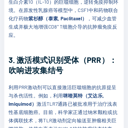
生白介素10（IL-10）的巨噬细胞，逆转免疫抑制环
境。在原发性乳腺癌等模型中，CSF1中和药物联合
化疗药物
紫杉醇（泰素, Paclitaxel）
，可减少血管
生成并极大地增强CD8⁺ T细胞介导的抗肿瘤免疫反
应。
3. 激活模式识别受体（PRR）：
吹响进攻集结号
利用PRR激动剂可以直接激活巨噬细胞的抗原提呈
与杀伤活性。例如，利用
咪喹莫特（艾达乐,
Imiquimod）
激活TLR7通路已被批准用于治疗浅表
性基底细胞癌。目前，科学家正通过纳米颗粒或抗
体偶联技术，将TLR激动剂定向输送至肿瘤相关巨