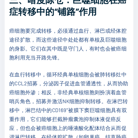
症转移中的“铺路”作用
癌细胞要完成转移，必须通过血行、淋巴或经体腔
途径扩散，而这些途径中处处都有单核及巨噬细胞
的身影。它们在其中既是守门人，有时也会被癌细
胞利用充当开路先锋。
在血行转移中，循环经典单核细胞会被肺转移灶中
的CCL2招募，分泌因子促进血管通透性，从而协助
癌细胞外渗；相反，非经典单核细胞则扮演着血管
哨兵角色，招募并激活NK细胞抑制转移。在淋巴转
移中，淋巴结中的CD169⁺被膜下窦巨噬细胞具有双
重作用，它们能够拦截肿瘤囊泡抑制体液促癌反
应，但也会被癌细胞上的唾液酸化配体结合从而促
进淋巴转移。在经体腔扩散（如卵巢癌、结直肠癌