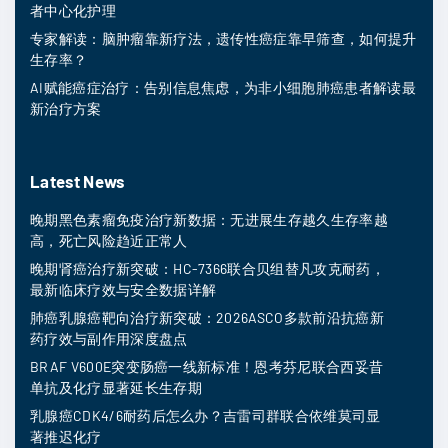
者中心化护理
专家解读：脑肿瘤靠新疗法，遗传性癌症靠早筛查，如何提升
生存率？
AI赋能癌症治疗：告别信息焦虑，为非小细胞肺癌患者解读最
新治疗方案
Latest News
晚期黑色素瘤免疫治疗新数据：无进展生存越久生存率越
高，死亡风险趋近正常人
晚期肾癌治疗新突破：HC-7366联合贝组替凡攻克耐药，
最新临床疗效与安全数据详解
肺癌乳腺癌靶向治疗新突破：2026ASCO多款前沿抗癌新
药疗效与副作用深度盘点
BRAF V600E突变肠癌一线新标准！恩考芬尼联合西妥昔
单抗及化疗显著延长生存期
乳腺癌CDK4/6耐药后怎么办？吉雷司群联合依维莫司显
著推迟化疗