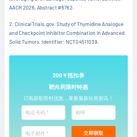
AACR 2026, Abstract #6762.
2. ClinicalTrials.gov. Study of Thymidine Analogue
and Checkpoint Inhibitor Combination in Advanced
Solid Tumors. Identifier: NCT04511039.
200￥抵扣券
靶向药限时特惠
订阅获取限时优惠，掌握最新抗癌资讯！