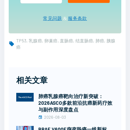
常见问题
&
服务条款
TP53
乳腺癌
卵巢癌
直肠癌
结直肠癌
肺癌
胰腺
癌
相关文章
肺癌乳腺癌靶向治疗新突破：
2026ASCO多款前沿抗癌新药疗效
与副作用深度盘点
2026-08-03
BRAF V600E突变肠癌一线新标