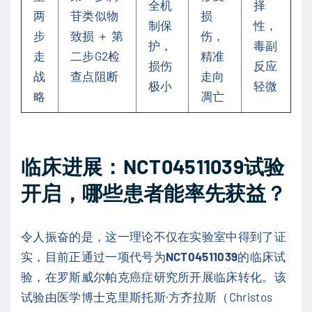
全机
择
两
苷类似物
损
制保
性，
步
致损 ＋ 第
伤，
护，
毒副
走
二步G2检
精准
损伤
反应
战
查点阻断
走向
极小
轻微
略
凋亡
临床进展：NCT04511039试验
开启，哪些患者能率先获益？
令人振奋的是，这一理论不仅在实验室中得到了证
实，目前正通过一项代号为
NCT04511039
的临床试
验，在罗斯威尔帕克癌症研究所开展临床转化。该
试验由医学博士克里斯托斯·方齐拉斯（Christos