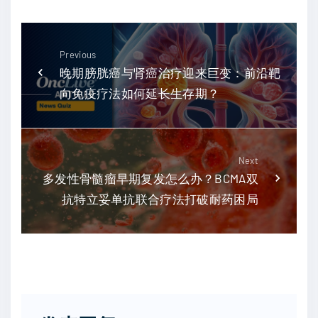
Previous
晚期膀胱癌与肾癌治疗迎来巨变：前沿靶
向免疫疗法如何延长生存期？
Next
多发性骨髓瘤早期复发怎么办？BCMA双
抗特立妥单抗联合疗法打破耐药困局