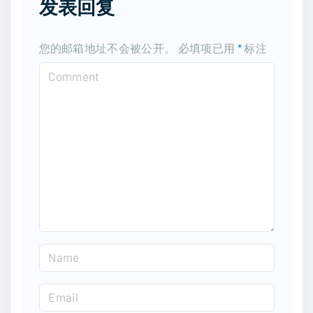
发表回复
您的邮箱地址不会被公开。
必填项已用
*
标注
C
o
m
m
e
n
t
N
a
m
E
e
m