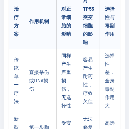
对
治
对正
TP53
选择
疗
常细
突变
性与
作用机制
方
胞的
细胞
毒副
案
影响
的影
作用
响
同样
选择
传
容易
产生
性
统
产生
直接杀伤
严重
差，
单
耐药
或DNA损
损
全身
一
性，
伤
伤，
毒副
疗
疗效
无选
作用
法
欠佳
择性
大
新
无法
受安
高选
型
第一步胸
修复