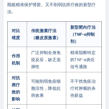
既能精准保护肾脏、又不削弱抗癌疗效的新型疗
法。
新型靶向疗法
对比
传统激素疗法
（TNF-α抑制
维度
（糖皮质激素）
剂）
广泛抑制全身免
精准阻断特定
作用
疫反应，缺乏选
的TNF-α炎症
机制
择性
信号通路
对抗
可能削弱免疫细
不干扰免疫治
癌疗
胞活性，降低抗
疗对肿瘤的杀
效的
癌效果
伤获益
影响