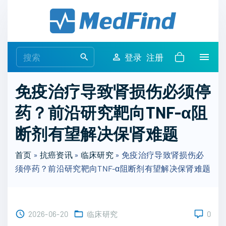
S
k
i
p
S
登录
注册
t
e
o
a
免疫治疗导致肾损伤必须停
c
r
o
药？前沿研究靶向TNF-α阻
c
n
h
断剂有望解决保肾难题
t
f
e
o
首页
»
抗癌资讯
»
临床研究
»
免疫治疗导致肾损伤必
n
r
须停药？前沿研究靶向TNF-α阻断剂有望解决保肾难题
t
:
2026-06-20
临床研究
0