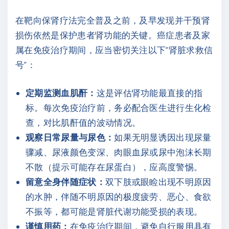
在靶向保肾疗法完全普及之前，及早发现并干预肾
损伤依然是保护患者肾功能的关键。癌症患者及家
属在免疫治疗期间，应当密切关注以下“肾脏求救信
号”：
定期监测血肌酐：
这是评估肾功能最直接的指
标。每次免疫治疗前，务必配合医生进行生化检
查，对比肌酐值的波动情况。
观察日常尿量与尿色：
如果无明显诱因出现尿量
骤减、尿液颜色变深、肉眼血尿或尿中泡沫长期
不散（提示可能存在尿蛋白），应高度警惕。
留意全身伴随症状：
双下肢或眼睑出现不明原因
的水肿，伴随不明原因的极度疲劳、恶心、食欲
不振等，都可能是肾脏代谢功能受损的表现。
谨慎用药：
在免疫治疗期间，避免自行服用具有