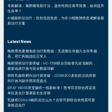
专家解读：脑肿瘤靠新疗法，遗传性癌症靠早筛查，如何提升
生存率？
AI赋能癌症治疗：告别信息焦虑，为非小细胞肺癌患者解读最
新治疗方案
Latest News
晚期黑色素瘤免疫治疗新数据：无进展生存越久生存率越
高，死亡风险趋近正常人
晚期肾癌治疗新突破：HC-7366联合贝组替凡攻克耐药，
最新临床疗效与安全数据详解
肺癌乳腺癌靶向治疗新突破：2026ASCO多款前沿抗癌新
药疗效与副作用深度盘点
BRAF V600E突变肠癌一线新标准！恩考芬尼联合西妥昔
单抗及化疗显著延长生存期
乳腺癌CDK4/6耐药后怎么办？吉雷司群联合依维莫司显
著推迟化疗