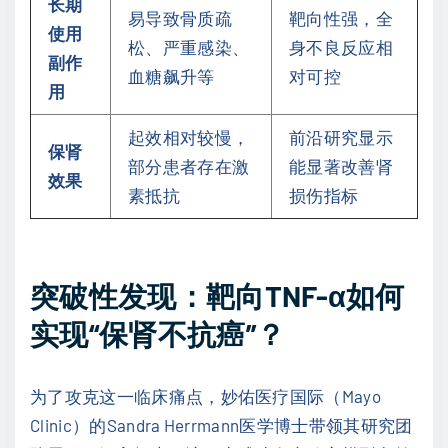
长期
易导致骨质疏
靶向性强，全
使用
松、严重感染、
身不良反应相
副作
血糖飙升等
对可控
用
起效相对较慢，
前沿研究显示
保肾
部分患者存在激
能显著改善肾
效果
素抵抗
损伤指标
突破性发现：靶向TNF-α如何
实现“保肾不抗癌”？
为了攻克这一临床痛点，妙佑医疗国际（Mayo
Clinic）的Sandra Herrmann医学博士带领其研究团