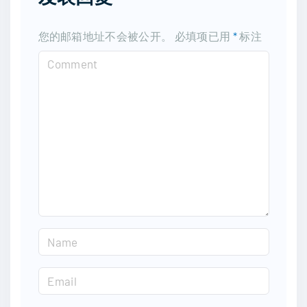
您的邮箱地址不会被公开。
必填项已用
*
标注
C
o
m
m
e
n
t
N
a
m
E
e
m