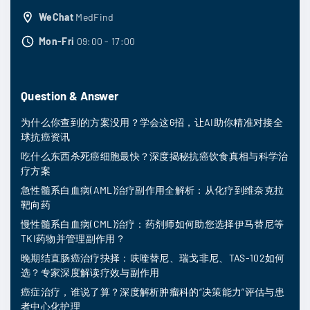
WeChat
MedFind
Mon-Fri
09:00 - 17:00
Question & Answer
为什么你查到的方案没用？学会这6招，让AI助你精准对接全
球抗癌资讯
吃什么东西杀死癌细胞最快？深度揭秘抗癌饮食真相与科学治
疗方案
急性髓系白血病(AML)治疗副作用全解析：从化疗到维奈克拉
靶向药
慢性髓系白血病(CML)治疗：药剂师如何助您选择伊马替尼等
TKI药物并管理副作用？
晚期结直肠癌治疗抉择：呋喹替尼、瑞戈非尼、TAS-102如何
选？专家深度解读疗效与副作用
癌症治疗，谁说了算？深度解析肿瘤科的“决策能力”评估与患
者中心化护理