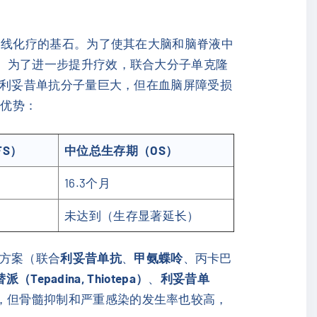
一线化疗的基石。为了使其在大脑和脑脊液中
m²。为了进一步提升疗效，联合大分子单克隆
管利妥昔单抗分子量巨大，但在血脑屏障受损
的优势：
S）
中位总生存期（OS）
16.3个月
未达到（生存显著延长）
V方案（联合
利妥昔单抗
、
甲氨蝶呤
、丙卡巴
派（Tepadina, Thiotepa）
、
利妥昔单
），但骨髓抑制和严重感染的发生率也较高，