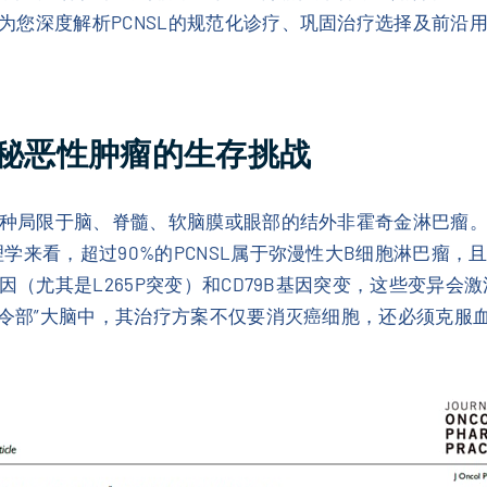
为您深度解析PCNSL的规范化诊疗、巩固治疗选择及前沿
神秘恶性肿瘤的生存挑战
是一种局限于脑、脊髓、软脑膜或眼部的结外非霍奇金淋巴瘤
学来看，超过90%的PCNSL属于弥漫性大B细胞淋巴瘤，
因（尤其是L265P突变）和CD79B基因突变，这些变异会激
“司令部”大脑中，其治疗方案不仅要消灭癌细胞，还必须克