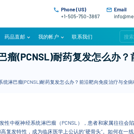
Phone (US)
Email
+1-505-750-3867
info@med
药品直邮
我的帐户
联系我们
购物车
账户详情
瘤(PCNSL)耐药复发怎么办
订单追踪
我的订单
优惠活动
常见问题
系统淋巴瘤(PCNSL)耐药复发怎么办？前沿靶向免疫治疗与全
服务条款
发性中枢神经系统淋巴瘤（PCNSL），患者和家属往往会
和高复发特性，成为临床医学上公认的“硬骨头”。如何在一