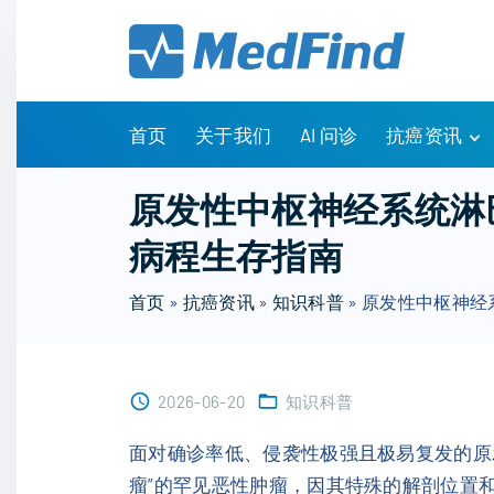
S
k
i
p
t
首页
关于我们
AI 问诊
抗癌资讯
o
c
有问有答
原发性中枢神经系统淋巴
o
诊疗指南
病程生存指南
n
药物信息
t
医改政策
首页
»
抗癌资讯
»
知识科普
»
原发性中枢神经
e
知识科普
n
临床研究
t
NCCN指南
2026-06-20
知识科普
面对确诊率低、侵袭性极强且极易复发的原
瘤”的罕见恶性肿瘤，因其特殊的解剖位置