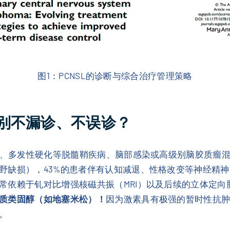
图1：PCNSL的诊断与综合治疗管理策略
别不漏诊、不误诊？
中、多发性硬化等脱髓鞘疾病、脑部感染或高级别脑胶质瘤混
野缺损），43%的患者伴有认知减退、性格改变等神经精神
常依赖于钆对比增强核磁共振（MRI）以及后续的立体定向
质类固醇（如地塞米松）！
因为激素具有极强的暂时性抗
。