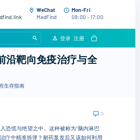
WeChat
Mon-Fri
find.link
MedFind
09:00 - 17:00
S
登录
注册
e
a
？前沿靶向免疫治疗与全
r
c
h
病程生存指南
f
o
r
:
0
陷入恐慌与绝望之中。这种被称为“脑内淋巴
线治疗中精准拆弹？耐药复发后又该如何利用