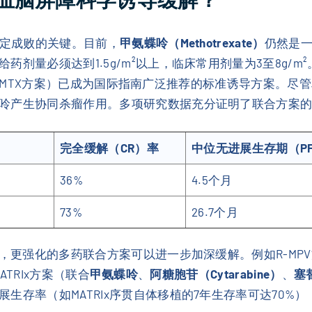
决定成败的关键。目前，
甲氨蝶呤（Methotrexate）
仍然是
剂量必须达到1.5g/m²以上，临床常用剂量为3至8g/
-MTX方案）已成为国际指南广泛推荐的标准诱导方案。尽
呤产生协同杀瘤作用。多项研究数据充分证明了联合方案
完全缓解（CR）率
中位无进展生存期（PF
36%
4.5个月
）
73%
26.7个月
者，更强化的多药联合方案可以进一步加深缓解。例如R-MP
ATRIx方案（联合
甲氨蝶呤
、
阿糖胞苷（Cytarabine）
、
塞替
生存率（如MATRIx序贯自体移植的7年生存率可达70%