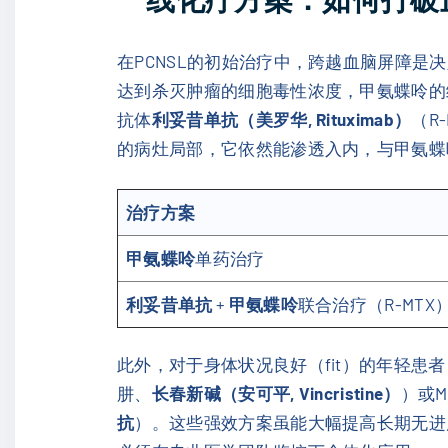
在PCNSL的初始治疗中，跨越血脑屏障是
达到杀灭肿瘤的细胞毒性浓度，甲氨蝶呤的给药
抗体
利妥昔单抗（美罗华, Rituximab）
（R
的病灶局部，它依然能渗透入内，与甲氨蝶
治疗方案
甲氨蝶呤
单药治疗
利妥昔单抗
+
甲氨蝶呤
联合治疗（R-MTX
此外，对于身体状况良好（fit）的年轻患
肼、
长春新碱（安可平, Vincristine）
）或M
抗
）。这些强效方案虽能大幅提高长期无进展