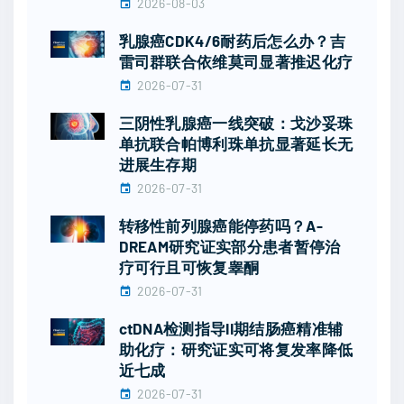
2026-08-03
乳腺癌CDK4/6耐药后怎么办？吉
雷司群联合依维莫司显著推迟化疗
2026-07-31
三阴性乳腺癌一线突破：戈沙妥珠
单抗联合帕博利珠单抗显著延长无
进展生存期
2026-07-31
转移性前列腺癌能停药吗？A-
DREAM研究证实部分患者暂停治
疗可行且可恢复睾酮
2026-07-31
ctDNA检测指导II期结肠癌精准辅
助化疗：研究证实可将复发率降低
近七成
2026-07-31