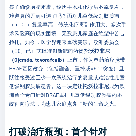
孩子确诊脑胶质瘤，经历手术和化疗后不幸复发，
难道真的无药可选了吗？面对儿童低级别胶质瘤
（pLGG）复发率高、传统化疗毒副作用大、多次手
术风险高的现实困境，无数患儿家庭在绝望中苦苦
挣扎。如今，医学界迎来重磅突破。欧洲委员会
（EC）已正式批准创新靶向药物
托沃拉非尼
（Ojemda, tovorafenib）
上市，作为单药治疗携带
BRAF基因改变（包括融合、重排或V600突变）且
既往接受过至少一次系统治疗的复发或难治性儿童
低级别胶质瘤患者。这一决定让
托沃拉非尼
成为欧
洲首个专门针对BRAF重排儿童低级别胶质瘤的系
统靶向疗法，为患儿家庭点亮了新的生命之光。
打破治疗瓶颈：首个针对