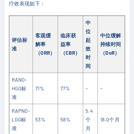
疗效表现如下：
中
位
客观缓
临床获
中位缓解
评估标
起
解率
益率
持续时间
准
效
（ORR）
（CBR）
（DoR）
时
间
RANO-
HGG标
71%
77%
–
–
准
RAPNO-
5.4
LGG标
53%
58%
个
18.0个月
准
月