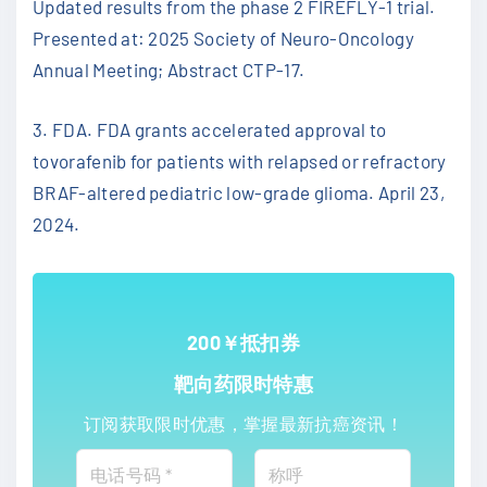
Updated results from the phase 2 FIREFLY-1 trial.
Presented at: 2025 Society of Neuro-Oncology
Annual Meeting; Abstract CTP-17.
3. FDA. FDA grants accelerated approval to
tovorafenib for patients with relapsed or refractory
BRAF-altered pediatric low-grade glioma. April 23,
2024.
200￥抵扣券
靶向药限时特惠
订阅获取限时优惠，掌握最新抗癌资讯！