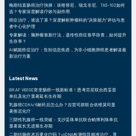
晚期结直肠癌治疗抉择：呋喹替尼、瑞戈非尼、TAS-102如何
选？专家深度解读疗效与副作用
癌症治疗，谁说了算？深度解析肿瘤科的“决策能力”评估与患
者中心化护理
专家解读：脑肿瘤靠新疗法，遗传性癌症靠早筛查，如何提升
生存率？
AI赋能癌症治疗：告别信息焦虑，为非小细胞肺癌患者解读最
新治疗方案
Latest News
BRAF V600E突变肠癌一线新标准！恩考芬尼联合西妥昔
单抗及化疗显著延长生存期
乳腺癌CDK4/6耐药后怎么办？吉雷司群联合依维莫司显
著推迟化疗
三阴性乳腺癌一线突破：戈沙妥珠单抗联合帕博利珠单抗
显著延长无进展生存期
二期结肠癌术后要化疗吗？ctDNA检测指导精准治疗，显