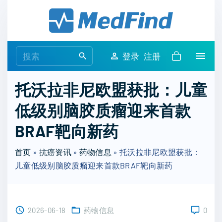
S
k
i
p
S
登录
注册
t
e
o
a
托沃拉非尼欧盟获批：儿童
c
r
o
低级别脑胶质瘤迎来首款
c
n
h
BRAF靶向新药
t
f
e
o
首页
»
抗癌资讯
»
药物信息
»
托沃拉非尼欧盟获批：
n
r
儿童低级别脑胶质瘤迎来首款BRAF靶向新药
t
:
2026-06-18
药物信息
0