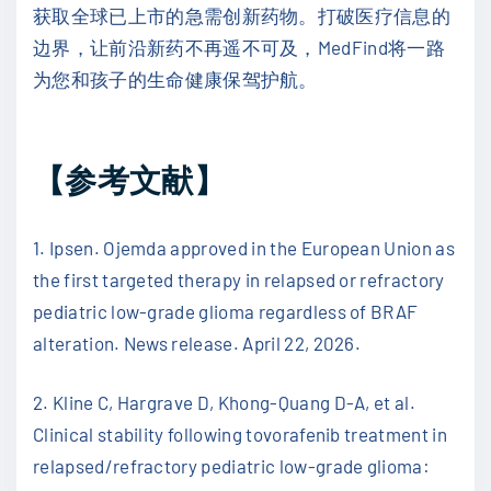
获取全球已上市的急需创新药物。打破医疗信息的
边界，让前沿新药不再遥不可及，MedFind将一路
为您和孩子的生命健康保驾护航。
【参考文献】
1. Ipsen. Ojemda approved in the European Union as
the first targeted therapy in relapsed or refractory
pediatric low-grade glioma regardless of BRAF
alteration. News release. April 22, 2026.
2. Kline C, Hargrave D, Khong-Quang D-A, et al.
Clinical stability following tovorafenib treatment in
relapsed/refractory pediatric low-grade glioma: