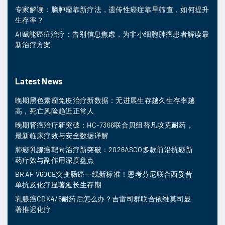
专家解读：脑肿瘤靠新疗法，遗传性癌症靠早筛查，如何提升
生存率？
AI赋能癌症治疗：告别信息焦虑，为非小细胞肺癌患者解读最
新治疗方案
Latest News
晚期黑色素瘤免疫治疗新数据：无进展生存越久生存率越
高，死亡风险趋近正常人
晚期肾癌治疗新突破：HC-7366联合贝组替凡攻克耐药，
最新临床疗效与安全数据详解
肺癌乳腺癌靶向治疗新突破：2026ASCO多款前沿抗癌新
药疗效与副作用深度盘点
BRAF V600E突变肠癌一线新标准！恩考芬尼联合西妥昔
单抗及化疗显著延长生存期
乳腺癌CDK4/6耐药后怎么办？吉雷司群联合依维莫司显
著推迟化疗