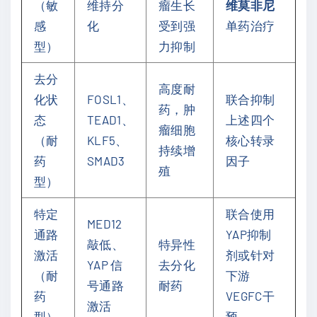
（敏
维持分
瘤生长
维莫非尼
感
化
受到强
单药治疗
型）
力抑制
去分
高度耐
化状
FOSL1、
联合抑制
药，肿
态
TEAD1、
上述四个
瘤细胞
（耐
KLF5、
核心转录
持续增
药
SMAD3
因子
殖
型）
特定
联合使用
MED12
通路
YAP抑制
敲低、
特异性
激活
剂或针对
YAP 信
去分化
（耐
下游
号通路
耐药
药
VEGFC干
激活
型）
预