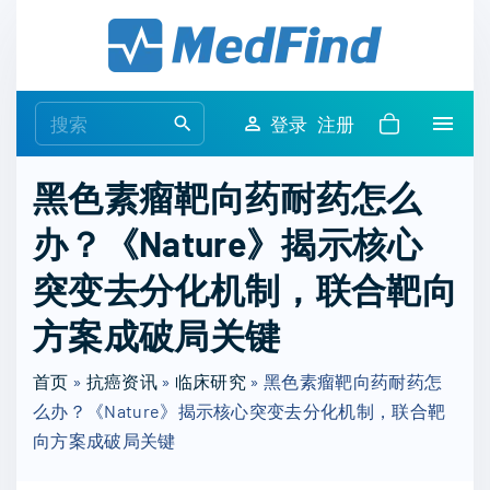
S
k
i
p
S
登录
注册
t
e
o
a
黑色素瘤靶向药耐药怎么
c
r
o
办？《Nature》揭示核心
c
n
h
突变去分化机制，联合靶向
t
f
e
o
方案成破局关键
n
r
t
首页
»
抗癌资讯
»
临床研究
:
»
黑色素瘤靶向药耐药怎
么办？《Nature》揭示核心突变去分化机制，联合靶
向方案成破局关键