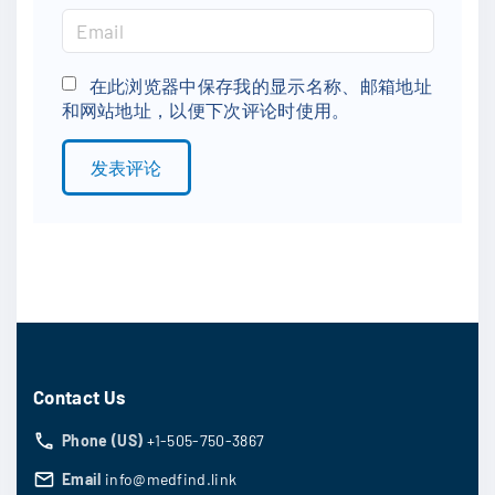
m
E
e
m
*
a
在此浏览器中保存我的显示名称、邮箱地址
和网站地址，以便下次评论时使用。
i
l
*
Contact Us
Phone (US)
+1-505-750-3867
Email
info@medfind.link