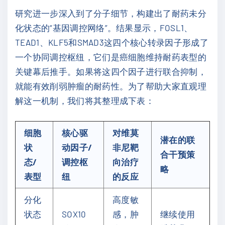
研究进一步深入到了分子细节，构建出了耐药未分
化状态的“基因调控网络”。结果显示，FOSL1、
TEAD1、KLF5和SMAD3这四个核心转录因子形成了
一个协同调控枢纽，它们是癌细胞维持耐药表型的
关键幕后推手。如果将这四个因子进行联合抑制，
就能有效削弱肿瘤的耐药性。为了帮助大家直观理
解这一机制，我们将其整理成下表：
细胞
核心驱
对维莫
潜在的联
状
动因子/
非尼靶
合干预策
态/
调控枢
向治疗
略
表型
纽
的反应
分化
高度敏
状态
SOX10
感，肿
继续使用