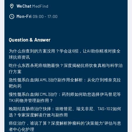
WeChat
MedFind
Mon-Fri
09:00 - 17:00
Question & Answer
为什么你查到的方案没用？学会这6招，让AI助你精准对接全
球抗癌资讯
吃什么东西杀死癌细胞最快？深度揭秘抗癌饮食真相与科学治
疗方案
急性髓系白血病(AML)治疗副作用全解析：从化疗到维奈克拉
靶向药
慢性髓系白血病(CML)治疗：药剂师如何助您选择伊马替尼等
TKI药物并管理副作用？
晚期结直肠癌治疗抉择：呋喹替尼、瑞戈非尼、TAS-102如何
选？专家深度解读疗效与副作用
癌症治疗，谁说了算？深度解析肿瘤科的“决策能力”评估与患
者中心化护理