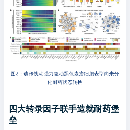
图3：遗传扰动强力驱动黑色素瘤细胞表型向未分
化耐药状态转换
四大转录因子联手造就耐药堡
垒