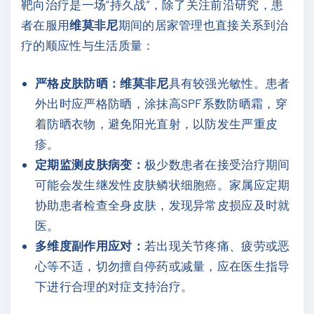
靶向治疗是一场“持久战”，除了关注前沿研究，患
者在服用
维莫非尼
期间的居家管理也直接关系到治
疗的顺应性与生活质量：
严格皮肤防晒：
维莫非尼
具有较强光敏性。患者
外出时应严格防晒，涂抹高SPF系数防晒霜，穿
着防晒衣物，避免阳光直射，以防发生严重皮
疹。
定期监测皮肤病变：
极少数患者在接受治疗期间
可能会发生继发性皮肤鳞状细胞癌。家属应定期
协助患者检查全身皮肤，发现异常皮损应及时就
医。
多维度副作用应对：
若出现关节疼痛、疲劳或恶
心等不适，切勿擅自停药或减量，应在医生指导
下进行合理的对症支持治疗。