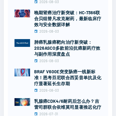
2026-08-03
晚期肾癌治疗新突破：HC-7366联
合贝组替凡攻克耐药，最新临床疗
效与安全数据详解
2026-08-03
肺癌乳腺癌靶向治疗新突破：
2026ASCO多款前沿抗癌新药疗效
与副作用深度盘点
2026-08-03
BRAF V600E突变肠癌一线新标
准！恩考芬尼联合西妥昔单抗及化
疗显著延长生存期
2026-08-03
乳腺癌CDK4/6耐药后怎么办？吉
雷司群联合依维莫司显著推迟化疗
2026-07-31