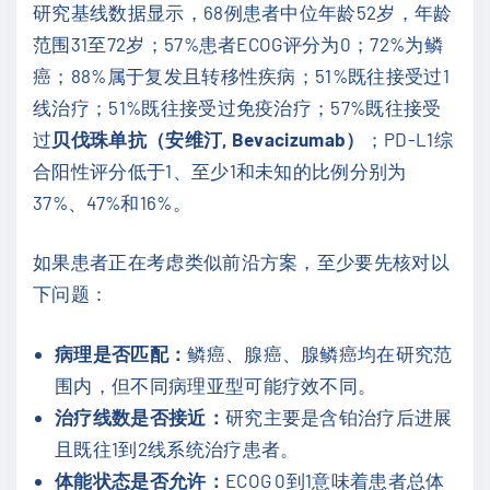
研究基线数据显示，68例患者中位年龄52岁，年龄
范围31至72岁；57%患者ECOG评分为0；72%为鳞
癌；88%属于复发且转移性疾病；51%既往接受过1
线治疗；51%既往接受过免疫治疗；57%既往接受
过
贝伐珠单抗（安维汀, Bevacizumab）
；PD-L1综
合阳性评分低于1、至少1和未知的比例分别为
37%、47%和16%。
如果患者正在考虑类似前沿方案，至少要先核对以
下问题：
病理是否匹配：
鳞癌、腺癌、腺鳞癌均在研究范
围内，但不同病理亚型可能疗效不同。
治疗线数是否接近：
研究主要是含铂治疗后进展
且既往1到2线系统治疗患者。
体能状态是否允许：
ECOG 0到1意味着患者总体