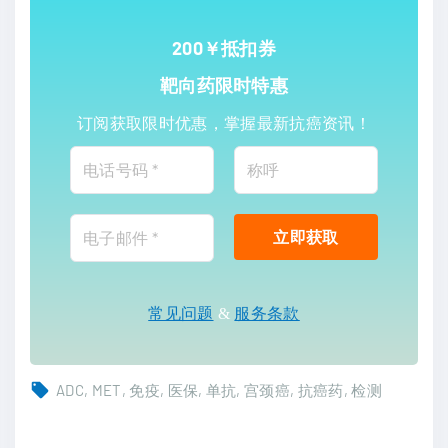
200￥抵扣券
靶向药限时特惠
订阅获取限时优惠，掌握最新抗癌资讯！
常见问题
&
服务条款
ADC
MET
免疫
医保
单抗
宫颈癌
抗癌药
检测