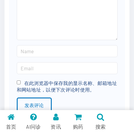
e
n
t
N
a
m
E
e
m
*
a
在此浏览器中保存我的显示名称、邮箱地址
和网站地址，以便下次评论时使用。
i
l
*
首页
AI问诊
资讯
购药
搜索