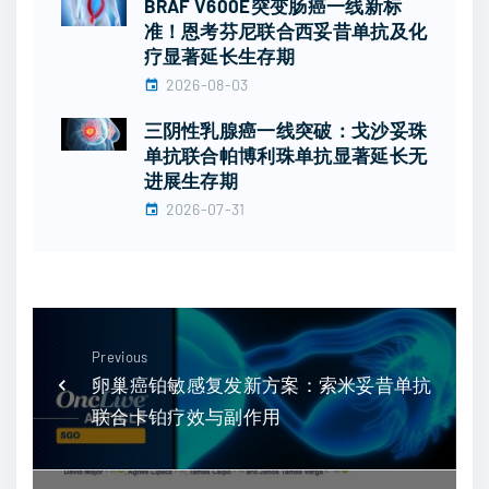
BRAF V600E突变肠癌一线新标
准！恩考芬尼联合西妥昔单抗及化
疗显著延长生存期
2026-08-03
三阴性乳腺癌一线突破：戈沙妥珠
单抗联合帕博利珠单抗显著延长无
进展生存期
2026-07-31
Previous
卵巢癌铂敏感复发新方案：索米妥昔单抗
联合卡铂疗效与副作用