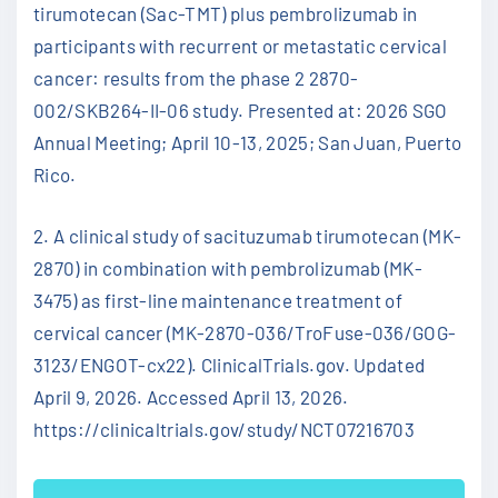
tirumotecan (Sac-TMT) plus pembrolizumab in
participants with recurrent or metastatic cervical
cancer: results from the phase 2 2870-
002/SKB264-II-06 study. Presented at: 2026 SGO
Annual Meeting; April 10-13, 2025; San Juan, Puerto
Rico.
2. A clinical study of sacituzumab tirumotecan (MK-
2870) in combination with pembrolizumab (MK-
3475) as first-line maintenance treatment of
cervical cancer (MK-2870-036/TroFuse-036/GOG-
3123/ENGOT-cx22). ClinicalTrials.gov. Updated
April 9, 2026. Accessed April 13, 2026.
https://clinicaltrials.gov/study/NCT07216703