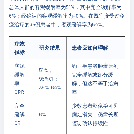
总体人群的客观缓解率为51%，其中完全缓解率为
6%；经确认的客观缓解率为40%。在既往接受过免
疫治疗的35例患者中，客观缓解率为54%。
疗效
研究结果
患者应如何理解
指标
客观
约一半患者肿瘤达到
51%，
缓解
完全缓解或部分缓
95%CI：
率
解，但这不等于治愈
39%-64%
ORR
率
完全
少数患者影像学可见
缓解
6%
病灶消失，仍需长期
CR
随访确认持续性