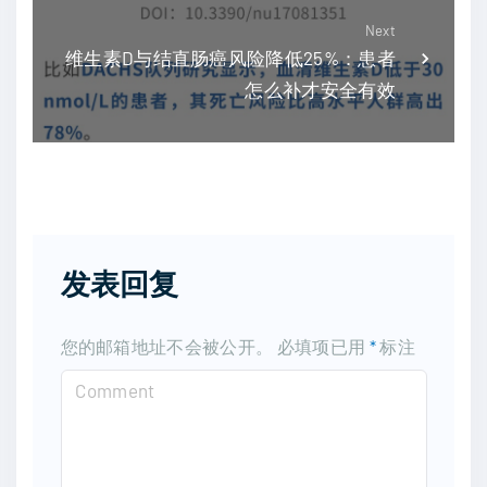
Next
维生素D与结直肠癌风险降低25%：患者
怎么补才安全有效
发表回复
您的邮箱地址不会被公开。
必填项已用
*
标注
C
o
m
m