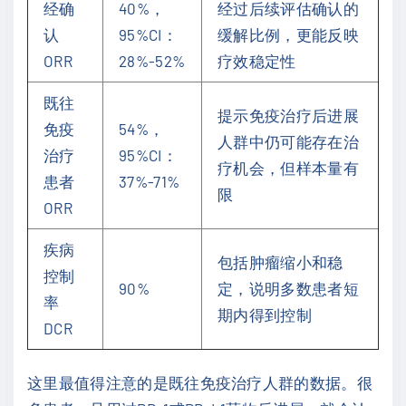
经确
40%，
经过后续评估确认的
认
95%CI：
缓解比例，更能反映
ORR
28%-52%
疗效稳定性
既往
提示免疫治疗后进展
免疫
54%，
人群中仍可能存在治
治疗
95%CI：
疗机会，但样本量有
患者
37%-71%
限
ORR
疾病
包括肿瘤缩小和稳
控制
90%
定，说明多数患者短
率
期内得到控制
DCR
这里最值得注意的是既往免疫治疗人群的数据。很