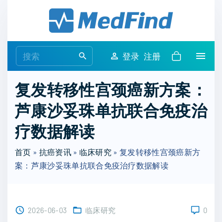
S
k
i
p
S
登录
注册
t
e
o
a
复发转移性宫颈癌新方案：
c
r
o
芦康沙妥珠单抗联合免疫治
c
n
h
疗数据解读
t
f
e
o
首页
»
抗癌资讯
»
临床研究
»
复发转移性宫颈癌新方
n
r
案：芦康沙妥珠单抗联合免疫治疗数据解读
t
:
2026-06-03
临床研究
0