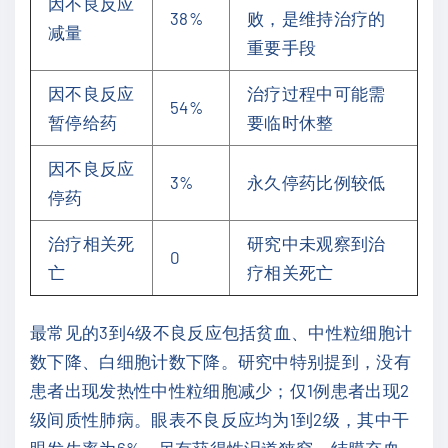
因不良反应
38%
败，是维持治疗的
减量
重要手段
因不良反应
治疗过程中可能需
54%
暂停给药
要临时休整
因不良反应
3%
永久停药比例较低
停药
治疗相关死
研究中未观察到治
0
亡
疗相关死亡
最常见的3到4级不良反应包括贫血、中性粒细胞计
数下降、白细胞计数下降。研究中特别提到，没有
患者出现发热性中性粒细胞减少；仅1例患者出现2
级间质性肺病。眼表不良反应均为1到2级，其中干
眼发生率为6%，另有获得性泪道狭窄、结膜充血、