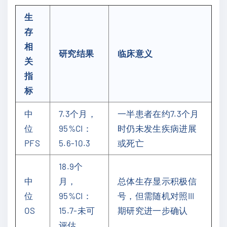
生
存
相
研究结果
临床意义
关
指
标
中
7.3个月，
一半患者在约7.3个月
位
95%CI：
时仍未发生疾病进展
PFS
5.6-10.3
或死亡
18.9个
中
月，
总体生存显示积极信
位
95%CI：
号，但需随机对照III
OS
15.7-未可
期研究进一步确认
评估