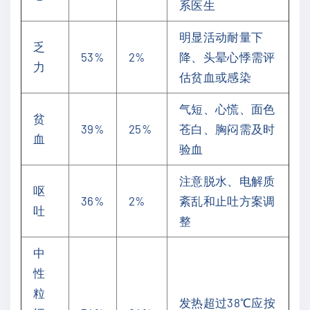
系医生
明显活动耐量下
乏
53%
2%
降、头晕心悸需评
力
估贫血或感染
气短、心慌、面色
贫
39%
25%
苍白、胸闷需及时
血
验血
注意脱水、电解质
呕
36%
2%
紊乱和止吐方案调
吐
整
中
性
粒
发热超过38℃应按