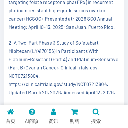
targeting folate receptor alpha (FRα) in recurrent
platinum resistant high-grade serous ovarian
cancer (HGSOC). Presented at: 2026 SGO Annual
Meeting; April 10-13, 2025; San Juan, Puerto Rico.
2. A Two-Part Phase 3 Study of Sofetabart
Mipitecan (LY4170156) in Participants With
Platinum-Resistant (Part A) and Platinum-Sensitive
(Part B) Ovarian Cancer. ClinicalTrials.gov.
NCT07213804.
https://clinicaltrials.gov/study/NCT07213804.
Updated March 20, 2026. Accessed April 13, 2026.
首页
AI问诊
资讯
购药
搜索
200￥抵扣券