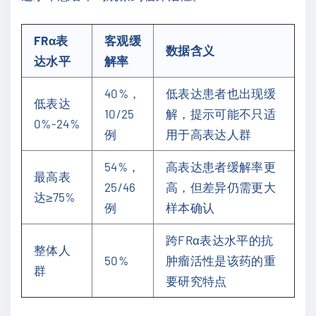
FRα表
客观缓
数据含义
达水平
解率
40%，
低表达患者也出现缓
低表达
10/25
解，提示可能不只适
0%-24%
例
用于高表达人群
54%，
高表达患者缓解率更
最高表
25/46
高，但差异仍需更大
达≥75%
例
样本确认
跨FRα表达水平的抗
整体人
50%
肿瘤活性是该药的重
群
要研究特点