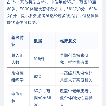
占1%；其他类型占4%。中位年龄63岁，范围40至
89岁。ECOG体能状态评分方面，36%为0分，64%
为1分，提示多数患者虽然经过多线治疗，但整体体
能状态仍可接受。
基线特
数据
临床意义
征
总入组
早期剂量探索研
105例
人数
究，样本量有限
浆液性
与高级别浆液性卵
92%
组织学
巢癌人群高度相关
63岁，范
覆盖中老年患者，
中位年
围40至89
但个体耐受性差异
龄
岁
大