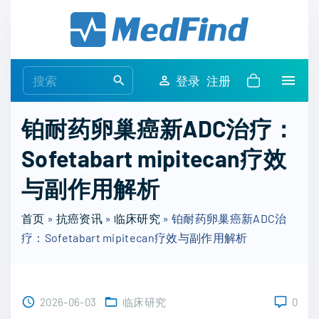
S
k
i
p
S
登录
注册
t
e
o
a
铂耐药卵巢癌新ADC治疗：
c
r
o
Sofetabart mipitecan疗效
c
n
h
与副作用解析
t
f
e
o
首页
»
抗癌资讯
»
临床研究
»
铂耐药卵巢癌新ADC治
n
r
疗：Sofetabart mipitecan疗效与副作用解析
t
:
2026-06-03
临床研究
0