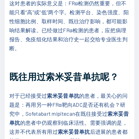
这对患者的实际意义是：FRα检测仍然重要，但不
能只看“高”或“低”两个字。检测平台、染色强度、阳
性细胞比例、取样时间、既往治疗影响，都可能影
响结果解读。已经做过FRα检测的患者，应把病理
报告、免疫组化结果和治疗史一起交给专业医生判
断。
既往用过索米妥昔单抗呢？
对于已经接受过
索米妥昔单抗
的患者，最关心的问
题是：再用另一种FRα靶向ADC是否还有机会？研
究中，Sofetabart mipitecan在既往接受过
索米妥昔
单抗
的患者中仍观察到临床活性。需要强调的是，
这并不代表所有用过
索米妥昔单抗
后进展的患者都