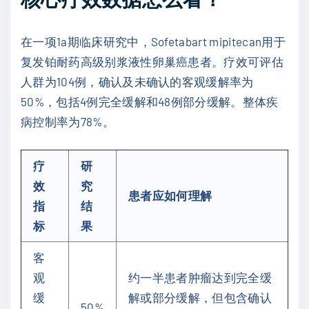
在一项1a期临床研究中，Sofetabart mipitecan用于
复发铂耐药高级别浆液性卵巢癌患者。疗效可评估
人群为104例，确认及未确认的客观缓解率为
50%，包括4例完全缓解和48例部分缓解。整体疾
病控制率为78%。
疗
研
效
究
患者应如何理解
指
结
标
果
客
观
约一半患者肿瘤达到完全缓
缓
解或部分缓解，但包含确认
50%