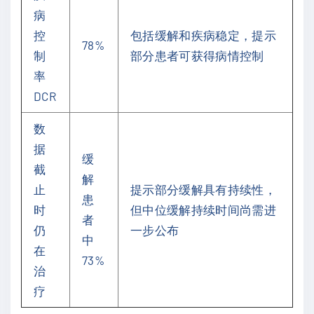
病
控
包括缓解和疾病稳定，提示
78%
制
部分患者可获得病情控制
率
DCR
数
据
缓
截
解
止
提示部分缓解具有持续性，
患
时
但中位缓解持续时间尚需进
者
仍
一步公布
中
在
73%
治
疗