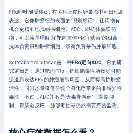
FRα即叶酸受体α，在多种上皮性卵巢癌中可出现高
表达。它像肿瘤细胞表面的“识别标记”，让药物有
机会更精准地找到癌细胞。ADC，即抗体偶联药
物，可以简单理解为“靶向抗体+化疗载荷”的组合：
抗体负责识别肿瘤细胞，载荷负责杀伤肿瘤细胞。
Sofetabart mipitecan是一种
FRα定向ADC
。它的研
究逻辑是：通过靶向FRα，把细胞毒性药物尽可能
递送到表达FRα的肿瘤细胞周围，从而提高抗肿瘤
活性，同时尽量降低传统全身化疗带来的非特异性
毒性。不过，ADC并不是“无毒靶向药”，骨髓抑
制、胃肠道反应、肺部毒性等仍然需要严密监测。
核心疗效数据怎么看？