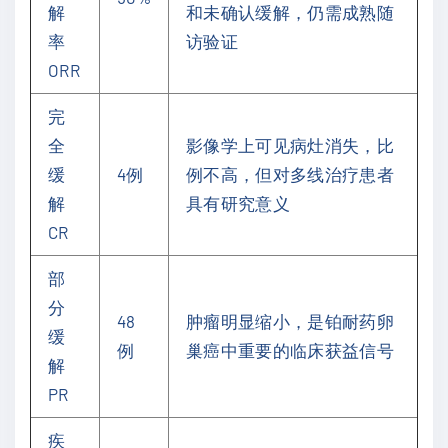
解
和未确认缓解，仍需成熟随
率
访验证
ORR
完
全
影像学上可见病灶消失，比
缓
4例
例不高，但对多线治疗患者
解
具有研究意义
CR
部
分
48
肿瘤明显缩小，是铂耐药卵
缓
例
巢癌中重要的临床获益信号
解
PR
疾