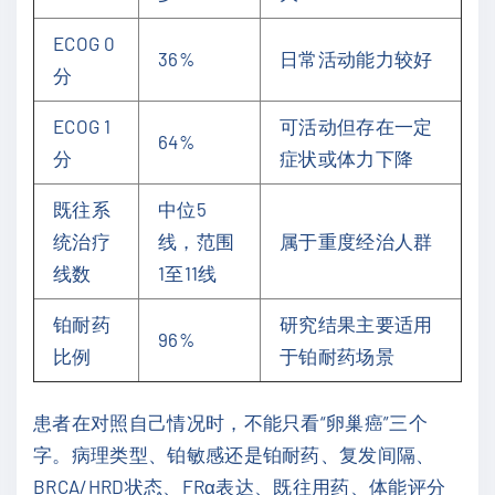
ECOG 0
36%
日常活动能力较好
分
ECOG 1
可活动但存在一定
64%
分
症状或体力下降
既往系
中位5
统治疗
线，范围
属于重度经治人群
线数
1至11线
铂耐药
研究结果主要适用
96%
比例
于铂耐药场景
患者在对照自己情况时，不能只看“卵巢癌”三个
字。病理类型、铂敏感还是铂耐药、复发间隔、
BRCA/HRD状态、FRα表达、既往用药、体能评分