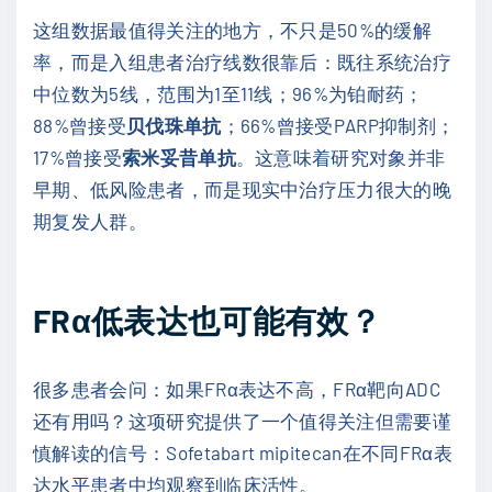
这组数据最值得关注的地方，不只是50%的缓解
率，而是入组患者治疗线数很靠后：既往系统治疗
中位数为5线，范围为1至11线；96%为铂耐药；
88%曾接受
贝伐珠单抗
；66%曾接受PARP抑制剂；
17%曾接受
索米妥昔单抗
。这意味着研究对象并非
早期、低风险患者，而是现实中治疗压力很大的晚
期复发人群。
FRα低表达也可能有效？
很多患者会问：如果FRα表达不高，FRα靶向ADC
还有用吗？这项研究提供了一个值得关注但需要谨
慎解读的信号：Sofetabart mipitecan在不同FRα表
达水平患者中均观察到临床活性。