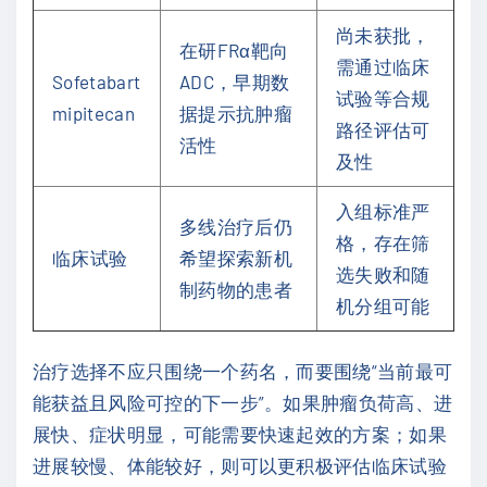
尚未获批，
在研FRα靶向
需通过临床
Sofetabart
ADC，早期数
试验等合规
mipitecan
据提示抗肿瘤
路径评估可
活性
及性
入组标准严
多线治疗后仍
格，存在筛
临床试验
希望探索新机
选失败和随
制药物的患者
机分组可能
治疗选择不应只围绕一个药名，而要围绕“当前最可
能获益且风险可控的下一步”。如果肿瘤负荷高、进
展快、症状明显，可能需要快速起效的方案；如果
进展较慢、体能较好，则可以更积极评估临床试验