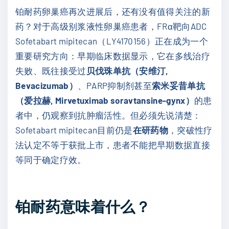
铂耐药卵巢癌再次进展后，还有没有值得关注的新
药？对于高级别浆液性卵巢癌患者，FRα靶向ADC
Sofetabart mipitecan（LY4170156）正在成为一个
重要研究方向：早期临床数据显示，它在多线治疗
失败、既往接受过
贝伐珠单抗（安维汀,
Bevacizumab）
、PARP抑制剂甚至
索米妥昔单抗
（爱拉赫, Mirvetuximab soravtansine-gynx）
的患
者中，仍观察到抗肿瘤活性。但必须先说清楚：
Sofetabart mipitecan目前仍是
在研药物
，突破性疗
法认定不等于获批上市，患者不能把早期数据直接
等同于确定疗效。
铂耐药意味着什么？