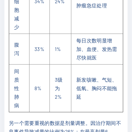
细
34%
24%
肿瘤急症处理
胞
减
少
每日次数明显增
腹
33%
1%
加、血便、发热需
泻
尽快就医
间
质
3级
新发咳嗽、气短、
性
8%
为
低氧、胸闷不能拖
肺
2%
延
病
另一个需要重视的数据是剂量调整。因治疗期间不
良事件导致减量的比例为26%；在最高剂量6