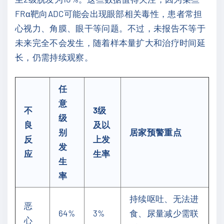
FRα靶向ADC可能会出现眼部相关毒性，患者常担
心视力、角膜、眼干等问题。不过，未报告不等于
未来完全不会发生，随着样本量扩大和治疗时间延
长，仍需持续观察。
任
意
不
3级
级
良
及以
别
居家预警重点
反
上发
发
应
生率
生
率
持续呕吐、无法进
恶
64%
3%
食、尿量减少需联
心