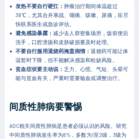
发热不要自行硬扛：
肿瘤治疗期间体温超过
38℃，尤其合并寒战、咽痛、咳嗽、尿痛，应尽
快联系医生或急诊评估。
避免感染暴露：
减少去人群密集场所，饭前便后
洗手，口腔溃疡和皮肤破损要及时处理。
不要自行服用退烧药掩盖病情：
退烧药可能让体
温暂时下降，但不能解决感染和粒缺风险。
贫血症状要主动说：
乏力、心慌、气短、头晕可
能与贫血有关，严重时需要输血或调整治疗。
间质性肺病要警惕
ADC相关间质性肺病是患者必须认识的风险。研究
中间质性肺病发生率为8%，多数为1至2级，3级为