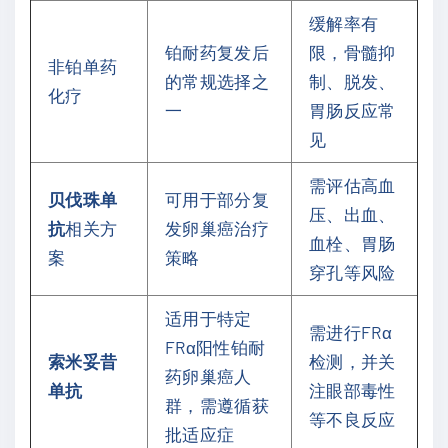
缓解率有
铂耐药复发后
限，骨髓抑
非铂单药
的常规选择之
制、脱发、
化疗
一
胃肠反应常
见
需评估高血
贝伐珠单
可用于部分复
压、出血、
抗
相关方
发卵巢癌治疗
血栓、胃肠
案
策略
穿孔等风险
适用于特定
需进行FRα
FRα阳性铂耐
索米妥昔
检测，并关
药卵巢癌人
单抗
注眼部毒性
群，需遵循获
等不良反应
批适应症