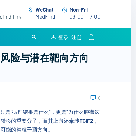
WeChat
Mon-Fri
find.link
MedFind
09:00 - 17:00
S
登录
注册
e
a
后风险与潜在靶向方向
r
c
h
f
o
0
r
:
是“病理结果是什么”，更是“为什么肿瘤这
与转移的重要分子，而其上游还牵涉
TGIF2
，
来可能的精准干预方向。