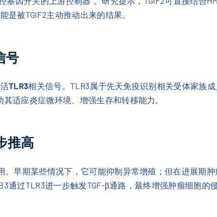
基因开关的上游控制器”。研究提示，TGIF2可直接结合HM
能是被TGIF2主动推动出来的结果。
信号
激活
TLR3
相关信号。TLR3属于先天免疫识别相关受体家族
帮助其适应炎症微环境、增强生存和转移能力。
步推高
用。早期某些情况下，它可能抑制异常增殖；但在进展期肿瘤
3通过TLR3进一步触发TGF-β通路，最终增强肿瘤细胞的