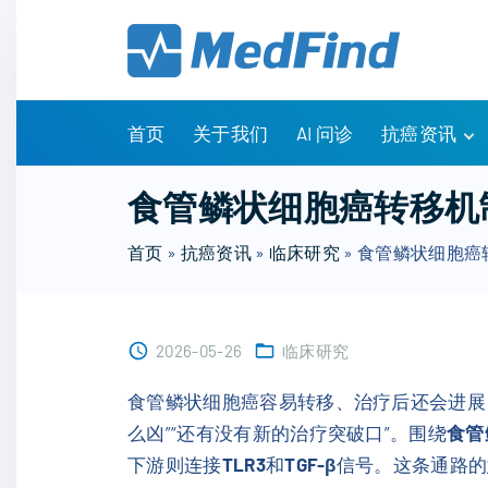
S
k
i
p
t
首页
关于我们
AI 问诊
抗癌资讯
o
c
有问有答
食管鳞状细胞癌转移机
o
诊疗指南
n
首页
»
抗癌资讯
»
临床研究
»
食管鳞状细胞癌
药物信息
t
医改政策
e
知识科普
n
临床研究
2026-05-26
临床研究
t
NCCN指南
食管鳞状细胞癌容易转移、治疗后还会进展
么凶”“还有没有新的治疗突破口”。围绕
食管
下游则连接
TLR3
和
TGF-β
信号。这条通路的