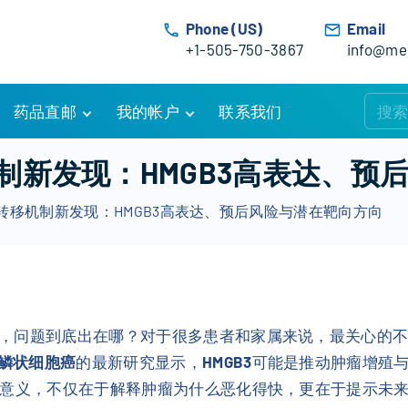
Phone (US)
Email
+1-505-750-3867
info@med
药品直邮
我的帐户
联系我们
购物车
账户详情
制新发现：HMGB3高表达、预
订单追踪
我的订单
转移机制新发现：HMGB3高表达、预后风险与潜在靶向方向
优惠活动
常见问题
服务条款
，问题到底出在哪？对于很多患者和家属来说，最关心的不只
鳞状细胞癌
的最新研究显示，
HMGB3
可能是推动肿瘤增殖
意义，不仅在于解释肿瘤为什么恶化得快，更在于提示未