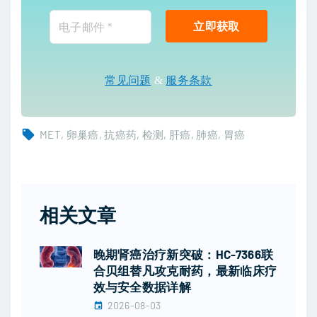
常见问题
&
服务条款
MET
卵巢癌
抗癌药
检测
肝癌
肺癌
胃癌
相关文章
晚期肾癌治疗新突破：HC-7366联
合贝组替凡攻克耐药，最新临床疗
效与安全数据详解
2026-08-03