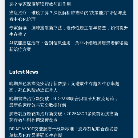
选？专家深度解读疗效与副作用
癌症治疗，谁说了算？深度解析肿瘤科的“决策能力”评估与患
者中心化护理
专家解读：脑肿瘤靠新疗法，遗传性癌症靠早筛查，如何提升
生存率？
AI赋能癌症治疗：告别信息焦虑，为非小细胞肺癌患者解读最
新治疗方案
Latest News
晚期黑色素瘤免疫治疗新数据：无进展生存越久生存率越
高，死亡风险趋近正常人
晚期肾癌治疗新突破：HC-7366联合贝组替凡攻克耐药，
最新临床疗效与安全数据详解
肺癌乳腺癌靶向治疗新突破：2026ASCO多款前沿抗癌新
药疗效与副作用深度盘点
BRAF V600E突变肠癌一线新标准！恩考芬尼联合西妥昔
单抗及化疗显著延长生存期