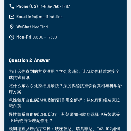
Phone (US)
+1-505-750-3867
Email
info@medfind.link
WeChat
MedFind
Mon-Fri
09:00 - 17:00
Question & Answer
为什么你查到的方案没用？学会这6招，让AI助你精准对接全
球抗癌资讯
吃什么东西杀死癌细胞最快？深度揭秘抗癌饮食真相与科学治
疗方案
急性髓系白血病(AML)治疗副作用全解析：从化疗到维奈克拉
靶向药
慢性髓系白血病(CML)治疗：药剂师如何助您选择伊马替尼等
TKI药物并管理副作用？
晚期结直肠癌治疗抉择：呋喹替尼、瑞戈非尼、TAS-102如何