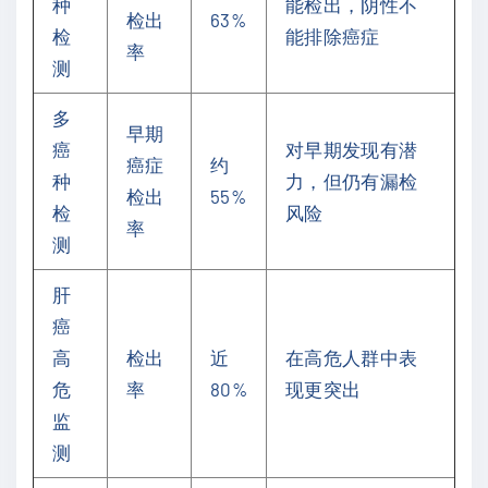
种
能检出，阴性不
检出
63%
检
能排除癌症
率
测
多
早期
癌
对早期发现有潜
癌症
约
种
力，但仍有漏检
检出
55%
检
风险
率
测
肝
癌
高
检出
近
在高危人群中表
危
率
80%
现更突出
监
测