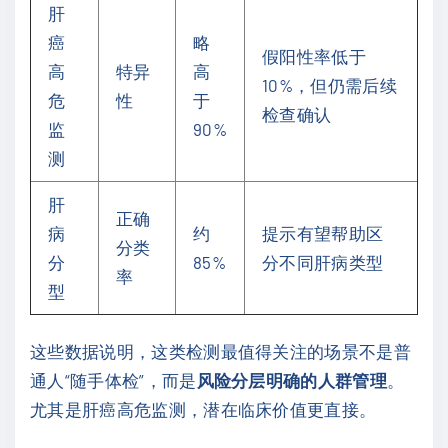
肝
癌
略
假阳性率低于
高
特异
高
10%，但仍需后续
危
性
于
检查确认
监
90%
测
肝
正确
病
约
提示有望帮助区
分类
分
85%
分不同肝病类型
率
型
这些数据说明，这类检测最值得关注的场景不是普
通人“随手体检”，而是
风险分层明确的人群管理
。
尤其是肝癌高危监测，潜在临床价值更直接。