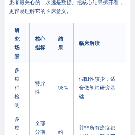
患者最关心的，永远是数据。把核心结果拆开看，
更容易理解它的临床意义。
研
究
核心
结
临床解读
场
指标
果
景
多
癌
假阳性较少，适
特异
种
98%
合做初筛研究基
性
检
础
测
多
全部
癌
并非所有癌症都
分期
约