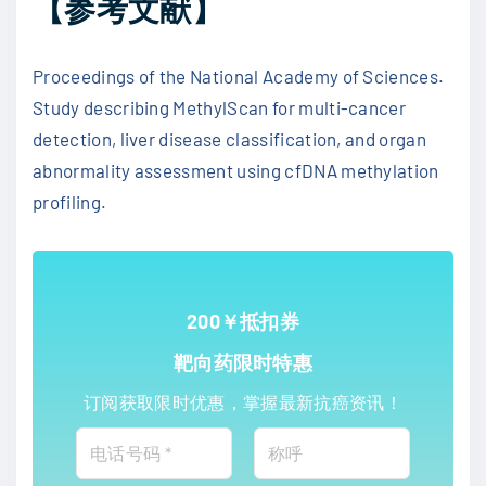
【参考文献】
Proceedings of the National Academy of Sciences.
Study describing MethylScan for multi-cancer
detection, liver disease classification, and organ
abnormality assessment using cfDNA methylation
profiling.
200￥抵扣券
靶向药限时特惠
订阅获取限时优惠，掌握最新抗癌资讯！