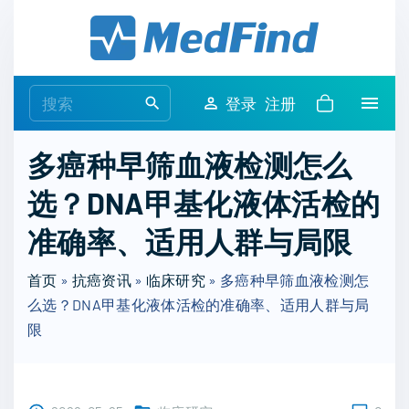
S
k
i
p
S
登录
注册
t
e
o
a
多癌种早筛血液检测怎么
c
r
o
选？DNA甲基化液体活检的
c
n
h
准确率、适用人群与局限
t
f
e
o
首页
»
抗癌资讯
»
临床研究
»
多癌种早筛血液检测怎
n
r
么选？DNA甲基化液体活检的准确率、适用人群与局
t
:
限