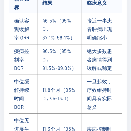
结果
临床意义
标
确认客
46.5%（95%
接近一半患
观缓解
CI,
者肿瘤出现
率 ORR
37.1%-56.1%）
明确缩小
疾病控
96.5%（95%
绝大多数患
制率
CI,
者病情得到
DCR
91.3%-99.0%）
缓解或稳定
中位缓
一旦起效，
解持续
11.8个月（95%
疗效维持时
时间
CI, 7.5-13.0）
间具有实际
DOR
意义
中位无
进展生
11.3个月（95%
疾病控制时