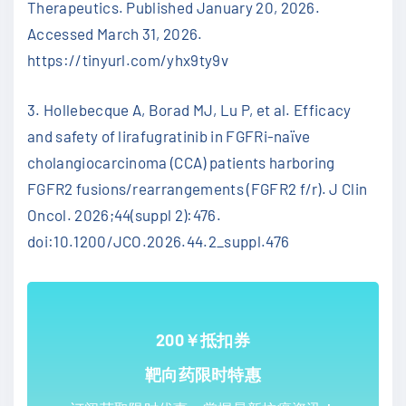
Therapeutics. Published January 20, 2026.
Accessed March 31, 2026.
https://tinyurl.com/yhx9ty9v
3. Hollebecque A, Borad MJ, Lu P, et al. Efficacy
and safety of lirafugratinib in FGFRi-naïve
cholangiocarcinoma (CCA) patients harboring
FGFR2 fusions/rearrangements (FGFR2 f/r). J Clin
Oncol. 2026;44(suppl 2):476.
doi:10.1200/JCO.2026.44.2_suppl.476
200￥抵扣券
靶向药限时特惠