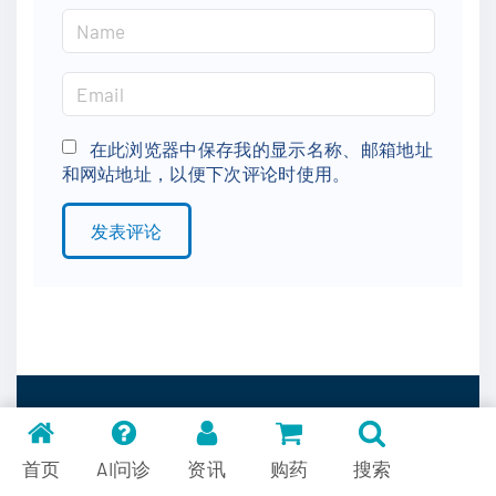
N
a
m
E
e
m
*
a
在此浏览器中保存我的显示名称、邮箱地址
和网站地址，以便下次评论时使用。
i
l
*
Contact Us
首页
AI问诊
资讯
购药
搜索
Phone (US)
+1-505-750-3867