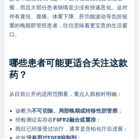
瘤，而且大部分患者病情至少没有快速恶化。这对
伴有黄疸、腹痛、体重下降、肝功能波动等负担较
重的晚期胆管癌患者，往往意味着更宝贵的生活窗
口。
哪些患者可能更适合关注这款
药？
从目前公开的适用范围看，重点人群相对明确：
诊断为
不可切除、局部晚期或转移性胆管癌
；
经检测证实存在
FGFR2融合或重排
；
既往已经接受过治疗，通常是含铂化疗后进展；
此前
没有用过FGFR抑制剂
；