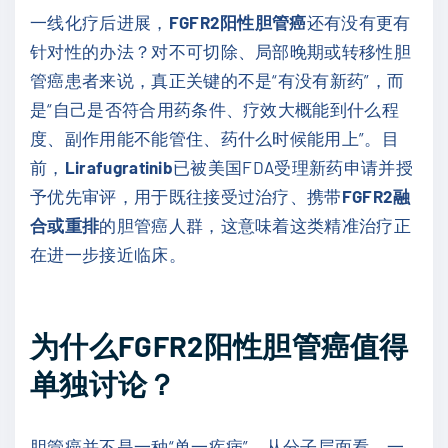
一线化疗后进展，
FGFR2阳性胆管癌
还有没有更有
针对性的办法？对不可切除、局部晚期或转移性胆
管癌患者来说，真正关键的不是“有没有新药”，而
是“自己是否符合用药条件、疗效大概能到什么程
度、副作用能不能管住、药什么时候能用上”。目
前，
Lirafugratinib
已被美国FDA受理新药申请并授
予优先审评，用于既往接受过治疗、携带
FGFR2融
合或重排
的胆管癌人群，这意味着这类精准治疗正
在进一步接近临床。
为什么FGFR2阳性胆管癌值得
单独讨论？
胆管癌并不是一种“单一疾病”。从分子层面看，一