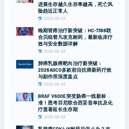
进展生存越久生存率越高，死亡风
险趋近正常人
2026-08-03
晚期肾癌治疗新突破：HC-7366联
合贝组替凡攻克耐药，最新临床疗
效与安全数据详解
2026-08-03
肺癌乳腺癌靶向治疗新突破：
2026ASCO多款前沿抗癌新药疗效
与副作用深度盘点
2026-08-03
BRAF V600E突变肠癌一线新标
准！恩考芬尼联合西妥昔单抗及化
疗显著延长生存期
2026-08-03
乳腺癌CDK4/6耐药后怎么办？吉