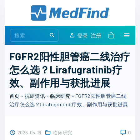
S
k
i
p
S
登录
注册
t
e
o
a
FGFR2阳性胆管癌二线治疗
c
r
o
怎么选？Lirafugratinib疗
c
n
h
效、副作用与获批进展
t
f
e
o
首页
»
抗癌资讯
»
临床研究
»
FGFR2阳性胆管癌二线
n
r
治疗怎么选？Lirafugratinib疗效、副作用与获批进展
t
:
2026-05-18
临床研究
0