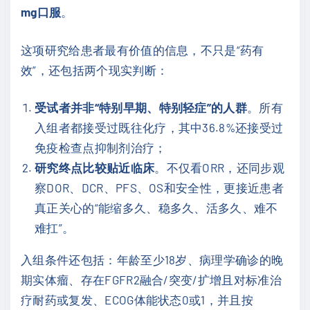
mg口服
。
这项研究给患者最有价值的信息，不只是“药有
效”，还包括两个现实判断：
受试者并非“特别早期、特别轻症”的人群
。所有
入组者都接受过既往化疗，其中36.8%还接受过
免疫检查点抑制剂治疗；
研究终点比较贴近临床
。不仅看ORR，还同步观
察DOR、DCR、PFS、OS和安全性，更接近患者
真正关心的“能缩多久、稳多久、活多久、难不
难扛”。
入组条件还包括：年龄至少18岁、病理学确诊的晚
期实体瘤、存在FGFR2融合/突变/扩增且对标准治
疗耐药或复发、ECOG体能状态0或1，并且按