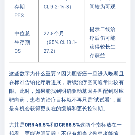
存期
CI, 9.2-14.8）
间较为可观
PFS
提示二线治
中位总
22.8个月
疗后仍可能
生存期
（95% CI, 18.1-
获得较长生
OS
27.2）
存获益
这些数字为什么重要？因为胆管癌一旦进入晚期且
在标准含铂化疗后进展，后续治疗空间通常比较有
限。此时，如果能找到明确驱动基因并匹配到对应
靶向药，患者的治疗目标就不再只是“试试看”，而
是有机会获得更实在的缓解和更长控制期。
尤其是
ORR 46.5%
和
DCR 96.5%
这两个指标放在一
起看，更能说明问题：不仅有相当比例患者能缩