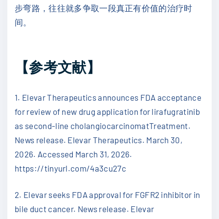
步弯路，往往就多争取一段真正有价值的治疗时
间。
【参考文献】
1. Elevar Therapeutics announces FDA acceptance
for review of new drug application for lirafugratinib
as second-line cholangiocarcinomatTreatment.
News release. Elevar Therapeutics. March 30,
2026. Accessed March 31, 2026.
https://tinyurl.com/4a3cu27c
2. Elevar seeks FDA approval for FGFR2 inhibitor in
bile duct cancer. News release. Elevar