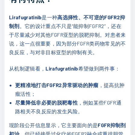
Lirafugratinib
是一种
高选择性、不可逆的FGFR2抑
制剂
。它的设计重点不只是“能抑制FGFR2”，还在
于尽量减少对其他FGFR亚型的脱靶抑制。对患者来
说，这一点很重要，因为部分FGFR类药物常见的不
良反应，与对非目标亚型的抑制有关。
从机制逻辑看，
Lirafugratinib
希望做到两件事：
更精准地打击FGFR2异常驱动的肿瘤
，提高抗肿
瘤活性；
尽量降低非必要的脱靶毒性
，例如某些FGFR通
路相关不良反应的发生风险。
现阶段公开信息显示，它主要面向的是
FGFR抑制剂
初治
、但已经接受过化疗的FGFR2融合或重排胆管