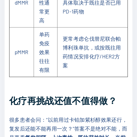
dMMR
性通
具体取决于既往是否已用
常更
PD-1药物
高
单药
更常考虑仑伐替尼联合帕
免疫
博利珠单抗，或按既往用
pMMR
效果
药情况安排化疗/HER2方
往往
案
有限
化疗再挑战还值不值得做？
很多患者会问：“以前用过卡铂加紫杉醇效果还行，
复发后还能不能再用一次？”答案不是绝对不能，而