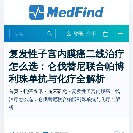
S
k
i
p
S
登录
注册
t
e
o
a
复发性子宫内膜癌二线治疗
c
r
o
怎么选：仑伐替尼联合帕博
c
n
h
利珠单抗与化疗全解析
t
f
e
o
首页
»
抗癌资讯
»
临床研究
»
复发性子宫内膜癌二线
n
r
治疗怎么选：仑伐替尼联合帕博利珠单抗与化疗全解
t
:
析