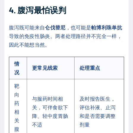
4. 腹泻最怕误判
腹泻既可能来自
仑伐替尼
，也可能是
帕博利珠单抗
导致的免疫性肠炎。两者处理路径并不完全一样，
因此不能想当然。
情
更常见线索
处理重点
况
靶
向
与服药时间相
及时报告医生，
药
关，可伴食欲下
评估补液、止泻
相
降、轻中度胃肠
和是否需要调整
关
不适
剂量
腹