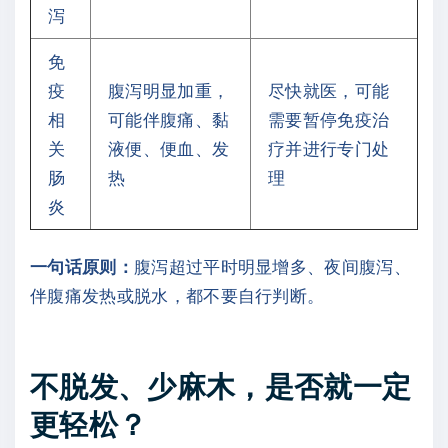
泻
免
疫
腹泻明显加重，
尽快就医，可能
相
可能伴腹痛、黏
需要暂停免疫治
关
液便、便血、发
疗并进行专门处
肠
热
理
炎
一句话原则：
腹泻超过平时明显增多、夜间腹泻、
伴腹痛发热或脱水，都不要自行判断。
不脱发、少麻木，是否就一定
更轻松？