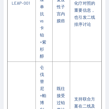
LEAP-001
化疗对照的
单
性子
重要信息，
抗
宫内
也引发二线
vs
膜癌
排序讨论
卡
铂
+紫
杉
醇
仑
伐
替
尼
既往
+帕
接受
支持联合方
博
过铂
案在二线及