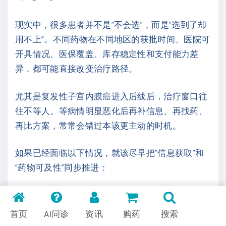
现实中，很多患者并不是“不会选”，而是“选到了却
用不上”。不同药物在不同地区的获批时间、医院可
开具情况、医保覆盖、库存稳定性和支付能力差
异，都可能直接改变治疗路径。
尤其是复发性子宫内膜癌进入后线后，治疗窗口往
往不等人。等病情明显恶化后再补信息、再找药、
再比方案，常常会错过本该更主动的时机。
如果已经面临以下情况，就该尽早把“信息获取”和
“药物可及性”同步推进：
医生提示需要尽快切换到仑伐替尼联合帕博利珠
单抗；
首页
AI问诊
资讯
购药
搜索
HER2阳性，正在评估德曲妥珠单抗等后续方