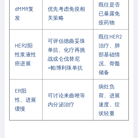
既往是否
dMMR复
优先考虑免疫相
已暴露免
发
关策略
疫药物
既往HER2
可评估德曲妥珠
HER2阳
治疗、肺
单抗、化疗再挑
性浆液性
部基础情
战或仑伐替尼
癌进展
况、骨髓
+帕博利珠单抗
储备
病灶负
ER阳
可讨论来曲唑等
荷、进展
性、进展
内分泌治疗
速度、症
缓慢
状轻重