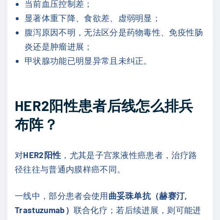
当前血压控制差；
显著体重下降、食欲差、虚弱明显；
腹泻原因不明，无法区分是药物毒性、免疫性肠
炎还是肿瘤进展；
甲状腺功能已明显异常且未纠正。
HER2阳性患者后线怎么排兵
布阵？
对
HER2阳性
，尤其是子宫浆液性癌患者，治疗路
径往往与普通内膜样癌不同。
一线中，部分患者会使用
曲妥珠单抗（赫赛汀,
Trastuzumab）
联合化疗；若后续进展，则可能进