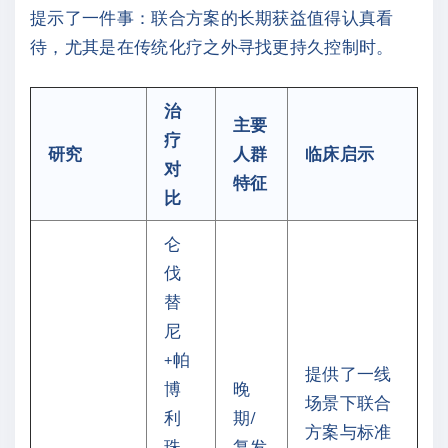
提示了一件事：联合方案的长期获益值得认真看
待，尤其是在传统化疗之外寻找更持久控制时。
治
主要
疗
研究
人群
临床启示
对
特征
比
仑
伐
替
尼
+帕
提供了一线
博
晚
场景下联合
利
期/
方案与标准
珠
复发