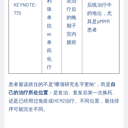
利
类治
KEYNOTE-
后线治疗中
珠
疗后
775
的地位，尤
单
的晚
其是pMMR
抗
期子
患者
vs
宫内
单
膜癌
药
化
疗
患者最该抓住的不是“哪项研究名字更响”，而是
自
己的治疗所处位置
：是首治、复发后第一次换药、
还是已经用过免疫或HER2治疗。不同位置，最佳排
序可能完全不同。