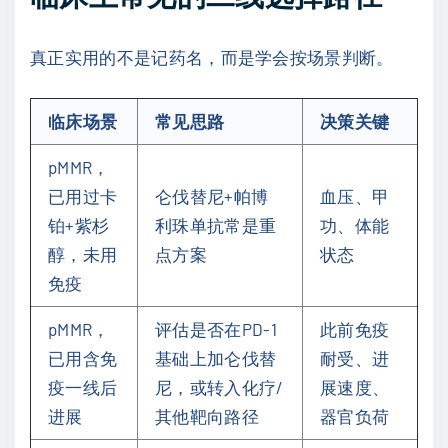
真正实用的不是记药名，而是学会按场景判断。
临床场景
常见思路
决策关键
pMMR，
已用过卡
仑伐替尼+帕博
血压、甲
铂+紫杉
利珠单抗常是重
功、体能
醇，未用
点方案
状态
免疫
pMMR，
评估是否在PD-1
此前免疫
已用含免
基础上加仑伐替
耐受、进
疫一线后
尼，或转入化疗/
展速度、
进展
其他靶向路径
器官负荷