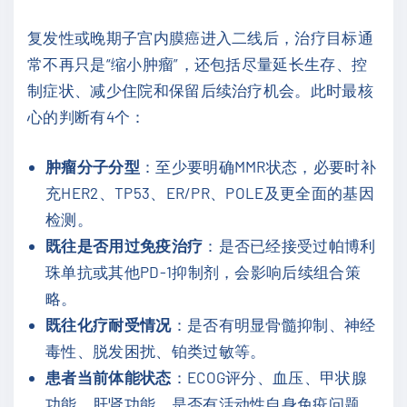
复发性或晚期子宫内膜癌进入二线后，治疗目标通
常不再只是“缩小肿瘤”，还包括尽量延长生存、控
制症状、减少住院和保留后续治疗机会。此时最核
心的判断有4个：
肿瘤分子分型
：至少要明确MMR状态，必要时补
充HER2、TP53、ER/PR、POLE及更全面的基因
检测。
既往是否用过免疫治疗
：是否已经接受过帕博利
珠单抗或其他PD-1抑制剂，会影响后续组合策
略。
既往化疗耐受情况
：是否有明显骨髓抑制、神经
毒性、脱发困扰、铂类过敏等。
患者当前体能状态
：ECOG评分、血压、甲状腺
功能、肝肾功能、是否有活动性自身免疫问题