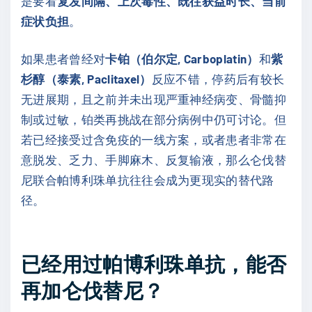
是要看
复发间隔、上次毒性、既往获益时长、当前
症状负担
。
如果患者曾经对
卡铂（伯尔定, Carboplatin）
和
紫
杉醇（泰素, Paclitaxel）
反应不错，停药后有较长
无进展期，且之前并未出现严重神经病变、骨髓抑
制或过敏，铂类再挑战在部分病例中仍可讨论。但
若已经接受过含免疫的一线方案，或者患者非常在
意脱发、乏力、手脚麻木、反复输液，那么仑伐替
尼联合帕博利珠单抗往往会成为更现实的替代路
径。
已经用过帕博利珠单抗，能否
再加仑伐替尼？