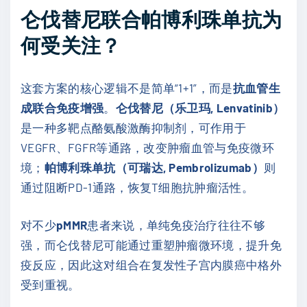
仑伐替尼联合帕博利珠单抗为
何受关注？
这套方案的核心逻辑不是简单“1+1”，而是
抗血管生
成联合免疫增强
。
仑伐替尼（乐卫玛, Lenvatinib）
是一种多靶点酪氨酸激酶抑制剂，可作用于
VEGFR、FGFR等通路，改变肿瘤血管与免疫微环
境；
帕博利珠单抗（可瑞达, Pembrolizumab）
则
通过阻断PD-1通路，恢复T细胞抗肿瘤活性。
对不少
pMMR
患者来说，单纯免疫治疗往往不够
强，而仑伐替尼可能通过重塑肿瘤微环境，提升免
疫反应，因此这对组合在复发性子宫内膜癌中格外
受到重视。