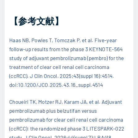
【参考文献】
Haas NB, Powles T, Tomczak P, et al. Five-year
follow-up results from the phase 3 KEYNOTE-564
study of adjuvant pembrolizumab (pembro) for the
treatment of clear cell renal cell carcinoma
(ccRCC). J Clin Oncol. 2025;43(suppl 16):4514.
doi:10.1200/JCO.2025.43.16_suppl.4514
Choueiri TK, Motzer RJ, Karam JA, et al. Adjuvant
pembrolizumab plus belzutifan versus
pembrolizumab for clear cell renal cell carcinoma
(ccRCC): the randomized phase 3 LITESPARK-022
study. J Clin Oncol. 2026;44(suppl 7):LBA418.