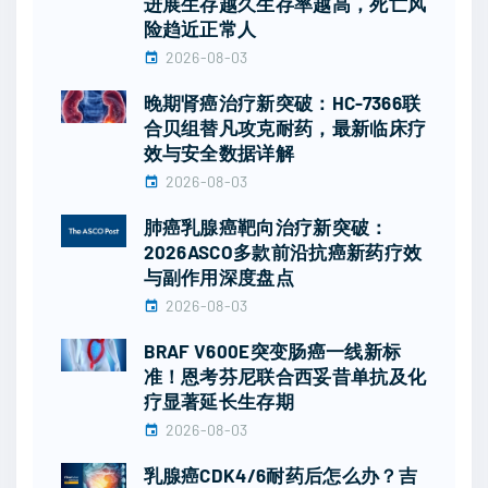
进展生存越久生存率越高，死亡风
险趋近正常人
2026-08-03
晚期肾癌治疗新突破：HC-7366联
合贝组替凡攻克耐药，最新临床疗
效与安全数据详解
2026-08-03
肺癌乳腺癌靶向治疗新突破：
2026ASCO多款前沿抗癌新药疗效
与副作用深度盘点
2026-08-03
BRAF V600E突变肠癌一线新标
准！恩考芬尼联合西妥昔单抗及化
疗显著延长生存期
2026-08-03
乳腺癌CDK4/6耐药后怎么办？吉