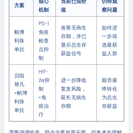
核心
当前已知价
仍待观
方案
机制
值
察问题
PD-1
改善无病生
如何进
帕博
免疫
存期，并已
一步筛
利珠
检查
显示总生存
选最获
单抗
点抑
获益信号
益人群
制
HIF-
贝组
2α抑
进一步降低
能否最
替凡
制
复发风险，
终转化
+帕博
+免
延长无病生
为总生
利珠
疫治
存期
存获益
单抗
疗
需要强调的是，联合方案前景乐观，但患者在理解