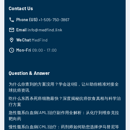
Contact Us
Phone (US)
+1-505-750-3867
Email
info@medfind.link
WeChat
MedFind
Mon-Fri
09:00 - 17:00
Question & Answer
为什么你查到的方案没用？学会这6招，让AI助你精准对接全
球抗癌资讯
吃什么东西杀死癌细胞最快？深度揭秘抗癌饮食真相与科学治
疗方案
急性髓系白血病(AML)治疗副作用全解析：从化疗到维奈克拉
靶向药
慢性髓系白血病(CML)治疗：药剂师如何助您选择伊马替尼等