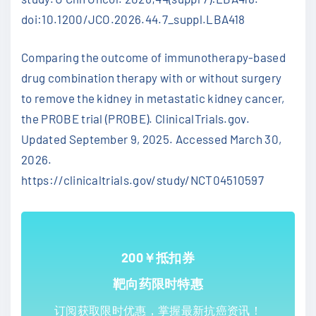
doi:10.1200/JCO.2026.44.7_suppl.LBA418
Comparing the outcome of immunotherapy-based
drug combination therapy with or without surgery
to remove the kidney in metastatic kidney cancer,
the PROBE trial (PROBE). ClinicalTrials.gov.
Updated September 9, 2025. Accessed March 30,
2026.
https://clinicaltrials.gov/study/NCT04510597
200￥抵扣券
靶向药限时特惠
订阅获取限时优惠，掌握最新抗癌资讯！