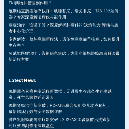
TKI药物并管理副作用？
晚期结直肠癌治疗抉择：呋喹替尼、瑞戈非尼、TAS-102如何
选？专家深度解读疗效与副作用
癌症治疗，谁说了算？深度解析肿瘤科的“决策能力”评估与患
者中心化护理
专家解读：脑肿瘤靠新疗法，遗传性癌症靠早筛查，如何提升
生存率？
AI赋能癌症治疗：告别信息焦虑，为非小细胞肺癌患者解读最
新治疗方案
Latest News
晚期黑色素瘤免疫治疗新数据：无进展生存越久生存率越
高，死亡风险趋近正常人
晚期肾癌治疗新突破：HC-7366联合贝组替凡攻克耐药，
最新临床疗效与安全数据详解
肺癌乳腺癌靶向治疗新突破：2026ASCO多款前沿抗癌新
药疗效与副作用深度盘点