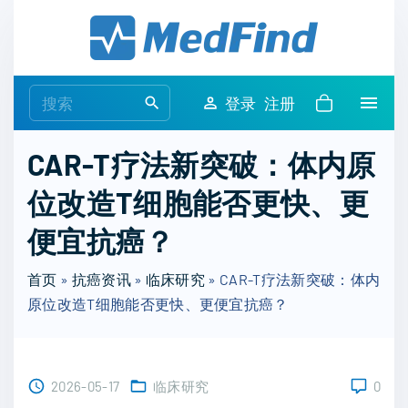
S
k
i
p
S
登录
注册
t
e
o
a
CAR-T疗法新突破：体内原
c
r
o
位改造T细胞能否更快、更
c
n
h
便宜抗癌？
t
f
e
o
首页
»
抗癌资讯
»
临床研究
»
CAR-T疗法新突破：体内
n
r
原位改造T细胞能否更快、更便宜抗癌？
t
:
2026-05-17
临床研究
0