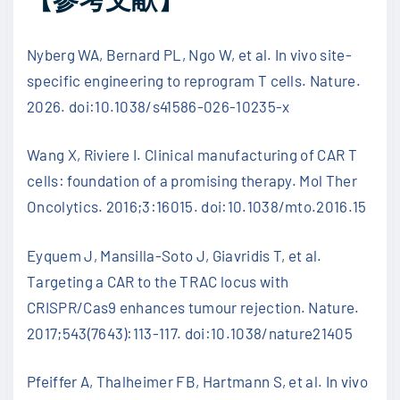
Nyberg WA, Bernard PL, Ngo W, et al. In vivo site-
specific engineering to reprogram T cells. Nature.
2026. doi:10.1038/s41586-026-10235-x
Wang X, Riviere I. Clinical manufacturing of CAR T
cells: foundation of a promising therapy. Mol Ther
Oncolytics. 2016;3:16015. doi:10.1038/mto.2016.15
Eyquem J, Mansilla-Soto J, Giavridis T, et al.
Targeting a CAR to the TRAC locus with
CRISPR/Cas9 enhances tumour rejection. Nature.
2017;543(7643):113-117. doi:10.1038/nature21405
Pfeiffer A, Thalheimer FB, Hartmann S, et al. In vivo