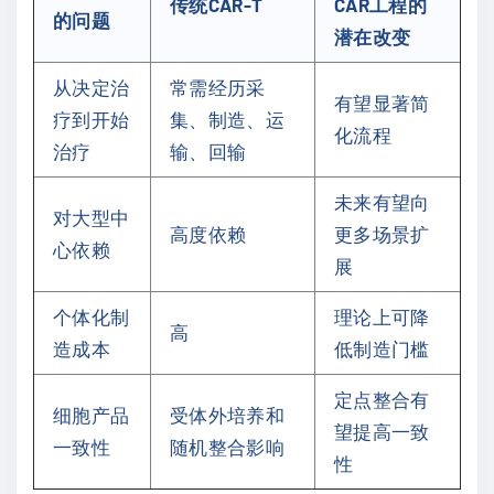
传统CAR-T
CAR工程的
的问题
潜在改变
从决定治
常需经历采
有望显著简
疗到开始
集、制造、运
化流程
治疗
输、回输
未来有望向
对大型中
高度依赖
更多场景扩
心依赖
展
个体化制
理论上可降
高
造成本
低制造门槛
定点整合有
细胞产品
受体外培养和
望提高一致
一致性
随机整合影响
性