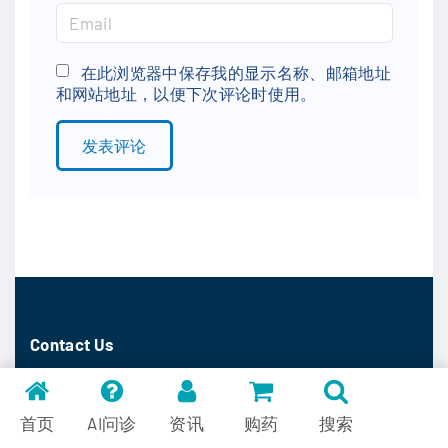
m
E
e
m
*
a
在此浏览器中保存我的显示名称、邮箱地址
和网站地址，以便下次评论时使用。
i
l
*
Contact Us
Phone (US)
+1-505-750-3867
Email
info@medfind.link
首页
AI问诊
资讯
购药
搜索