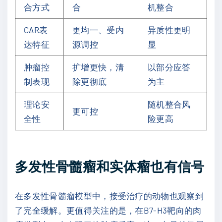
合方式
合
机整合
CAR表
更均一、受内
异质性更明
达特征
源调控
显
肿瘤控
扩增更快，清
以部分应答
制表现
除更彻底
为主
理论安
随机整合风
更可控
全性
险更高
多发性骨髓瘤和实体瘤也有信号
在多发性骨髓瘤模型中，接受治疗的动物也观察到
了完全缓解。更值得关注的是，在B7-H3靶向的肉