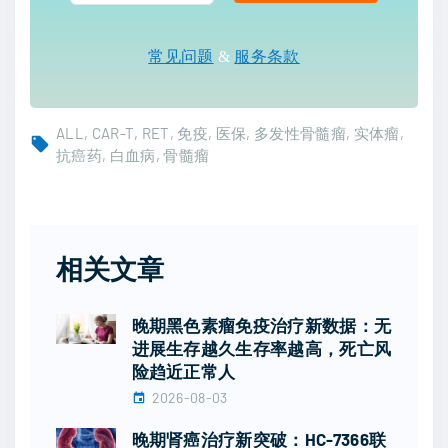
常见问题
&
服务条款
ALL
CAR-T
RET
免疫
医保
多发性骨髓瘤
实体瘤
抗癌药
白血病
骨髓瘤
相关文章
晚期黑色素瘤免疫治疗新数据：无
进展生存越久生存率越高，死亡风
险趋近正常人
2026-08-03
晚期肾癌治疗新突破：HC-7366联