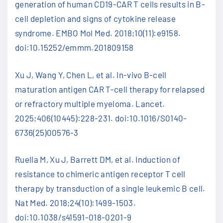
generation of human CD19-CAR T cells results in B-
cell depletion and signs of cytokine release
syndrome. EMBO Mol Med. 2018;10(11):e9158.
doi:10.15252/emmm.201809158
Xu J, Wang Y, Chen L, et al. In-vivo B-cell
maturation antigen CAR T-cell therapy for relapsed
or refractory multiple myeloma. Lancet.
2025;406(10445):228-231. doi:10.1016/S0140-
6736(25)00576-3
Ruella M, Xu J, Barrett DM, et al. Induction of
resistance to chimeric antigen receptor T cell
therapy by transduction of a single leukemic B cell.
Nat Med. 2018;24(10):1499-1503.
doi:10.1038/s41591-018-0201-9