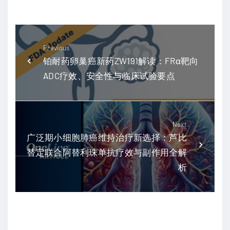
Previous
铂耐药卵巢癌新药ZW191解读：FRα靶向
ADC疗效、安全性与临床试验要点
Next
广泛期小细胞肺癌维持治疗新选择：芦比
替定联合阿替利珠单抗疗效与副作用全解
析