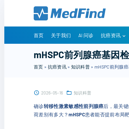
S
k
i
p
t
首页
关于我们
AI 问诊
抗癌资讯
o
c
有问有答
mHSPC前列腺癌基
o
诊疗指南
n
首页
»
抗癌资讯
»
知识科普
»
mHSPC前列
药物信息
t
医改政策
e
知识科普
n
临床研究
2026-05-16
知识科普
t
NCCN指南
确诊
转移性激素敏感性前列腺癌
后，最关键
荷差别有多大？
mHSPC
患者能否提前布局