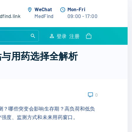
WeChat
Mon-Fri
find.link
MedFind
09:00 - 17:00
S
登录
注册
e
a
估与用药选择全解析
r
c
h
f
o
0
r
:
检测？哪些突变会影响生存期？高负荷和低负
疗强度、监测方式和未来用药窗口。