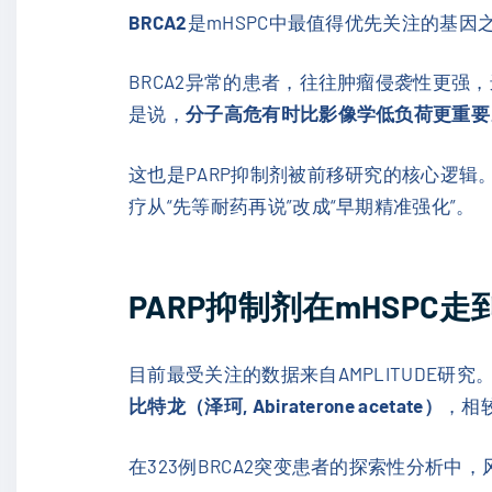
BRCA2
是mHSPC中最值得优先关注的基
BRCA2异常的患者，往往肿瘤侵袭性更强
是说，
分子高危有时比影像学低负荷更重要
这也是PARP抑制剂被前移研究的核心逻辑。
疗从“先等耐药再说”改成“早期精准强化”。
PARP抑制剂在mHSPC
目前最受关注的数据来自AMPLITUDE研究
比特龙（泽珂, Abiraterone acetate）
，相
在323例BRCA2突变患者的探索性分析中，