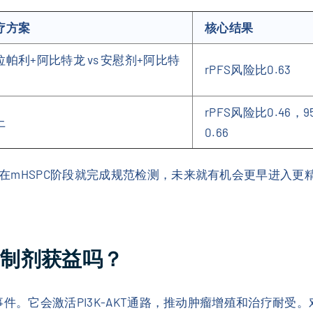
疗方案
核心结果
拉帕利+阿比特龙 vs 安慰剂+阿比特
rPFS风险比0.63
rPFS风险比0.46，95
上
0.66
在mHSPC阶段就完成规范检测，未来就有机会更早进入更
抑制剂获益吗？
。它会激活PI3K-AKT通路，推动肿瘤增殖和治疗耐受。