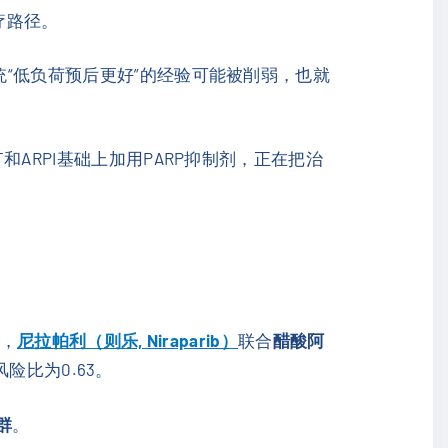
疗路径。
统“低负荷预后更好”的经验可能被削弱，也就
和ARPI基础上加用PARP抑制剂，正在把治
中，
尼拉帕利（则乐, Niraparib）
联合
醋酸阿
比为0.63。
群
。