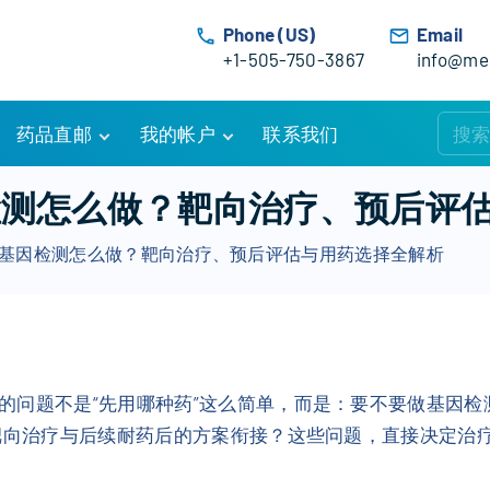
Phone (US)
Email
+1-505-750-3867
info@med
药品直邮
我的帐户
联系我们
购物车
账户详情
因检测怎么做？靶向治疗、预后评
订单追踪
我的订单
腺癌基因检测怎么做？靶向治疗、预后评估与用药选择全解析
优惠活动
常见问题
服务条款
的问题不是“先用哪种药”这么简单，而是：要不要做基因
靶向治疗与后续耐药后的方案衔接？这些问题，直接决定治