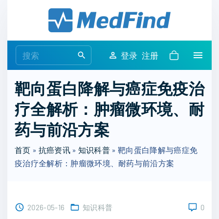
S
k
i
p
S
登录
注册
t
e
o
a
靶向蛋白降解与癌症免疫治
c
r
o
疗全解析：肿瘤微环境、耐
c
n
h
药与前沿方案
t
f
e
o
首页
»
抗癌资讯
»
知识科普
»
靶向蛋白降解与癌症免
n
r
疫治疗全解析：肿瘤微环境、耐药与前沿方案
t
:
2026-05-16
知识科普
0