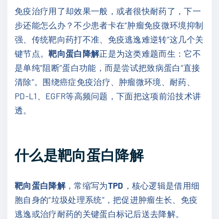
免疫治疗用了却效果一般，或者很快耐药了，下一
步还能怎么办？不少患者卡在“肿瘤免疫微环境抑制
强、传统靶向药打不准、免疫逃逸难逆转”这几个关
键节点。
靶向蛋白降解
正是为这类难题而生：它不
是单纯“阻断”蛋白功能，而是尝试把致病蛋白“直接
清除”。围绕癌症免疫治疗、肿瘤微环境、耐药、
PD-L1、EGFR等高频问题，下面把这项前沿技术讲
透。
什么是靶向蛋白降解
靶向蛋白降解
，常缩写为
TPD
，核心逻辑是借用细
胞自身的“垃圾处理系统”，把促进肿瘤生长、免疫
逃逸或治疗耐药的关键蛋白标记后送去降解。