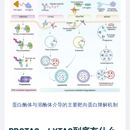
蛋白酶体与溶酶体介导的主要靶向蛋白降解机制