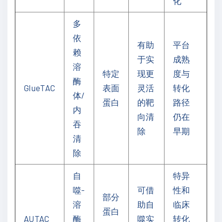
化
多
依
有助
平台
赖
于实
成熟
溶
特定
现更
度与
酶
GlueTAC
表面
灵活
转化
体/
蛋白
的靶
路径
内
向清
仍在
吞
除
早期
清
除
自
特异
噬-
可借
性和
部分
溶
助自
临床
蛋白
AUTAC
酶
噬实
转化