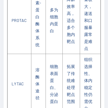
素-
效率
大，
蛋
多为
高，
递送
白
细胞
PROTAC
适合
和口
酶
内蛋
多个
服暴
体
白
胞内
露常
系
靶点
是难
统
点
组织
细胞
拓展
选择
溶
表面
了传
性、
酶
蛋
统难
体内
LYTAC
体
白、
处理
稳定
途
分泌
靶点
性仍
径
蛋白
范围
需优