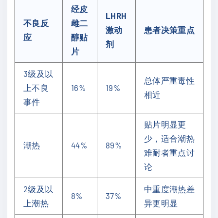
经皮
LHRH
不良反
雌二
激动
患者决策重点
应
醇贴
剂
片
3级及以
总体严重毒性
上不良
16%
19%
相近
事件
贴片明显更
少，适合潮热
潮热
44%
89%
难耐者重点讨
论
2级及以
中重度潮热差
8%
37%
上潮热
异更明显