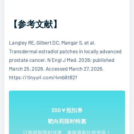
【参考文献】
Langley RE, Gilbert DC, Mangar S, et al.
Transdermal estradiol patches in locally advanced
prostate cancer. N Engl J Med. 2026; published
March 25, 2026. Accessed March 27, 2026.
https://tinyurl.com/4mb8t82f
200￥抵扣券
靶向药限时特惠
订阅获取限时优惠，掌握最新抗癌资讯！