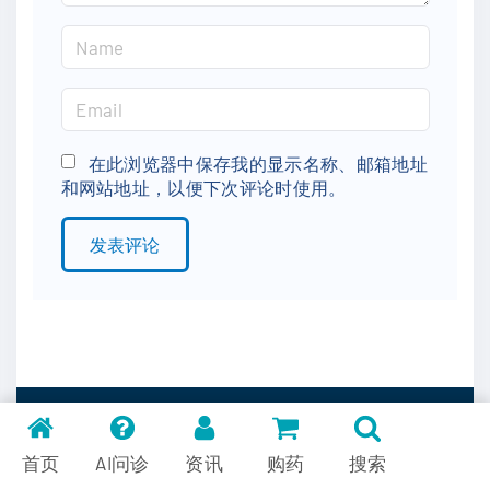
N
a
m
E
e
m
*
a
在此浏览器中保存我的显示名称、邮箱地址
和网站地址，以便下次评论时使用。
i
l
*
Contact Us
首页
AI问诊
资讯
购药
搜索