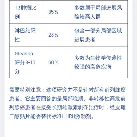
T3肿瘤比
多数属于局部进展风
85%
例
险较高人群
淋巴结阳
包含一部分局部区域
23%
性
进展患者
Gleason
多数为生物学侵袭性
评分8-10
60%
较强的高危疾病
分
需要特别注意：这项研究并不是针对所有前列腺癌
患者。它主要回答的是局部晚期、非转移性高危前
列腺癌患者在接受长期雄激素剥夺治疗时，经皮雌
二醇贴片能否替代标准LHRH激动剂。