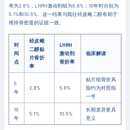
率为2.8%，LHRH激动剂组为5.8%；10年时分别为
5.1%和10.5%。这一结果与既往经皮雌二醇有助于
维持骨密度的证据一致。
经皮雌
时
LHRH
二醇贴
间
激动剂
临床解读
片骨折
点
骨折率
率
贴片组骨折风
5
2.8%
5.8%
险约为对照组
年
一半
10
长期差异更具
5.1%
10.5%
年
意义