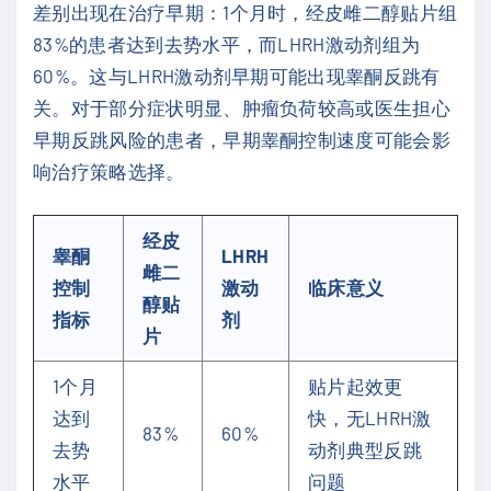
差别出现在治疗早期：1个月时，经皮雌二醇贴片组
83%的患者达到去势水平，而LHRH激动剂组为
60%。这与LHRH激动剂早期可能出现睾酮反跳有
关。对于部分症状明显、肿瘤负荷较高或医生担心
早期反跳风险的患者，早期睾酮控制速度可能会影
响治疗策略选择。
经皮
睾酮
LHRH
雌二
控制
激动
临床意义
醇贴
指标
剂
片
1个月
贴片起效更
达到
快，无LHRH激
83%
60%
去势
动剂典型反跳
水平
问题