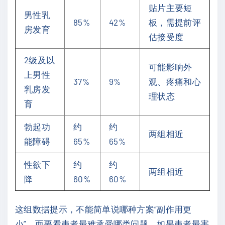
贴片主要短
男性乳
85%
42%
板，需提前评
房发育
估接受度
2级及以
可能影响外
上男性
37%
9%
观、疼痛和心
乳房发
理状态
育
勃起功
约
约
两组相近
能障碍
65%
65%
性欲下
约
约
两组相近
降
60%
60%
这组数据提示，不能简单说哪种方案“副作用更
小”，而要看患者最难承受哪类问题。如果患者最害