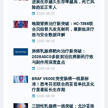
进展生存越久生存率越高，死亡风
险趋近正常人
2026-08-03
晚期肾癌治疗新突破：HC-7366联
合贝组替凡攻克耐药，最新临床疗
效与安全数据详解
2026-08-03
肺癌乳腺癌靶向治疗新突破：
2026ASCO多款前沿抗癌新药疗效
与副作用深度盘点
2026-08-03
BRAF V600E突变肠癌一线新标
准！恩考芬尼联合西妥昔单抗及化
疗显著延长生存期
2026-08-03
三阴性乳腺癌一线突破：戈沙妥珠