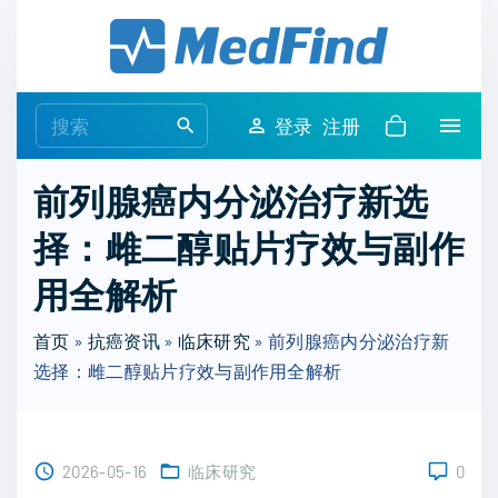
S
k
i
p
S
登录
注册
t
e
o
a
前列腺癌内分泌治疗新选
c
r
o
择：雌二醇贴片疗效与副作
c
n
h
用全解析
t
f
e
o
首页
»
抗癌资讯
»
临床研究
»
前列腺癌内分泌治疗新
n
r
选择：雌二醇贴片疗效与副作用全解析
t
:
2026-05-16
临床研究
0