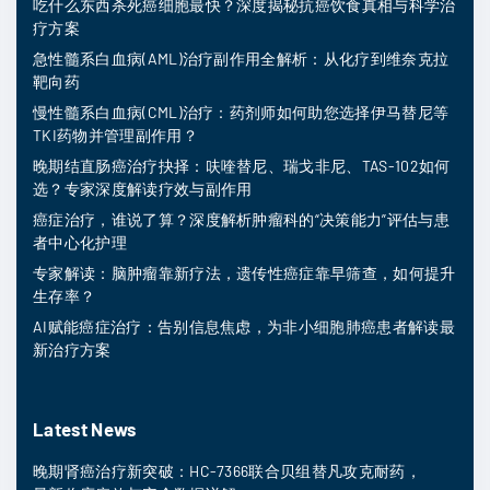
吃什么东西杀死癌细胞最快？深度揭秘抗癌饮食真相与科学治
疗方案
急性髓系白血病(AML)治疗副作用全解析：从化疗到维奈克拉
靶向药
慢性髓系白血病(CML)治疗：药剂师如何助您选择伊马替尼等
TKI药物并管理副作用？
晚期结直肠癌治疗抉择：呋喹替尼、瑞戈非尼、TAS-102如何
选？专家深度解读疗效与副作用
癌症治疗，谁说了算？深度解析肿瘤科的“决策能力”评估与患
者中心化护理
专家解读：脑肿瘤靠新疗法，遗传性癌症靠早筛查，如何提升
生存率？
AI赋能癌症治疗：告别信息焦虑，为非小细胞肺癌患者解读最
新治疗方案
Latest News
晚期肾癌治疗新突破：HC-7366联合贝组替凡攻克耐药，