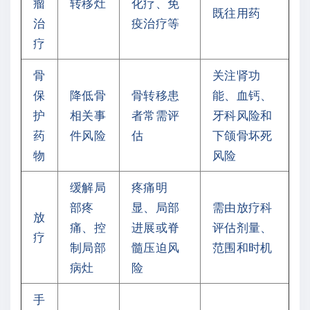
瘤
转移灶
化疗、免
既往用药
治
疫治疗等
疗
骨
关注肾功
保
降低骨
骨转移患
能、血钙、
护
相关事
者常需评
牙科风险和
药
件风险
估
下颌骨坏死
物
风险
缓解局
疼痛明
部疼
显、局部
需由放疗科
放
痛、控
进展或脊
评估剂量、
疗
制局部
髓压迫风
范围和时机
病灶
险
手