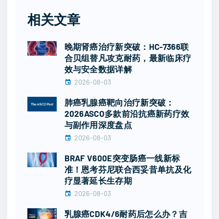
相关文章
晚期肾癌治疗新突破：HC-7366联
合贝组替凡攻克耐药，最新临床疗
效与安全数据详解
2026-08-03
肺癌乳腺癌靶向治疗新突破：
2026ASCO多款前沿抗癌新药疗效
与副作用深度盘点
2026-08-03
BRAF V600E突变肠癌一线新标
准！恩考芬尼联合西妥昔单抗及化
疗显著延长生存期
2026-08-03
乳腺癌CDK4/6耐药后怎么办？吉