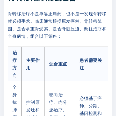
骨转移治疗不是单靠止痛药，也不是一发现骨转移
就必须手术。临床通常根据原发癌种、骨转移范
围、是否承重骨受累、是否脊髓压迫、既往治疗和
全身病情，组合以下策略：
治
疗
主要作
患者需要关
适合重点
方
用
注
向
全
身
靶向治
必须基于癌
抗
控制原
疗、内分
种、分期、
肿
发灶和
泌治疗、
基因检测和