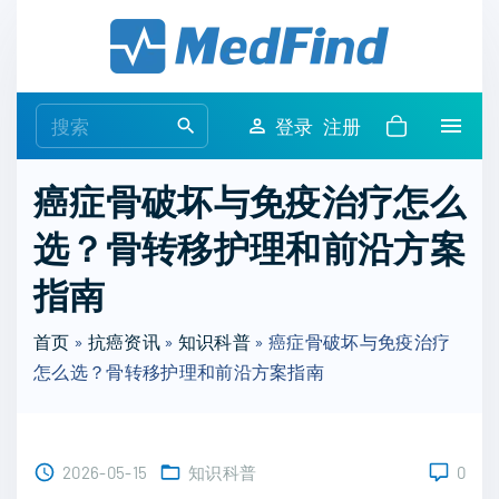
S
k
i
p
S
登录
注册
t
e
o
a
癌症骨破坏与免疫治疗怎么
c
r
o
选？骨转移护理和前沿方案
c
n
h
指南
t
f
e
o
首页
»
抗癌资讯
»
知识科普
»
癌症骨破坏与免疫治疗
n
r
怎么选？骨转移护理和前沿方案指南
t
:
2026-05-15
知识科普
0