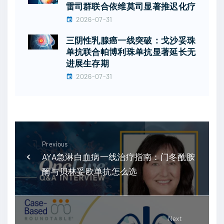
雷司群联合依维莫司显著推迟化疗
2026-07-31
三阴性乳腺癌一线突破：戈沙妥珠
单抗联合帕博利珠单抗显著延长无
进展生存期
2026-07-31
Previous
AYA急淋白血病一线治疗指南：门冬酰胺
酶与贝林妥欧单抗怎么选
Next