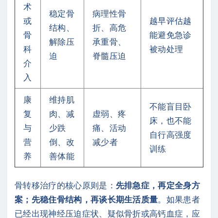
术
稳定骨
病理性骨
或
越早评估越
结构、
折、高危
骨
能避免急诊
解除压
承重骨、
科
被动处理
迫
脊髓压迫
介
入
康
维持肌
不能盲目卧
复
肉、减
虚弱、疼
床，也不能
与
少跌
痛、活动
自行高强度
营
倒、改
减少者
训练
养
善体能
骨转移治疗的核心原则是：
先排急症，再定全身方
案；先稳住骨结构，再谈长期生活质量
。如果患者
已经出现神经压迫症状、疑似骨折或高钙血症，应