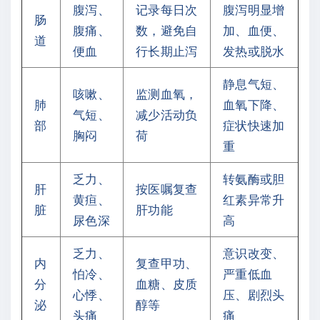
腹泻、
记录每日次
腹泻明显增
肠
腹痛、
数，避免自
加、血便、
道
便血
行长期止泻
发热或脱水
静息气短、
咳嗽、
监测血氧，
肺
血氧下降、
气短、
减少活动负
部
症状快速加
胸闷
荷
重
乏力、
转氨酶或胆
肝
按医嘱复查
黄疸、
红素异常升
脏
肝功能
尿色深
高
乏力、
意识改变、
内
复查甲功、
怕冷、
严重低血
分
血糖、皮质
心悸、
压、剧烈头
泌
醇等
头痛
痛