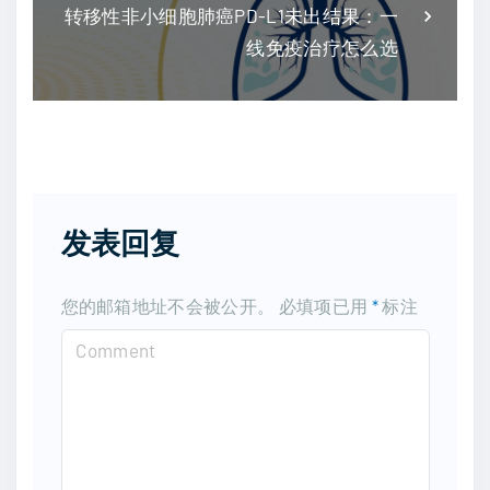
转移性非小细胞肺癌PD-L1未出结果：一
线免疫治疗怎么选
发表回复
您的邮箱地址不会被公开。
必填项已用
*
标注
C
o
m
m
e