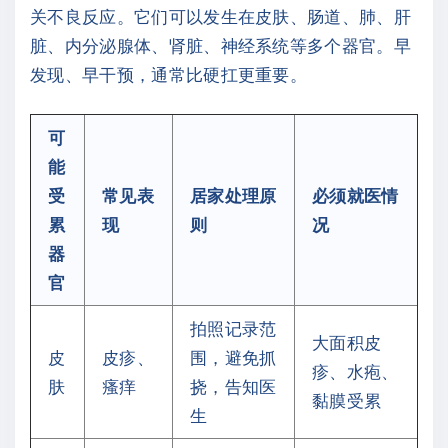
关不良反应。它们可以发生在皮肤、肠道、肺、肝
脏、内分泌腺体、肾脏、神经系统等多个器官。早
发现、早干预，通常比硬扛更重要。
可
能
受
常见表
居家处理原
必须就医情
累
现
则
况
器
官
拍照记录范
大面积皮
皮
皮疹、
围，避免抓
疹、水疱、
肤
瘙痒
挠，告知医
黏膜受累
生