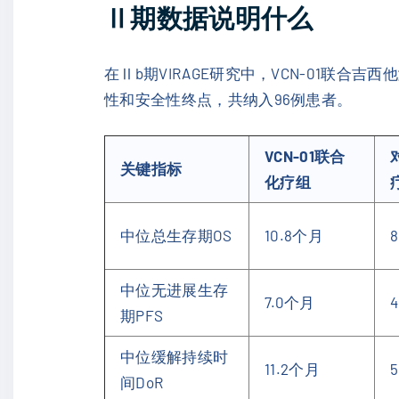
Ⅱ期数据说明什么
在Ⅱb期VIRAGE研究中，VCN-01
性和安全性终点，共纳入96例患者。
VCN-01联合
关键指标
化疗组
中位总生存期OS
10.8个月
中位无进展生存
7.0个月
期PFS
中位缓解持续时
11.2个月
间DoR