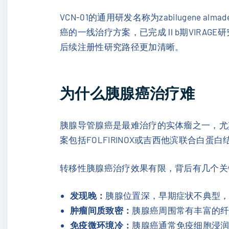
VCN-01的通用研发名称为zabilugen
癌的一线治疗方案，已完成Ⅱb期VIRAG
后续注册性研究路径更加清晰。
为什么胰腺癌治疗难
胰腺导管腺癌是最难治疗的实体瘤之一，尤
案包括FOLFIRINOX或吉西他滨联合
转移性胰腺癌治疗效果有限，背后有几个关
发现晚：
胰腺位置深，早期症状不典型
肿瘤间质致密：
胰腺癌周围常有丰富的纤
免疫微环境冷：
胰腺癌通常免疫细胞浸润