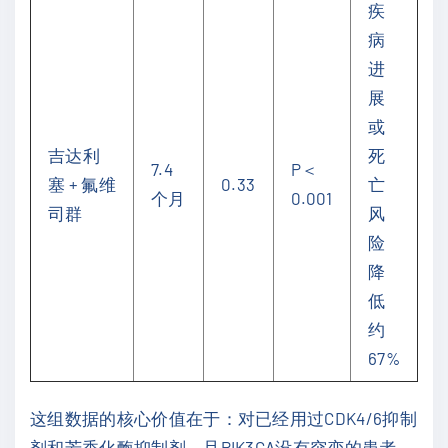
疾
病
进
展
或
吉达利
死
7.4
P＜
塞 + 氟维
0.33
亡
个月
0.001
司群
风
险
降
低
约
67%
这组数据的核心价值在于：对已经用过CDK4/6抑制
剂和芳香化酶抑制剂、且PIK3CA没有突变的患者，