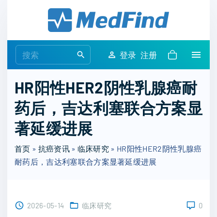
S
k
i
p
S
登录
注册
t
e
o
a
HR阳性HER2阴性乳腺癌耐
c
r
o
药后，吉达利塞联合方案显
c
n
h
著延缓进展
t
f
e
o
首页
»
抗癌资讯
»
临床研究
»
HR阳性HER2阴性乳腺癌
n
r
耐药后，吉达利塞联合方案显著延缓进展
t
:
2026-05-14
临床研究
0