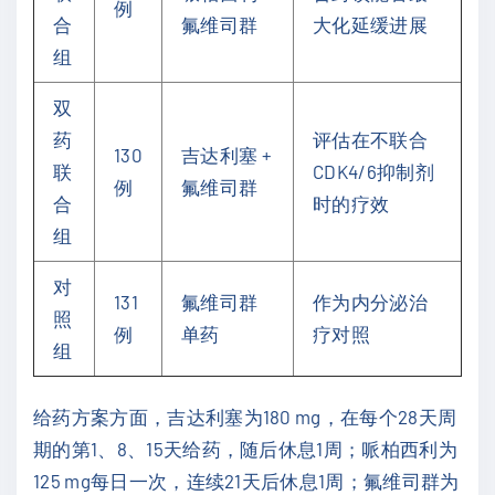
例
合
氟维司群
大化延缓进展
组
双
药
评估在不联合
130
吉达利塞 +
联
CDK4/6抑制剂
例
氟维司群
合
时的疗效
组
对
131
氟维司群
作为内分泌治
照
例
单药
疗对照
组
给药方案方面，吉达利塞为180 mg，在每个28天周
期的第1、8、15天给药，随后休息1周；哌柏西利为
125 mg每日一次，连续21天后休息1周；氟维司群为