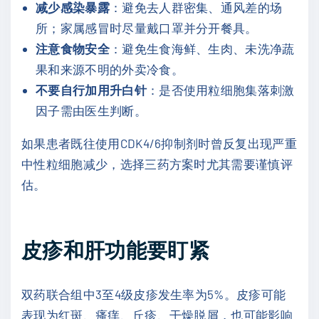
减少感染暴露
：避免去人群密集、通风差的场
所；家属感冒时尽量戴口罩并分开餐具。
注意食物安全
：避免生食海鲜、生肉、未洗净蔬
果和来源不明的外卖冷食。
不要自行加用升白针
：是否使用粒细胞集落刺激
因子需由医生判断。
如果患者既往使用CDK4/6抑制剂时曾反复出现严重
中性粒细胞减少，选择三药方案时尤其需要谨慎评
估。
皮疹和肝功能要盯紧
双药联合组中3至4级皮疹发生率为5%。皮疹可能
表现为红斑、瘙痒、丘疹、干燥脱屑，也可能影响