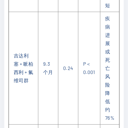
短
疾
病
进
展
或
吉达利
死
塞 + 哌柏
9.3
P＜
0.24
亡
西利 + 氟
个月
0.001
风
维司群
险
降
低
约
76%