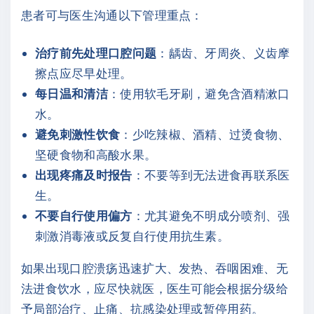
患者可与医生沟通以下管理重点：
治疗前先处理口腔问题
：龋齿、牙周炎、义齿摩
擦点应尽早处理。
每日温和清洁
：使用软毛牙刷，避免含酒精漱口
水。
避免刺激性饮食
：少吃辣椒、酒精、过烫食物、
坚硬食物和高酸水果。
出现疼痛及时报告
：不要等到无法进食再联系医
生。
不要自行使用偏方
：尤其避免不明成分喷剂、强
刺激消毒液或反复自行使用抗生素。
如果出现口腔溃疡迅速扩大、发热、吞咽困难、无
法进食饮水，应尽快就医，医生可能会根据分级给
予局部治疗、止痛、抗感染处理或暂停用药。