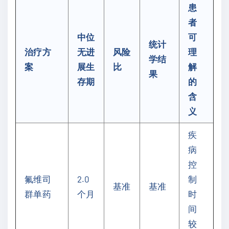
患
者
中位
可
统计
治疗方
无进
风险
理
学结
案
展生
比
解
果
存期
的
含
义
疾
病
控
氟维司
2.0
制
基准
基准
群单药
个月
时
间
较