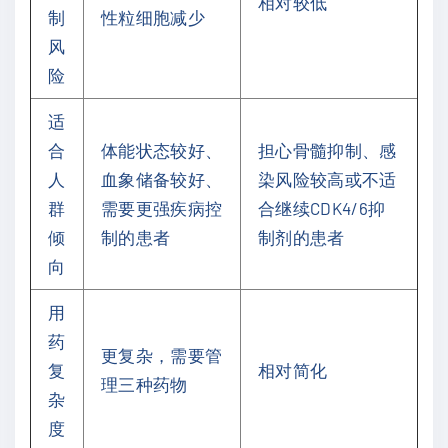
相对较低
制
性粒细胞减少
风
险
适
合
体能状态较好、
担心骨髓抑制、感
人
血象储备较好、
染风险较高或不适
群
需要更强疾病控
合继续CDK4/6抑
倾
制的患者
制剂的患者
向
用
药
更复杂，需要管
复
相对简化
理三种药物
杂
度