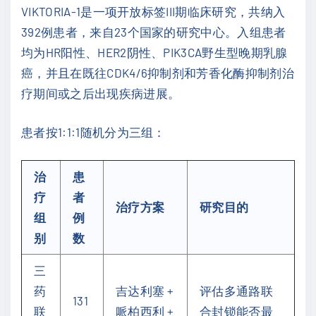
VIKTORIA-1是一项开放标签III期临床研究，共纳入
392例患者，来自23个国家的研究中心。入组患者
均为HR阳性、HER2阴性、PIK3CA野生型晚期乳腺
癌，并且在既往CDK4/6抑制剂和芳香化酶抑制剂治
疗期间或之后出现疾病进展。
患者按1:1:1随机分为三组：
治
患
疗
者
治疗方案
研究目的
组
例
别
数
三
药
吉达利塞 +
评估多通路联
131
联
哌柏西利 +
合封锁能否最