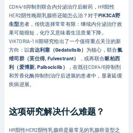
CDK4/6抑制剂联合内分泌治疗后耐药，HR阳性
HER2阴性晚期乳腺癌还能怎么治？对于
PIK3CA野
生型
患者，传统选择常常有限：继续内分泌治疗效
果可能很短，化疗又意味着生活质量下降。
VIKTORIA-1 III期研究给出了一个值得重点关注的新
方向：以
吉达利塞（Gedatolisib）
为核心，联合
氟
维司群（芙仕得, Fulvestrant）
，或再联合
哌柏西
利（爱博新, Palbociclib）
，在既往CDK4/6抑制剂
和芳香化酶抑制剂治疗后进展的患者中，显著延缓
疾病进展。
这项研究解决什么难题？
HR阳性HER2阴性乳腺癌是最常见的乳腺癌亚型之