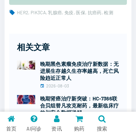
HER2
PIK3CA
乳腺癌
免疫
医保
抗癌药
检测
相关文章
晚期黑色素瘤免疫治疗新数据：无
进展生存越久生存率越高，死亡风
险趋近正常人
2026-08-03
晚期肾癌治疗新突破：HC-7366联
合贝组替凡攻克耐药，最新临床疗
效与安全数据详解
2026-08-03
首页
AI问诊
资讯
购药
搜索
肺癌乳腺癌靶向治疗新突破：