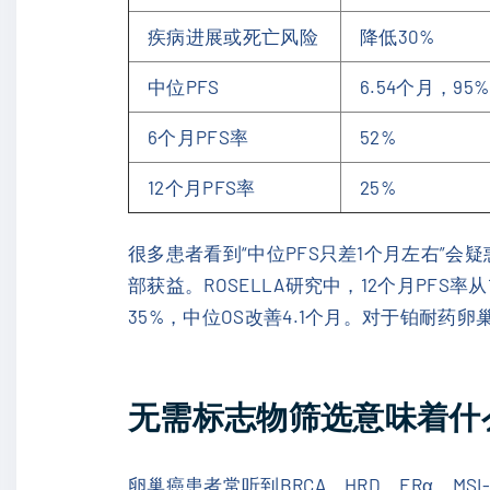
疾病进展或死亡风险
降低30%
中位PFS
6.54个月，95%C
6个月PFS率
52%
12个月PFS率
25%
很多患者看到“中位PFS只差1个月左右”
部获益。ROSELLA研究中，12个月PF
35%，中位OS改善4.1个月。对于铂耐
无需标志物筛选意味着什
卵巢癌患者常听到BRCA、HRD、FRα、M