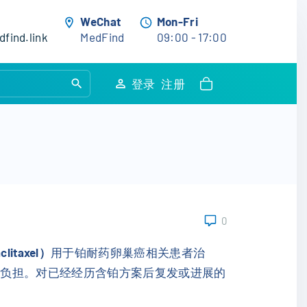
WeChat
Mon-Fri
find.link
MedFind
09:00 - 17:00
S
登录
注册
e
a
r
c
h
f
o
0
r
:
itaxel）
用于铂耐药卵巢癌相关患者治
全负担。对已经经历含铂方案后复发或进展的