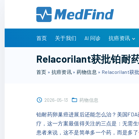
S
k
i
p
t
首页
关于我们
AI 问诊
抗癌资讯
o
c
有问有答
Relacorilant获
o
诊疗指南
n
首页
»
抗癌资讯
»
药物信息
»
Relacoril
药物信息
t
医改政策
e
知识科普
n
临床研究
2026-05-13
药物信息
t
NCCN指南
铂耐药卵巢癌进展后还能怎么治？美国FDA
疗，这一方案最值得关注的三点是：无需生
患者来说，这不是简单多一个药，而是多了一