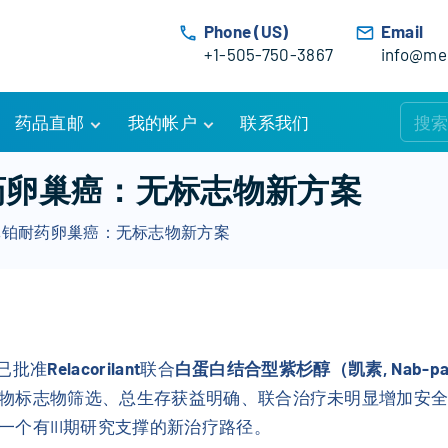
Phone (US)
Email
+1-505-750-3867
info@med
药品直邮
我的帐户
联系我们
购物车
账户详情
批铂耐药卵巢癌：无标志物新方案
订单追踪
我的订单
ant获批铂耐药卵巢癌：无标志物新方案
优惠活动
常见问题
服务条款
已批准
Relacorilant
联合
白蛋白结合型紫杉醇（凯素, Nab-pacl
物标志物筛选、总生存获益明确、联合治疗未明显增加安
个有III期研究支撑的新治疗路径。