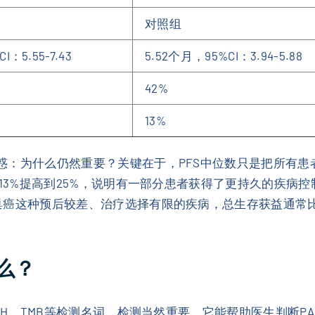
对照组
I：5.55-7.43
5.52个月，95%CI：3.94-5.88
42%
13%
会疑惑：为什么仍然重要？关键在于，PFS中位数只是把所有
S率从13%提高到25%，说明有一部分患者获得了更持久的疾
药卵巢癌这种预后较差、治疗选择有限的疾病，总生存获益通
么？
SI-H、TMB等检测名词。检测当然重要，它能帮助医生判断P