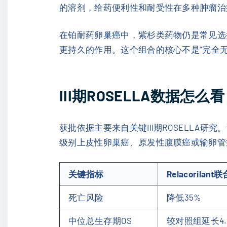
的溶剂，给药便利性和耐受性在多种肿瘤治
在铂耐药卵巢癌中，紫杉类药物仍是常见选择之
更持久的作用。这个组合的核心不是“完全无
III期ROSELLA数据怎么
获批依据主要来自关键III期ROSELLA研
级别上皮性卵巢癌、原发性腹膜癌或输卵管
关键指标
Relacoril
死亡风险
降低35%
中位总生存期OS
较对照组延长4.