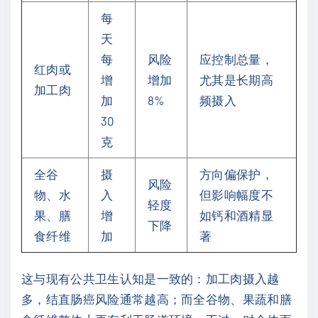
每
天
每
风险
应控制总量，
红肉或
增
增加
尤其是长期高
加工肉
加
8%
频摄入
30
克
全谷
摄
方向偏保护，
风险
物、水
入
但影响幅度不
轻度
果、膳
增
如钙和酒精显
下降
食纤维
加
著
这与现有公共卫生认知是一致的：加工肉摄入越
多，结直肠癌风险通常越高；而全谷物、果蔬和膳