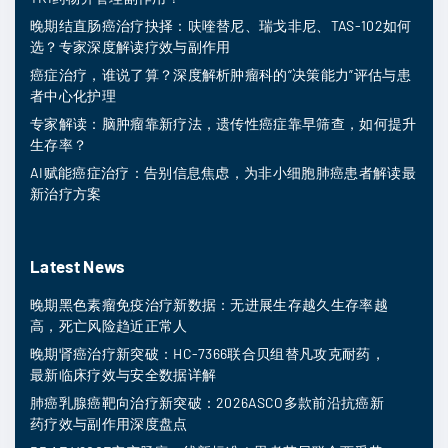
晚期结直肠癌治疗抉择：呋喹替尼、瑞戈非尼、TAS-102如何
选？专家深度解读疗效与副作用
癌症治疗，谁说了算？深度解析肿瘤科的“决策能力”评估与患
者中心化护理
专家解读：脑肿瘤靠新疗法，遗传性癌症靠早筛查，如何提升
生存率？
AI赋能癌症治疗：告别信息焦虑，为非小细胞肺癌患者解读最
新治疗方案
Latest News
晚期黑色素瘤免疫治疗新数据：无进展生存越久生存率越
高，死亡风险趋近正常人
晚期肾癌治疗新突破：HC-7366联合贝组替凡攻克耐药，
最新临床疗效与安全数据详解
肺癌乳腺癌靶向治疗新突破：2026ASCO多款前沿抗癌新
药疗效与副作用深度盘点