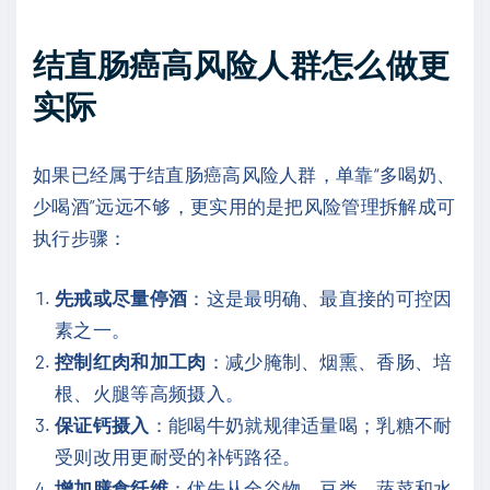
结直肠癌高风险人群怎么做更
实际
如果已经属于结直肠癌高风险人群，单靠“多喝奶、
少喝酒”远远不够，更实用的是把风险管理拆解成可
执行步骤：
先戒或尽量停酒
：这是最明确、最直接的可控因
素之一。
控制红肉和加工肉
：减少腌制、烟熏、香肠、培
根、火腿等高频摄入。
保证钙摄入
：能喝牛奶就规律适量喝；乳糖不耐
受则改用更耐受的补钙路径。
增加膳食纤维
：优先从全谷物、豆类、蔬菜和水