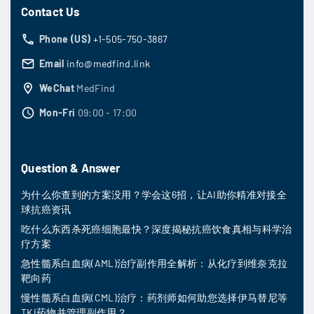
Contact Us
Phone (US)
+1-505-750-3867
Email
info@medfind.link
WeChat
MedFind
Mon-Fri
09:00 - 17:00
Question & Answer
为什么你查到的方案没用？学会这6招，让AI助你精准对接全
球抗癌资讯
吃什么东西杀死癌细胞最快？深度揭秘抗癌饮食真相与科学治
疗方案
急性髓系白血病(AML)治疗副作用全解析：从化疗到维奈克拉
靶向药
慢性髓系白血病(CML)治疗：药剂师如何助您选择伊马替尼等
TKI药物并管理副作用？