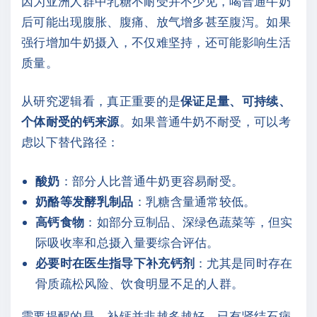
因为亚洲人群中乳糖不耐受并不少见，喝普通牛奶
后可能出现腹胀、腹痛、放气增多甚至腹泻。如果
强行增加牛奶摄入，不仅难坚持，还可能影响生活
质量。
从研究逻辑看，真正重要的是
保证足量、可持续、
个体耐受的钙来源
。如果普通牛奶不耐受，可以考
虑以下替代路径：
酸奶
：部分人比普通牛奶更容易耐受。
奶酪等发酵乳制品
：乳糖含量通常较低。
高钙食物
：如部分豆制品、深绿色蔬菜等，但实
际吸收率和总摄入量要综合评估。
必要时在医生指导下补充钙剂
：尤其是同时存在
骨质疏松风险、饮食明显不足的人群。
需要提醒的是，补钙并非越多越好。已有肾结石病