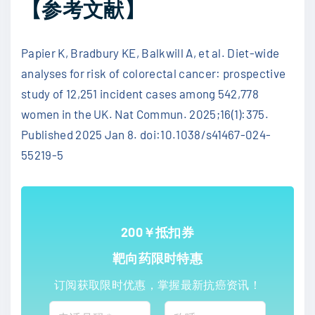
【参考文献】
Papier K, Bradbury KE, Balkwill A, et al. Diet-wide
analyses for risk of colorectal cancer: prospective
study of 12,251 incident cases among 542,778
women in the UK. Nat Commun. 2025;16(1):375.
Published 2025 Jan 8. doi:10.1038/s41467-024-
55219-5
200￥抵扣券
靶向药限时特惠
订阅获取限时优惠，掌握最新抗癌资讯！