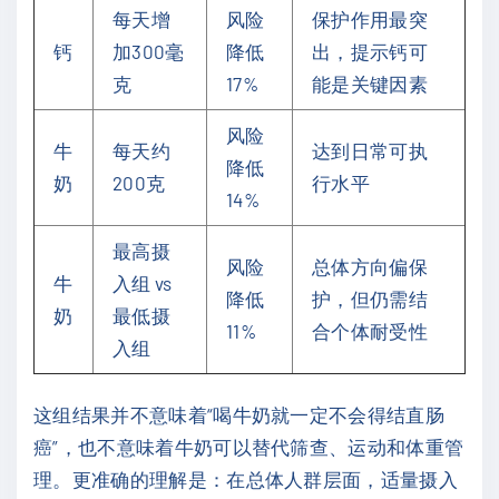
每天增
风险
保护作用最突
钙
加300毫
降低
出，提示钙可
克
17%
能是关键因素
风险
牛
每天约
达到日常可执
降低
奶
200克
行水平
14%
最高摄
风险
总体方向偏保
牛
入组 vs
降低
护，但仍需结
奶
最低摄
11%
合个体耐受性
入组
这组结果并不意味着“喝牛奶就一定不会得结直肠
癌”，也不意味着牛奶可以替代筛查、运动和体重管
理。更准确的理解是：在总体人群层面，适量摄入