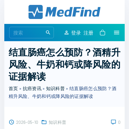
S
k
i
p
S
登录
注册
t
e
o
a
结直肠癌怎么预防？酒精升
c
r
o
风险、牛奶和钙或降风险的
c
n
h
证据解读
t
f
e
o
首页
»
抗癌资讯
»
知识科普
»
结直肠癌怎么预防？酒
n
r
精升风险、牛奶和钙或降风险的证据解读
t
:
2026-05-10
知识科普
0