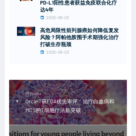
PD-L1阳性患者获益免疫联合化疗
达4年
2026-08-03
高危局限性前列腺癌如何降低复发
风险？阿帕他胺围手术期强化治疗
打破生存瓶颈
2026-08-03
Previous
Orca-T获FDA优先审评：治疗白血病和
MDS的T细胞疗法新突破