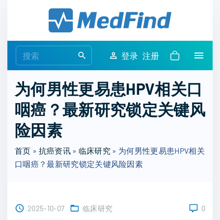
S
k
i
p
S
登录
注册
t
e
o
a
为何男性更易患HPV相关口
c
r
o
咽癌？最新研究锁定关键风
c
n
h
险因素
t
f
e
o
首页
»
抗癌资讯
»
临床研究
»
为何男性更易患HPV相关
n
r
口咽癌？最新研究锁定关键风险因素
t
:
2025-10-07
临床研究
0