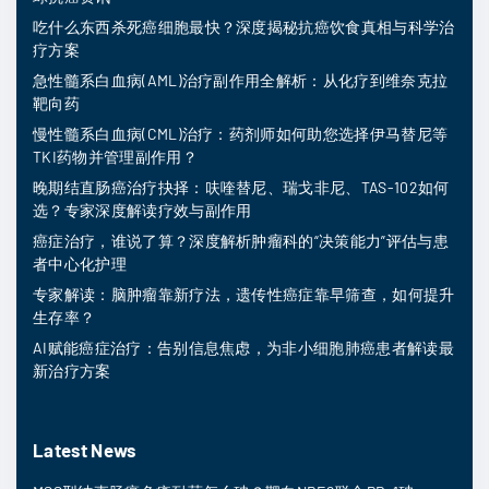
吃什么东西杀死癌细胞最快？深度揭秘抗癌饮食真相与科学治
疗方案
急性髓系白血病(AML)治疗副作用全解析：从化疗到维奈克拉
靶向药
慢性髓系白血病(CML)治疗：药剂师如何助您选择伊马替尼等
TKI药物并管理副作用？
晚期结直肠癌治疗抉择：呋喹替尼、瑞戈非尼、TAS-102如何
选？专家深度解读疗效与副作用
癌症治疗，谁说了算？深度解析肿瘤科的“决策能力”评估与患
者中心化护理
专家解读：脑肿瘤靠新疗法，遗传性癌症靠早筛查，如何提升
生存率？
AI赋能癌症治疗：告别信息焦虑，为非小细胞肺癌患者解读最
新治疗方案
Latest News