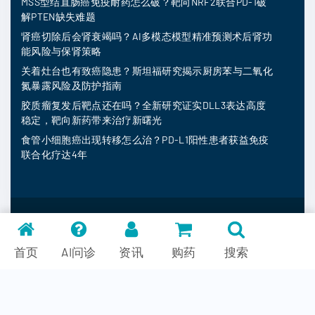
MSS型结直肠癌免疫耐药怎么破？靶向NRF2联合PD-1破
解PTEN缺失难题
肾癌切除后会肾衰竭吗？AI多模态模型精准预测术后肾功
能风险与保肾策略
关着灶台也有致癌隐患？斯坦福研究揭示厨房苯与二氧化
氮暴露风险及防护指南
胶质瘤复发后靶点还在吗？全新研究证实DLL3表达高度
稳定，靶向新药带来治疗新曙光
食管小细胞癌出现转移怎么治？PD-L1阳性患者获益免疫
联合化疗达4年
MedFind ©
2026
常见问题
首页
AI问诊
资讯
购药
搜索