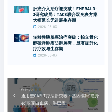
肝癌介入治疗迎突破！EMERALD-
3研究破局：TACE联合双免疫方案
大幅延长无进展生存期
2026-08-03
转移性胰腺癌治疗突破：帕立骨化
醇破译肿瘤防御屏障，显著提升化
疗疗效与生存期
2026-08-03
Previous
通用型CAR-T疗法新突破：基因编辑“隐身
衣”攻克白血病、淋巴瘤