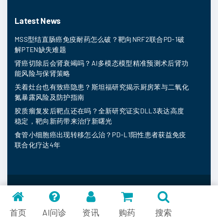
Latest News
MSS型结直肠癌免疫耐药怎么破？靶向NRF2联合PD-1破
解PTEN缺失难题
肾癌切除后会肾衰竭吗？AI多模态模型精准预测术后肾功
能风险与保肾策略
关着灶台也有致癌隐患？斯坦福研究揭示厨房苯与二氧化
氮暴露风险及防护指南
胶质瘤复发后靶点还在吗？全新研究证实DLL3表达高度
稳定，靶向新药带来治疗新曙光
食管小细胞癌出现转移怎么治？PD-L1阳性患者获益免疫
联合化疗达4年
MedFind ©
2026
常见问题
首页
AI问诊
资讯
购药
搜索