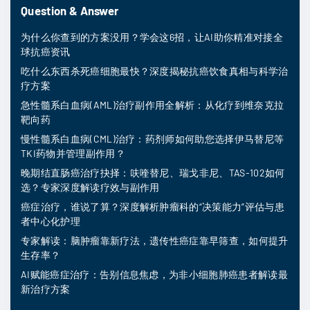
Question & Answer
为什么你查到的方案没用？学会这6招，让AI助你精准对接全
球抗癌资讯
吃什么东西杀死癌细胞最快？深度揭秘抗癌饮食真相与科学治
疗方案
急性髓系白血病(AML)治疗副作用全解析：从化疗到维奈克拉
靶向药
慢性髓系白血病(CML)治疗：药剂师如何助您选择伊马替尼等
TKI药物并管理副作用？
晚期结直肠癌治疗抉择：呋喹替尼、瑞戈非尼、TAS-102如何
选？专家深度解读疗效与副作用
癌症治疗，谁说了算？深度解析肿瘤科的“决策能力”评估与患
者中心化护理
专家解读：脑肿瘤靠新疗法，遗传性癌症靠早筛查，如何提升
生存率？
AI赋能癌症治疗：告别信息焦虑，为非小细胞肺癌患者解读最
新治疗方案