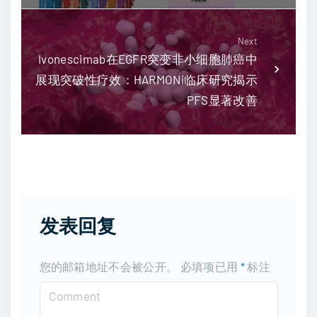
Next
Ivonescimab在EGFR突变非小细胞肺癌中
展现突破性疗效：HARMONi临床研究揭示
PFS显著改善
发表回复
您的邮箱地址不会被公开。
必填项已用
*
标注
C
o