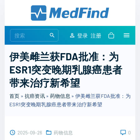
S
k
i
p
S
登录
注册
t
e
o
a
伊美雌兰获FDA批准：为
c
r
o
ESR1突变晚期乳腺癌患者
c
n
h
带来治疗新希望
t
f
e
o
首页
»
抗癌资讯
»
药物信息
»
伊美雌兰获FDA批准：为
n
r
ESR1突变晚期乳腺癌患者带来治疗新希望
t
:
2025-09-26
药物信息
0