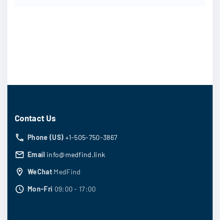
Contact Us
Phone (US)
+1-505-750-3867
Email
info@medfind.link
WeChat
MedFind
Mon-Fri
09:00 - 17:00