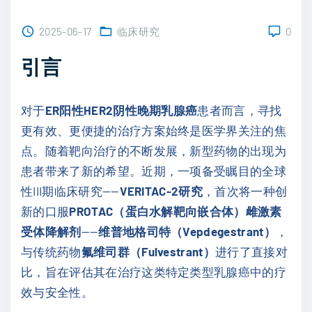
2025-06-17
临床研究
0
引言
对于
ER阳性HER2阴性晚期乳腺癌
患者而言，寻找
更有效、更便捷的治疗方案始终是医学界关注的焦
点。随着靶向治疗的不断发展，新型药物的出现为
患者带来了新的希望。近期，一项备受瞩目的全球
性III期临床研究——
VERITAC-2研究
，首次将一种创
新的口服
PROTAC（蛋白水解靶向嵌合体）雌激素
受体降解剂
——
维普地格司特（Vepdegestrant）
，
与传统药物
氟维司群（Fulvestrant）
进行了直接对
比，旨在评估其在治疗这类特定类型乳腺癌中的疗
效与安全性。