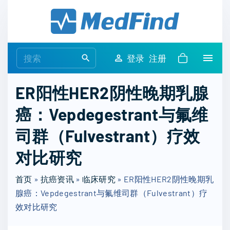
S
k
i
p
S
登录
注册
t
e
o
a
ER阳性HER2阴性晚期乳腺
c
r
o
癌：Vepdegestrant与氟维
c
n
h
司群（Fulvestrant）疗效
t
f
e
o
对比研究
n
r
t
首页
»
抗癌资讯
»
临床研究
:
»
ER阳性HER2阴性晚期乳
腺癌：Vepdegestrant与氟维司群（Fulvestrant）疗
效对比研究