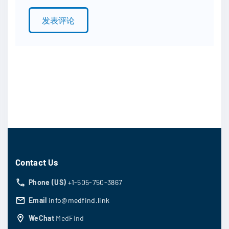
l
*
Contact Us
Phone (US)
+1-505-750-3867
Email
info@medfind.link
WeChat
MedFind