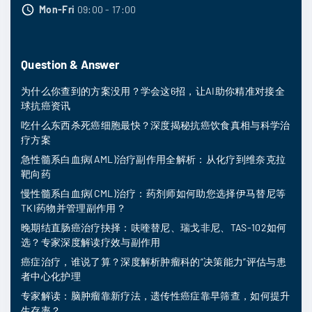
Mon-Fri
09:00 - 17:00
Question & Answer
为什么你查到的方案没用？学会这6招，让AI助你精准对接全
球抗癌资讯
吃什么东西杀死癌细胞最快？深度揭秘抗癌饮食真相与科学治
疗方案
急性髓系白血病(AML)治疗副作用全解析：从化疗到维奈克拉
靶向药
慢性髓系白血病(CML)治疗：药剂师如何助您选择伊马替尼等
TKI药物并管理副作用？
晚期结直肠癌治疗抉择：呋喹替尼、瑞戈非尼、TAS-102如何
选？专家深度解读疗效与副作用
癌症治疗，谁说了算？深度解析肿瘤科的“决策能力”评估与患
者中心化护理
专家解读：脑肿瘤靠新疗法，遗传性癌症靠早筛查，如何提升
生存率？