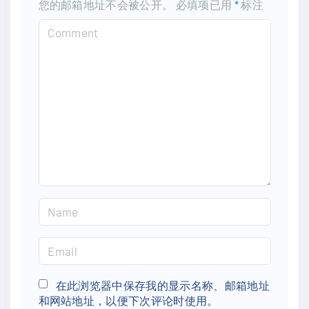
您的邮箱地址不会被公开。
必填项已用
*
标注
C
o
m
m
e
n
t
N
a
m
E
e
m
*
a
在此浏览器中保存我的显示名称、邮箱地址
和网站地址，以便下次评论时使用。
i