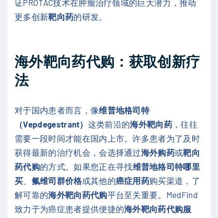
证PROTAC技术在肿瘤治疗领域的巨大潜力，推动
更多创新
靶向药
的研发。
海外靶向药代购：获取创新疗
法
对于国内患者而言，像
维普地格司特
（Vepdegestrant）
这类前沿的
海外靶向药
，往往
需要一段时间才能在国内上市。许多患者为了及时
获得最新的治疗机会，会选择通过
海外购药
或
靶向
药代购
的方式。如果您正在寻找
维普地格司特哪里
买
、
氟维司群价格
或其他的
癌症用药
购买渠道，了
解可靠的
海外靶向药代购
平台至关重要。MedFind
致力于为癌症患者提供便捷的
海外靶向药代购服