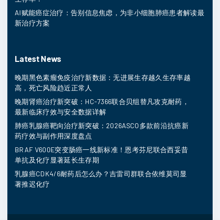
AI赋能癌症治疗：告别信息焦虑，为非小细胞肺癌患者解读最
新治疗方案
Latest News
晚期黑色素瘤免疫治疗新数据：无进展生存越久生存率越
高，死亡风险趋近正常人
晚期肾癌治疗新突破：HC-7366联合贝组替凡攻克耐药，
最新临床疗效与安全数据详解
肺癌乳腺癌靶向治疗新突破：2026ASCO多款前沿抗癌新
药疗效与副作用深度盘点
BRAF V600E突变肠癌一线新标准！恩考芬尼联合西妥昔
单抗及化疗显著延长生存期
乳腺癌CDK4/6耐药后怎么办？吉雷司群联合依维莫司显
著推迟化疗