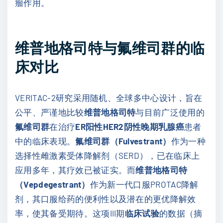
瘤作用。
维普地格司特与氟维司群的临
床对比
VERITAC-2研究采用随机、全球多中心设计，旨在
公平、严谨地比较
维普地格司特
与目前广泛使用的
氟维司群
在治疗
ER阳性HER2阴性晚期乳腺癌
患者
中的临床表现。
氟维司群（Fulvestrant）
作为一种
选择性雌激素受体降解剂（SERD），已在临床上
应用多年，其疗效已被证实。而
维普地格司特
（Vepdegestrant）
作为新一代口服PROTAC降解
剂，其口服给药的便利性以及潜在的更优降解效
率，使其备受期待。这项III期
临床试验
的数据（摘