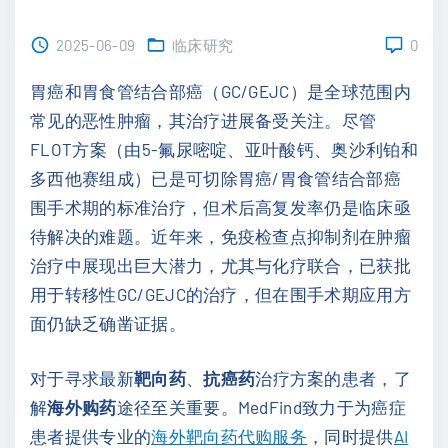
2025-06-09
临床研究
0
胃癌和胃食管结合部癌（GC/GEJC）是全球范围内
常见的恶性肿瘤，其治疗进展备受关注。尽管
FLOT方案（由5-氟尿嘧啶、亚叶酸钙、奥沙利铂和
多西他赛组成）已是可切除胃癌/胃食管结合部癌
围手术期的标准治疗，但术后高复发率仍是临床亟
待解决的难题。近年来，免疫检查点抑制剂在肿瘤
治疗中展现出巨大潜力，尤其与化疗联合，已获批
用于转移性GC/GEJC的治疗，但在围手术期应用方
面仍缺乏确凿证据。
对于寻求最新
靶向药
、
抗癌药
治疗方案的患者，了
解
海外购药
途径至关重要。MedFind致力于为癌症
患者提供专业的
海外靶向药代购服务
，同时提供
AI