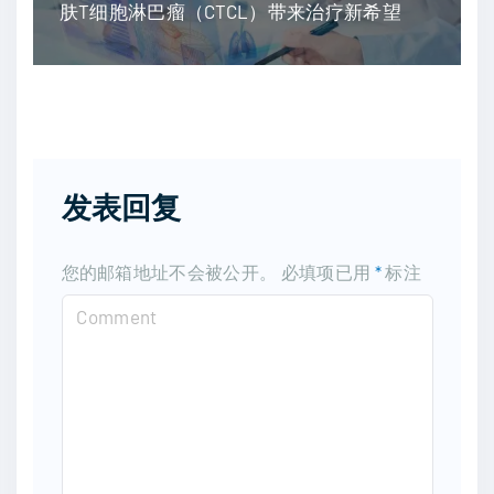
肤T细胞淋巴瘤（CTCL）带来治疗新希望
发表回复
您的邮箱地址不会被公开。
必填项已用
*
标注
C
o
m
m
e
n
t