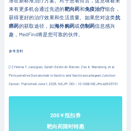
潜在新标准治疗方案。对于患者而言，这意味着未
来有更多机会通过先进的
靶向药
和
免疫治疗
组合，
获得更好的治疗效果和生活质量。如果您对这类
抗
癌药
的获取途径，如
海外购药
或
仿制药
信息感兴
趣，MedFind将是您可靠的伙伴。
参考资料
[1] Yelena Y. Janjigian, Salah-Eddin Al-Batran, Zev A. Wainberg, et al.
Perioperative Durvalumab in Gastric and Gastroesophageal Junction
Cancer. Published June 1, 2025. NEJM. DOI
：
10.1056/NEJMoa2503701
200￥抵扣券
靶向药限时特惠