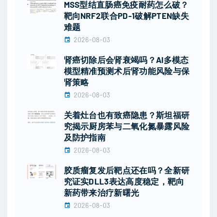
MSS型结直肠癌免疫耐药怎么破？
靶向NRF2联合PD-1破解PTEN缺失
难题
2026-08-03
肾癌切除后会肾衰竭吗？AI多模态
模型精准预测术后肾功能风险与保
肾策略
2026-08-03
关着灶台也有致癌隐患？斯坦福研
究揭示厨房苯与二氧化氮暴露风险
及防护指南
2026-08-03
胶质瘤复发后靶点还在吗？全新研
究证实DLL3表达高度稳定，靶向
新药带来治疗新曙光
2026-08-03