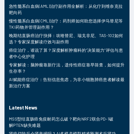
急性髓系白血病(AML)治疗副作用全解析：从化疗到维奈克拉
靶向药
慢性髓系白血病(CML)治疗：药剂师如何助您选择伊马替尼等
TKI药物并管理副作用？
晚期结直肠癌治疗抉择：呋喹替尼、瑞戈非尼、TAS-102如何
选？专家深度解读疗效与副作用
癌症治疗，谁说了算？深度解析肿瘤科的“决策能力”评估与患
者中心化护理
专家解读：脑肿瘤靠新疗法，遗传性癌症靠早筛查，如何提升
生存率？
AI赋能癌症治疗：告别信息焦虑，为非小细胞肺癌患者解读最
新治疗方案
Latest News
MSS型结直肠癌免疫耐药怎么破？靶向NRF2联合PD-1破
解PTEN缺失难题
肾癌切除后会肾衰竭吗？AI多模态模型精准预测术后肾功