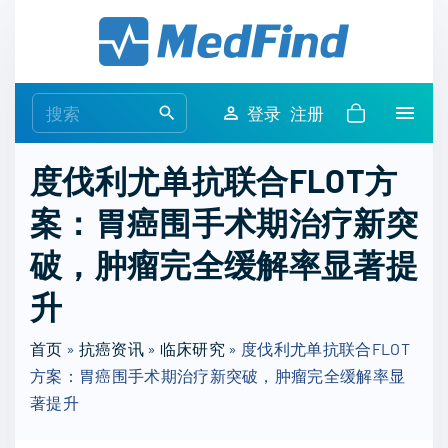
S
k
i
p
S
登录
注册
t
e
o
a
度伐利尤单抗联合FLOT方
c
r
o
案：胃癌围手术期治疗新突
c
n
h
破，肿瘤完全缓解率显著提
t
f
e
o
升
n
r
t
首页
»
抗癌资讯
»
临床研究
:
»
度伐利尤单抗联合FLOT
方案：胃癌围手术期治疗新突破，肿瘤完全缓解率显
著提升