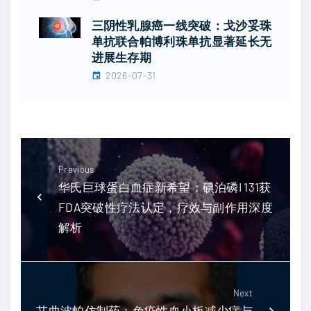
三阴性乳腺癌一线突破：戈沙妥珠
单抗联合帕博利珠单抗显著延长无
进展生存期
2026-07-31
Previous
华氏巨球蛋白血症新希望：碘泊磷I 131获
FDA突破性疗法认定，疗效与副作用深度
解析
Next
艾曲波帕仿制药：免疫性血小板减少症与