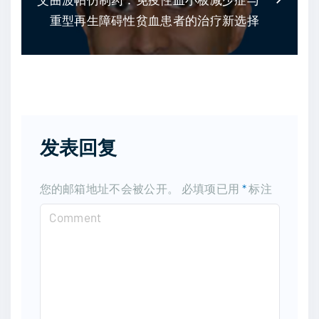
重型再生障碍性贫血患者的治疗新选择
发表回复
您的邮箱地址不会被公开。
必填项已用
*
标注
C
o
m
m
e
n