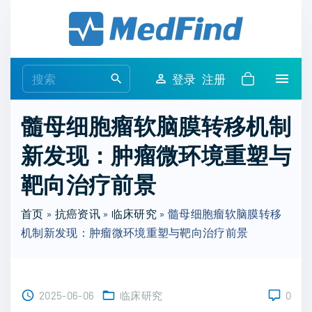
S
k
i
p
S
登录
注册
t
e
o
a
髓母细胞瘤软脑膜转移机制
c
r
o
新发现：肿瘤微环境重塑与
c
n
h
靶向治疗前景
t
f
e
o
首页
»
抗癌资讯
»
临床研究
»
髓母细胞瘤软脑膜转移
n
r
机制新发现：肿瘤微环境重塑与靶向治疗前景
t
:
2025-06-06
临床研究
0