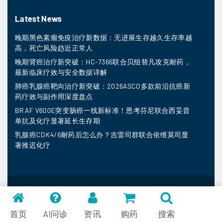
Latest News
晚期黑色素瘤免疫治疗新数据：无进展生存越久生存率越
高，死亡风险趋近正常人
晚期肾癌治疗新突破：HC-7366联合贝组替凡攻克耐药，
最新临床疗效与安全数据详解
肺癌乳腺癌靶向治疗新突破：2026ASCO多款前沿抗癌新
药疗效与副作用深度盘点
BRAF V600E突变肠癌一线新标准！恩考芬尼联合西妥昔
单抗及化疗显著延长生存期
乳腺癌CDK4/6耐药后怎么办？吉雷司群联合依维莫司显
著推迟化疗
MedFind ©
2026
常见问题
首页
AI问诊
资讯
购药
搜索