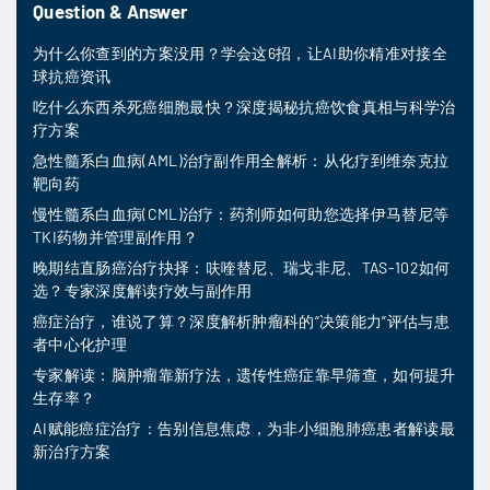
Question & Answer
为什么你查到的方案没用？学会这6招，让AI助你精准对接全
球抗癌资讯
吃什么东西杀死癌细胞最快？深度揭秘抗癌饮食真相与科学治
疗方案
急性髓系白血病(AML)治疗副作用全解析：从化疗到维奈克拉
靶向药
慢性髓系白血病(CML)治疗：药剂师如何助您选择伊马替尼等
TKI药物并管理副作用？
晚期结直肠癌治疗抉择：呋喹替尼、瑞戈非尼、TAS-102如何
选？专家深度解读疗效与副作用
癌症治疗，谁说了算？深度解析肿瘤科的“决策能力”评估与患
者中心化护理
专家解读：脑肿瘤靠新疗法，遗传性癌症靠早筛查，如何提升
生存率？
AI赋能癌症治疗：告别信息焦虑，为非小细胞肺癌患者解读最
新治疗方案