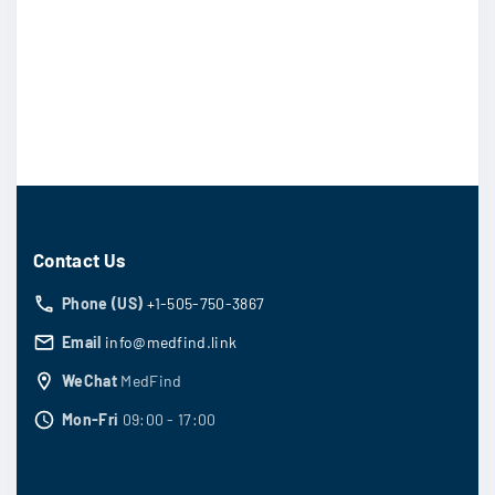
Contact Us
Phone (US)
+1-505-750-3867
Email
info@medfind.link
WeChat
MedFind
Mon-Fri
09:00 - 17:00