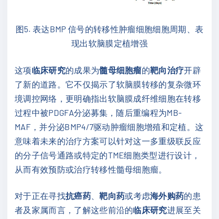
图5. 表达BMP 信号的转移性肿瘤细胞细胞周期、表
现出软脑膜定植增强
这项
临床研究
的成果为
髓母细胞瘤
的
靶向治疗
开辟
了新的道路。它不仅揭示了软脑膜转移的复杂微环
境调控网络，更明确指出软脑膜成纤维细胞在转移
过程中被PDGFA分泌募集，随后重编程为MB-
MAF，并分泌BMP4/7驱动肿瘤细胞增殖和定植。这
意味着未来的治疗方案可以针对这一多重级联反应
的分子信号通路或特定的TME细胞类型进行设计，
从而有效预防或治疗转移性髓母细胞瘤。
对于正在寻找
抗癌药
、
靶向药
或考虑
海外购药
的患
者及家属而言，了解这些前沿的
临床研究
进展至关