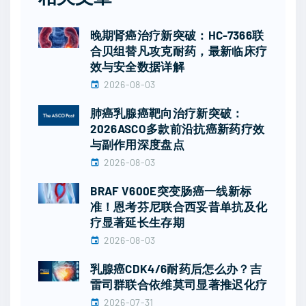
晚期肾癌治疗新突破：HC-7366联
合贝组替凡攻克耐药，最新临床疗
效与安全数据详解
2026-08-03
肺癌乳腺癌靶向治疗新突破：
2026ASCO多款前沿抗癌新药疗效
与副作用深度盘点
2026-08-03
BRAF V600E突变肠癌一线新标
准！恩考芬尼联合西妥昔单抗及化
疗显著延长生存期
2026-08-03
乳腺癌CDK4/6耐药后怎么办？吉
雷司群联合依维莫司显著推迟化疗
2026-07-31