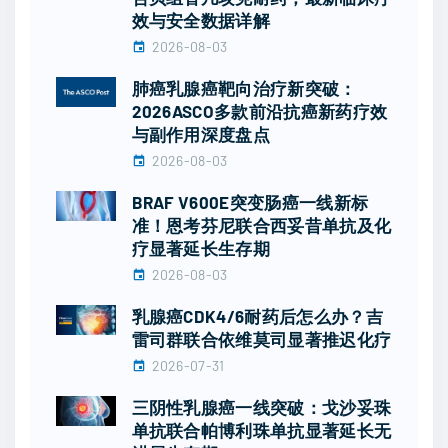
效与安全数据详解
2026-08-03
肺癌乳腺癌靶向治疗新突破：
2026ASCO多款前沿抗癌新药疗效
与副作用深度盘点
2026-08-03
BRAF V600E突变肠癌一线新标
准！恩考芬尼联合西妥昔单抗及化
疗显著延长生存期
2026-08-03
乳腺癌CDK4/6耐药后怎么办？吉
雷司群联合依维莫司显著推迟化疗
2026-07-31
三阴性乳腺癌一线突破：戈沙妥珠
单抗联合帕博利珠单抗显著延长无