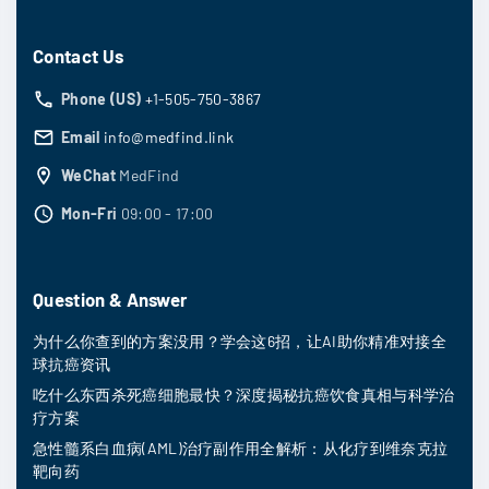
Contact Us
Phone (US)
+1-505-750-3867
Email
info@medfind.link
WeChat
MedFind
Mon-Fri
09:00 - 17:00
Question & Answer
为什么你查到的方案没用？学会这6招，让AI助你精准对接全
球抗癌资讯
吃什么东西杀死癌细胞最快？深度揭秘抗癌饮食真相与科学治
疗方案
急性髓系白血病(AML)治疗副作用全解析：从化疗到维奈克拉
靶向药