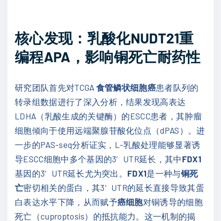
核心发现：乳酸化
NUDT21
重
编程
APA
，影响铜死亡耐药性
研究团队首先对TCGA
食管鳞状细胞癌
患者队列的
转录组数据进行了深入分析，结果发现高表达
LDHA（乳酸生成的关键酶）的ESCC患者，其肿瘤
细胞倾向于使用远端聚腺苷酸化位点（dPAS）。进
一步的PAS-seq分析证实，L-乳酸处理能够显著诱
导ESCC细胞中多个基因的3′ UTR延长，其中
FDX1
基因的3′ UTR延长尤为突出。
FDX1
是一种与
铜死
亡
密切相关的蛋白，其3′ UTR的延长直接导致其蛋
白表达水平下降，从而赋予
癌细胞
对铜诱导的细胞
死亡（cuproptosis）的抵抗能力。这一机制的揭