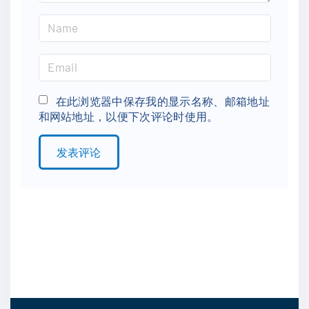
N
a
m
E
e
m
*
a
在此浏览器中保存我的显示名称、邮箱地址
和网站地址，以便下次评论时使用。
i
l
*