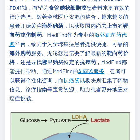
FDX1
轴，有望为
食管鳞状细胞癌
患者带来更有效的
治疗选择。随着全球医疗资源的整合，越来越多的
患者开始关注
海外购药
，以获取国内尚未上市的
靶
向药
或
仿制药
。MedFind作为专业的
海外靶向药代
购
平台，致力于为全球癌症患者提供便捷、可靠的
海外购药
服务。无论您是需要了解最新的
靶向药价
格
，还是寻找
哪里购买
特定的
抗癌药
，MedFind都
能提供帮助。通过MedFind的
AI问诊服务
，患者可
以获得个性化咨询，而
抗癌资讯
板块则汇集了药物
信息、诊疗指南等宝贵资源，助力患者更好地应对
癌症挑战。