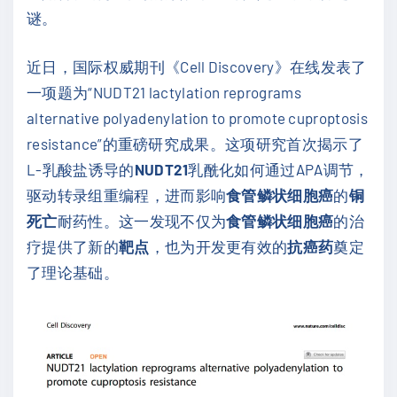
谜。
近日，国际权威期刊《Cell Discovery》在线发表了
一项题为“NUDT21 lactylation reprograms
alternative polyadenylation to promote cuproptosis
resistance”的重磅研究成果。这项研究首次揭示了
L-乳酸盐诱导的
NUDT21
乳酰化如何通过APA调节，
驱动转录组重编程，进而影响
食管鳞状细胞癌
的
铜
死亡
耐药性。这一发现不仅为
食管鳞状细胞癌
的治
疗提供了新的
靶点
，也为开发更有效的
抗癌药
奠定
了理论基础。