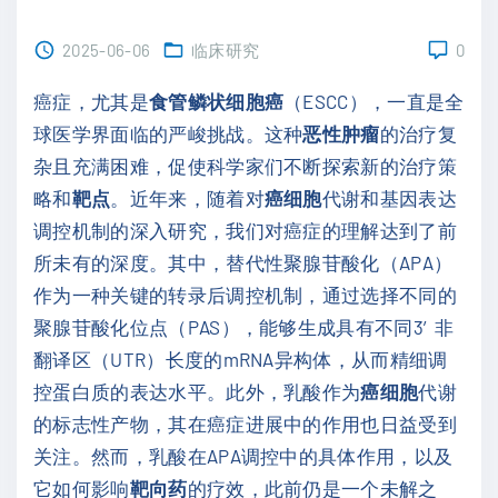
2025-06-06
临床研究
0
癌症，尤其是
食管鳞状细胞癌
（ESCC），一直是全
球医学界面临的严峻挑战。这种
恶性肿瘤
的治疗复
杂且充满困难，促使科学家们不断探索新的治疗策
略和
靶点
。近年来，随着对
癌细胞
代谢和基因表达
调控机制的深入研究，我们对癌症的理解达到了前
所未有的深度。其中，替代性聚腺苷酸化（APA）
作为一种关键的转录后调控机制，通过选择不同的
聚腺苷酸化位点（PAS），能够生成具有不同3′非
翻译区（UTR）长度的mRNA异构体，从而精细调
控蛋白质的表达水平。此外，乳酸作为
癌细胞
代谢
的标志性产物，其在癌症进展中的作用也日益受到
关注。然而，乳酸在APA调控中的具体作用，以及
它如何影响
靶向药
的疗效，此前仍是一个未解之