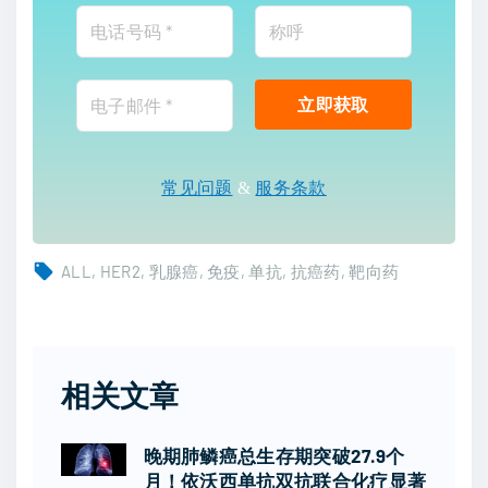
常见问题
&
服务条款
ALL
HER2
乳腺癌
免疫
单抗
抗癌药
靶向药
相关文章
晚期肺鳞癌总生存期突破27.9个
月！依沃西单抗双抗联合化疗显著