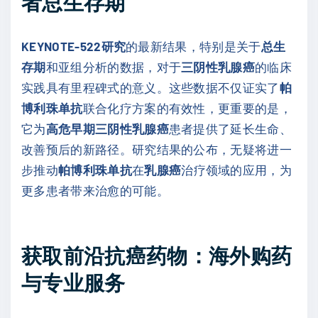
者总生存期
KEYNOTE-522研究
的最新结果，特别是关于
总生
存期
和亚组分析的数据，对于
三阴性乳腺癌
的临床
实践具有里程碑式的意义。这些数据不仅证实了
帕
博利珠单抗
联合化疗方案的有效性，更重要的是，
它为
高危早期三阴性乳腺癌
患者提供了延长生命、
改善预后的新路径。研究结果的公布，无疑将进一
步推动
帕博利珠单抗
在
乳腺癌
治疗领域的应用，为
更多患者带来治愈的可能。
获取前沿抗癌药物：海外购药
与专业服务