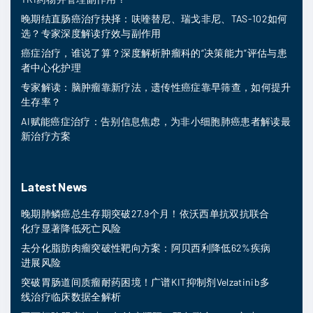
晚期结直肠癌治疗抉择：呋喹替尼、瑞戈非尼、TAS-102如何
选？专家深度解读疗效与副作用
癌症治疗，谁说了算？深度解析肿瘤科的“决策能力”评估与患
者中心化护理
专家解读：脑肿瘤靠新疗法，遗传性癌症靠早筛查，如何提升
生存率？
AI赋能癌症治疗：告别信息焦虑，为非小细胞肺癌患者解读最
新治疗方案
Latest News
晚期肺鳞癌总生存期突破27.9个月！依沃西单抗双抗联合
化疗显著降低死亡风险
去分化脂肪肉瘤突破性靶向方案：阿贝西利降低62%疾病
进展风险
突破胃肠道间质瘤耐药困境！广谱KIT抑制剂Velzatinib多
线治疗临床数据全解析