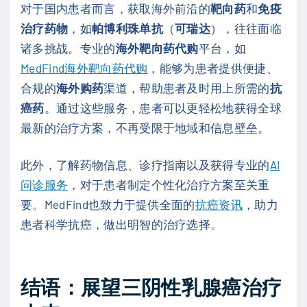
对于国内患者而言，获取海外前沿的
靶向药
和
免疫
治疗药物
，如
帕博利珠单抗
（
可瑞达
），往往面临
诸多挑战。专业的
海外靶向药代购
平台，如
MedFind海外靶向药代购
，能够为患者提供便捷、
合规的
海外购药
渠道，帮助患者及时用上所需的
抗
癌药
。通过这些服务，患者可以更轻松地获得全球
最新的治疗方案，不再受限于地域和信息壁垒。
此外，了解药物信息、诊疗指南以及获得专业的
AI
问诊服务
，对于患者制定个性化治疗方案至关重
要。MedFind也致力于提供全面的
抗癌资讯
，助力
患者科学抗癌，做出明智的治疗选择。
结语：展望三阴性乳腺癌治疗