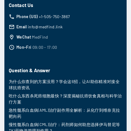
Contact Us
Phone (US)
+1-505-750-3867
Email
info@medfind.link
WeChat
MedFind
Mon-Fri
09:00 - 17:00
Question & Answer
为什么你查到的方案没用？学会这6招，让AI助你精准对接全
球抗癌资讯
吃什么东西杀死癌细胞最快？深度揭秘抗癌饮食真相与科学治
疗方案
急性髓系白血病(AML)治疗副作用全解析：从化疗到维奈克拉
靶向药
慢性髓系白血病(CML)治疗：药剂师如何助您选择伊马替尼等
TKI药物并管理副作用？