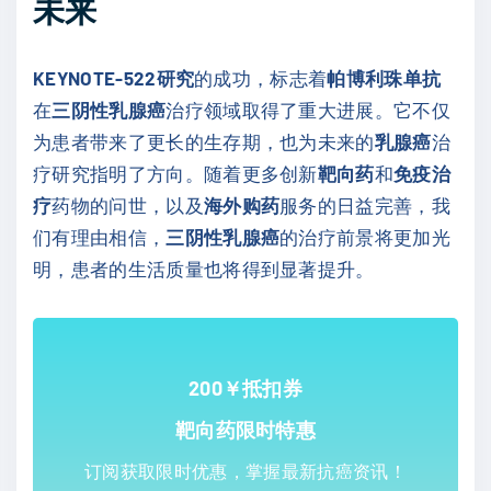
未来
KEYNOTE-522研究
的成功，标志着
帕博利珠单抗
在
三阴性乳腺癌
治疗领域取得了重大进展。它不仅
为患者带来了更长的生存期，也为未来的
乳腺癌
治
疗研究指明了方向。随着更多创新
靶向药
和
免疫治
疗
药物的问世，以及
海外购药
服务的日益完善，我
们有理由相信，
三阴性乳腺癌
的治疗前景将更加光
明，患者的生活质量也将得到显著提升。
200￥抵扣券
靶向药限时特惠
订阅获取限时优惠，掌握最新抗癌资讯！