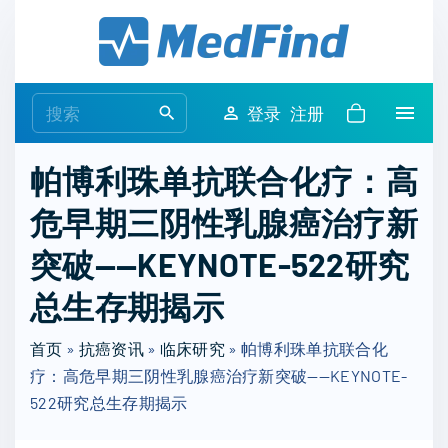
S
k
i
p
S
登录
注册
t
e
o
a
帕博利珠单抗联合化疗：高
c
r
o
危早期三阴性乳腺癌治疗新
c
n
h
突破——KEYNOTE-522研究
t
f
e
o
总生存期揭示
n
r
t
首页
»
抗癌资讯
»
临床研究
:
»
帕博利珠单抗联合化
疗：高危早期三阴性乳腺癌治疗新突破——KEYNOTE-
522研究总生存期揭示