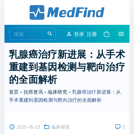
S
k
i
p
S
登录
注册
t
e
o
a
乳腺癌治疗新进展：从手术
c
r
o
重建到基因检测与靶向治疗
c
n
h
的全面解析
t
f
e
o
首页
»
抗癌资讯
»
临床研究
»
乳腺癌治疗新进展：从
n
r
手术重建到基因检测与靶向治疗的全面解析
t
:
2025-05-23
临床研究
0