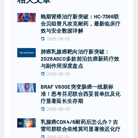
晚期肾癌治疗新突破：HC-7366联
合贝组替凡攻克耐药，最新临床疗
效与安全数据详解
2026-08-03
肺癌乳腺癌靶向治疗新突破：
2026ASCO多款前沿抗癌新药疗效
与副作用深度盘点
2026-08-03
BRAF V600E突变肠癌一线新标
准！恩考芬尼联合西妥昔单抗及化
疗显著延长生存期
2026-08-03
乳腺癌CDK4/6耐药后怎么办？吉
雷司群联合依维莫司显著推迟化疗
2026-07-31