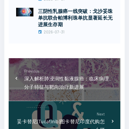
三阴性乳腺癌一线突破：戈沙妥珠
单抗联合帕博利珠单抗显著延长无
进展生存期
2026-07-31
Previous
深入解析肺浸润性黏液腺癌：临床病理、
分子特征与靶向治疗新进展
Next
妥卡替尼(Tucatinib)图卡替尼印度代购怎