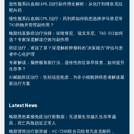
急性髓系白血病(AML)治疗副作用全解析：从化疗到维奈克拉
靶向药
慢性髓系白血病(CML)治疗：药剂师如何助您选择伊马替尼等
TKI药物并管理副作用？
晚期结直肠癌治疗抉择：呋喹替尼、瑞戈非尼、TAS-102如何
选？专家深度解读疗效与副作用
癌症治疗，谁说了算？深度解析肿瘤科的“决策能力”评估与患
者中心化护理
专家解读：脑肿瘤靠新疗法，遗传性癌症靠早筛查，如何提升
生存率？
AI赋能癌症治疗：告别信息焦虑，为非小细胞肺癌患者解读最
新治疗方案
Latest News
晚期黑色素瘤免疫治疗新数据：无进展生存越久生存率越
高，死亡风险趋近正常人
晚期肾癌治疗新突破：HC-7366联合贝组替凡攻克耐药，