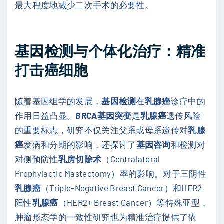
最大程度地减少二次手术的必要性。
基因检测与个体化治疗：精准
打击癌细胞
随着基因组学的发展，
基因检测
在
乳腺癌
诊疗中的
作用日益凸显。
BRCA基因突变
是
乳腺癌
遗传风险
的重要标志，研究不仅关注父系或母系遗传对
乳腺
癌
发病和分期的影响，还探讨了
基因咨询
和检测对
对侧预防性
乳房切除术
（Contralateral
Prophylactic Mastectomy）率的影响。对于三阴性
乳腺癌
（Triple-Negative Breast Cancer）和HER2
阳性
乳腺癌
（HER2+ Breast Cancer）等特殊亚型，
肿瘤形态学的一致性研究也为精准治疗提供了依