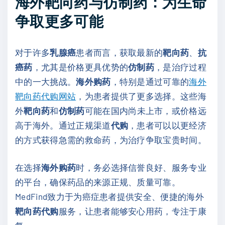
海外靶向药与仿制药：为生命
争取更多可能
对于许多
乳腺癌
患者而言，获取最新的
靶向药
、
抗
癌药
，尤其是价格更具优势的
仿制药
，是治疗过程
中的一大挑战。
海外购药
，特别是通过可靠的
海外
靶向药代购网站
，为患者提供了更多选择。这些海
外
靶向药
和
仿制药
可能在国内尚未上市，或价格远
高于海外。通过正规渠道
代购
，患者可以以更经济
的方式获得急需的救命药，为治疗争取宝贵时间。
在选择
海外购药
时，务必选择信誉良好、服务专业
的平台，确保药品的来源正规、质量可靠。
MedFind致力于为癌症患者提供安全、便捷的海外
靶向药代购
服务，让患者能够安心用药，专注于康