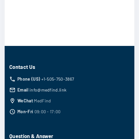
Contact Us
Phone (US)
+1-505-750-3867
Email
info@medfind.link
WeChat
MedFind
Mon-Fri
09:00 - 17:00
Question & Answer