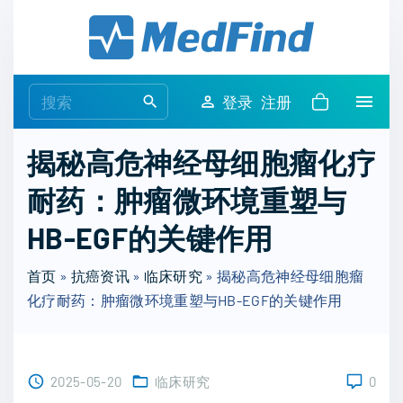
S
k
i
p
S
登录
注册
t
e
o
a
揭秘高危神经母细胞瘤化疗
c
r
o
耐药：肿瘤微环境重塑与
c
n
h
HB-EGF的关键作用
t
f
e
o
首页
»
抗癌资讯
»
临床研究
»
揭秘高危神经母细胞瘤
n
r
化疗耐药：肿瘤微环境重塑与HB-EGF的关键作用
t
:
2025-05-20
临床研究
0