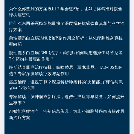
为什么你查到的方案没用？学会这6招，让AI助你精准对接全
球抗癌资讯
吃什么东西杀死癌细胞最快？深度揭秘抗癌饮食真相与科学治
疗方案
急性髓系白血病(AML)治疗副作用全解析：从化疗到维奈克拉
靶向药
慢性髓系白血病(CML)治疗：药剂师如何助您选择伊马替尼等
TKI药物并管理副作用？
晚期结直肠癌治疗抉择：呋喹替尼、瑞戈非尼、TAS-102如何
选？专家深度解读疗效与副作用
癌症治疗，谁说了算？深度解析肿瘤科的“决策能力”评估与患
者中心化护理
专家解读：脑肿瘤靠新疗法，遗传性癌症靠早筛查，如何提升
生存率？
AI赋能癌症治疗：告别信息焦虑，为非小细胞肺癌患者解读最
新治疗方案