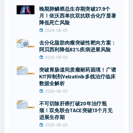
晚期肺鳞癌总生存期突破27.9个
月！依沃西单抗双抗联合化疗显著
降低死亡风险
2026-08-03
去分化脂肪肉瘤突破性靶向方案：
阿贝西利降低62%疾病进展风险
2026-08-03
突破胃肠道间质瘤耐药困境！广谱
KIT抑制剂Velzatinib多线治疗临床
数据全解析
2026-08-03
不可切除肝癌打破20年治疗瓶
颈！双免联合TACE突破13个月无
进展生存期
2026-08-03