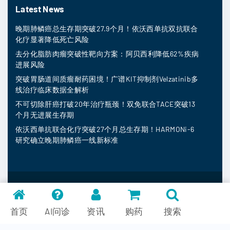
Latest News
晚期肺鳞癌总生存期突破27.9个月！依沃西单抗双抗联合
化疗显著降低死亡风险
去分化脂肪肉瘤突破性靶向方案：阿贝西利降低62%疾病
进展风险
突破胃肠道间质瘤耐药困境！广谱KIT抑制剂Velzatinib多
线治疗临床数据全解析
不可切除肝癌打破20年治疗瓶颈！双免联合TACE突破13
个月无进展生存期
依沃西单抗联合化疗突破27个月总生存期！HARMONi-6
研究确立晚期肺鳞癌一线新标准
MedFind ©
2026
常见问题
首页
AI问诊
资讯
购药
搜索