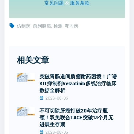
常见问题
&
服务条款
仿制药
前列腺癌
检测
靶向药
相关文章
突破胃肠道间质瘤耐药困境！广谱
KIT抑制剂Velzatinib多线治疗临床
数据全解析
2026-08-03
不可切除肝癌打破20年治疗瓶
颈！双免联合TACE突破13个月无
进展生存期
2026-08-03