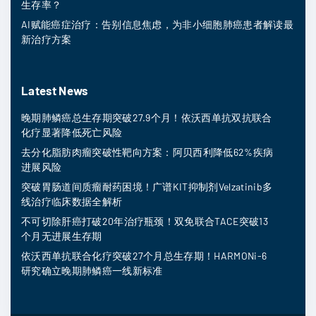
生存率？
AI赋能癌症治疗：告别信息焦虑，为非小细胞肺癌患者解读最
新治疗方案
Latest News
晚期肺鳞癌总生存期突破27.9个月！依沃西单抗双抗联合
化疗显著降低死亡风险
去分化脂肪肉瘤突破性靶向方案：阿贝西利降低62%疾病
进展风险
突破胃肠道间质瘤耐药困境！广谱KIT抑制剂Velzatinib多
线治疗临床数据全解析
不可切除肝癌打破20年治疗瓶颈！双免联合TACE突破13
个月无进展生存期
依沃西单抗联合化疗突破27个月总生存期！HARMONi-6
研究确立晚期肺鳞癌一线新标准