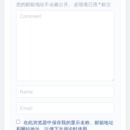
您的邮箱地址不会被公开。
必填项已用
*
标注
C
o
m
m
e
n
t
N
a
m
E
e
m
*
a
在此浏览器中保存我的显示名称、邮箱地址
和网站地址，以便下次评论时使用。
i