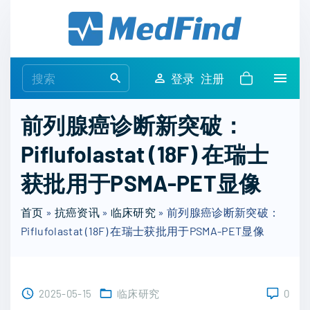
S
k
i
p
S
登录
注册
t
e
o
a
前列腺癌诊断新突破：
c
r
o
Piflufolastat (18F) 在瑞士
c
n
h
获批用于PSMA-PET显像
t
f
e
o
首页
»
抗癌资讯
»
临床研究
»
前列腺癌诊断新突破：
n
r
Piflufolastat (18F) 在瑞士获批用于PSMA-PET显像
t
:
2025-05-15
临床研究
0