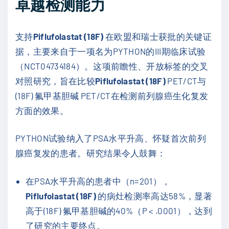
卓越检测能力
支持
Piflufolastat (18F)
在欧盟和瑞士获批的关键证
据，主要来自于一项名为PYTHON的III期临床试验
（NCT04734184）。这项前瞻性、开放标签的交叉
对照研究，旨在比较
Piflufolastat (18F)
PET/CT与
(18F) 氟甲基胆碱 PET/CT在检测前列腺癌生化复发
方面的效果。
PYTHON试验纳入了PSA水平升高、怀疑首次前列
腺癌复发的患者。研究结果令人鼓舞：
在PSA水平升高的患者中（n=201），
Piflufolastat (18F)
的病灶检测率高达58%，显著
高于(18F) 氟甲基胆碱的40%（P < .0001），达到
了研究的主要终点。