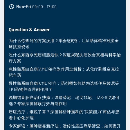
Mon-Fri
09:00 - 17:00
Question & Answer
为什么你查到的方案没用？学会这6招，让AI助你精准对接全
球抗癌资讯
吃什么东西杀死癌细胞最快？深度揭秘抗癌饮食真相与科学治
疗方案
急性髓系白血病(AML)治疗副作用全解析：从化疗到维奈克拉
靶向药
慢性髓系白血病(CML)治疗：药剂师如何助您选择伊马替尼等
TKI药物并管理副作用？
晚期结直肠癌治疗抉择：呋喹替尼、瑞戈非尼、TAS-102如何
选？专家深度解读疗效与副作用
癌症治疗，谁说了算？深度解析肿瘤科的“决策能力”评估与患
者中心化护理
专家解读：脑肿瘤靠新疗法，遗传性癌症靠早筛查，如何提升