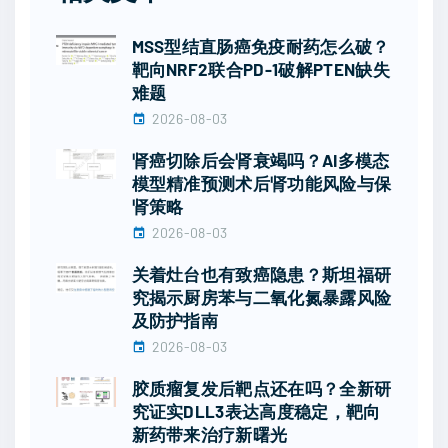
MSS型结直肠癌免疫耐药怎么破？
靶向NRF2联合PD-1破解PTEN缺失
难题
2026-08-03
肾癌切除后会肾衰竭吗？AI多模态
模型精准预测术后肾功能风险与保
肾策略
2026-08-03
关着灶台也有致癌隐患？斯坦福研
究揭示厨房苯与二氧化氮暴露风险
及防护指南
2026-08-03
胶质瘤复发后靶点还在吗？全新研
究证实DLL3表达高度稳定，靶向
新药带来治疗新曙光