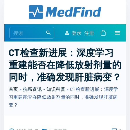
S
k
i
p
S
登录
注册
t
e
o
a
CT检查新进展：深度学习
c
r
o
重建能否在降低放射剂量的
c
n
h
同时，准确发现肝脏病变？
t
f
e
o
首页
»
抗癌资讯
»
知识科普
»
CT检查新进展：深度学
n
r
习重建能否在降低放射剂量的同时，准确发现肝脏病
t
:
变？