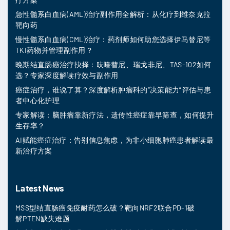
急性髓系白血病(AML)治疗副作用全解析：从化疗到维奈克拉
靶向药
慢性髓系白血病(CML)治疗：药剂师如何助您选择伊马替尼等
TKI药物并管理副作用？
晚期结直肠癌治疗抉择：呋喹替尼、瑞戈非尼、TAS-102如何
选？专家深度解读疗效与副作用
癌症治疗，谁说了算？深度解析肿瘤科的“决策能力”评估与患
者中心化护理
专家解读：脑肿瘤靠新疗法，遗传性癌症靠早筛查，如何提升
生存率？
AI赋能癌症治疗：告别信息焦虑，为非小细胞肺癌患者解读最
新治疗方案
Latest News
MSS型结直肠癌免疫耐药怎么破？靶向NRF2联合PD-1破
解PTEN缺失难题