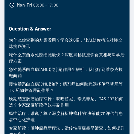
Mon-Fri
09:00 - 17:00
Question & Answer
为什么你查到的方案没用？学会这6招，让AI助你精准对接全
球抗癌资讯
吃什么东西杀死癌细胞最快？深度揭秘抗癌饮食真相与科学治
疗方案
急性髓系白血病(AML)治疗副作用全解析：从化疗到维奈克拉
靶向药
慢性髓系白血病(CML)治疗：药剂师如何助您选择伊马替尼等
TKI药物并管理副作用？
晚期结直肠癌治疗抉择：呋喹替尼、瑞戈非尼、TAS-102如何
选？专家深度解读疗效与副作用
癌症治疗，谁说了算？深度解析肿瘤科的“决策能力”评估与患
者中心化护理
专家解读：脑肿瘤靠新疗法，遗传性癌症靠早筛查，如何提升