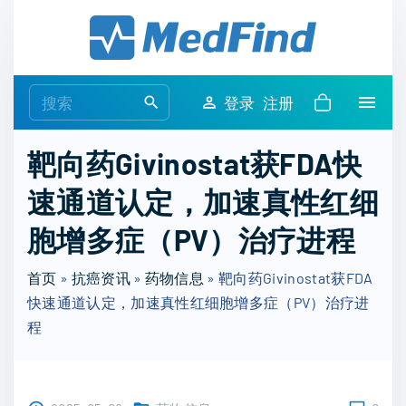
S
k
i
p
S
登录
注册
t
e
o
a
靶向药Givinostat获FDA快
c
r
o
速通道认定，加速真性红细
c
n
h
胞增多症（PV）治疗进程
t
f
e
o
首页
»
抗癌资讯
»
药物信息
»
靶向药Givinostat获FDA
n
r
快速通道认定，加速真性红细胞增多症（PV）治疗进
t
:
程