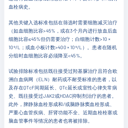
血栓病史。
其他关键入选标准包括在筛选时需要细胞减灭治疗
（如血细胞比容>45%，或在3个月内进行放血后血
细胞比容≤45%但仍需要治疗；白细胞计数>10 ×
10⁹/L；或血小板计数>400 × 10⁹/L）。患者在随机
分组时血细胞比容必须降至<45%。
试验排除标准包括既往接受过羟基脲治疗且符合欧
洲白血病网（ELN）耐药或不耐受标准的患者，以
及存在QTcF间期延长、QTc延长或室性心律失常病
史、既往接受过JAK2或HDAC抑制剂治疗的患者。
此外，脾静脉血栓形成和/或脑静脉窦血栓形成、
严重心血管疾病、肝肾功能不全、近期血栓栓塞或
脑血管事件等情况的患者也将被排除。