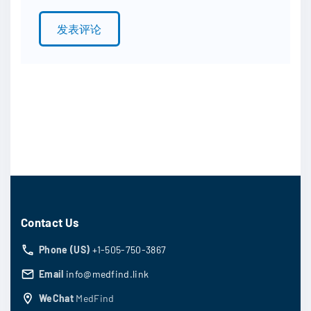
l
*
Contact Us
Phone (US)
+1-505-750-3867
Email
info@medfind.link
WeChat
MedFind