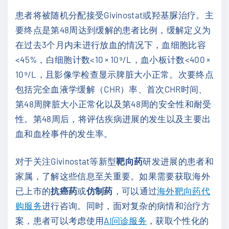
患者将被随机分配接受Givinostat或羟基脲治疗。主
要终点是第48周达到缓解的患者比例，缓解定义为
在过去3个月内未进行放血的情况下，血细胞比容
<45%，白细胞计数<10 × 10⁹/L，血小板计数<400 ×
10⁹/L，且影像学检查显示脾脏大小正常。次要终点
包括完全血液学缓解（CHR）率、首次CHR时间、
第48周脾脏大小正常化以及第48周的安全性和耐受
性。第48周后，将评估疾病进展的发生以及主要出
血和血栓事件的发生率。
对于关注Givinostat等新型
靶向药
研发进展的患者和
家属，了解这些信息至关重要。如果需要获取海外
已上市的
抗癌药
或
仿制药
，可以通过
海外靶向药代
购服务
进行咨询。同时，面对复杂的病情和治疗方
案，患者可以考虑使用
AI问诊服务
，获取个性化的