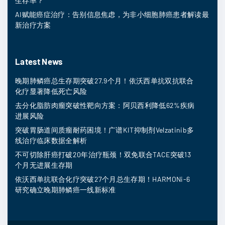
生存率？
AI赋能癌症治疗：告别信息焦虑，为非小细胞肺癌患者解读最
新治疗方案
Latest News
晚期肺鳞癌总生存期突破27.9个月！依沃西单抗双抗联合
化疗显著降低死亡风险
去分化脂肪肉瘤突破性靶向方案：阿贝西利降低62%疾病
进展风险
突破胃肠道间质瘤耐药困境！广谱KIT抑制剂Velzatinib多
线治疗临床数据全解析
不可切除肝癌打破20年治疗瓶颈！双免联合TACE突破13
个月无进展生存期
依沃西单抗联合化疗突破27个月总生存期！HARMONi-6
研究确立晚期肺鳞癌一线新标准