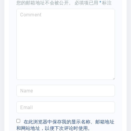
您的邮箱地址不会被公开。
必填项已用
*
标注
C
o
m
m
e
n
t
N
a
m
E
e
m
*
a
在此浏览器中保存我的显示名称、邮箱地址
和网站地址，以便下次评论时使用。
i