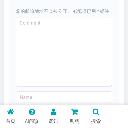
您的邮箱地址不会被公开。
必填项已用
*
标注
C
o
m
m
e
n
t
N
a
m
E
e
m
首页
AI问诊
资讯
购药
搜索
*
a
在此浏览器中保存我的显示名称、邮箱地址