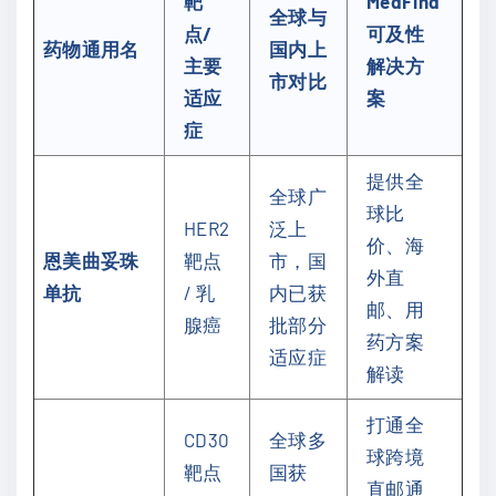
靶
MedFind
全球与
点/
可及性
药物通用名
国内上
主要
解决方
市对比
适应
案
症
提供全
全球广
球比
HER2
泛上
价、海
恩美曲妥珠
靶点
市，国
外直
单抗
/ 乳
内已获
邮、用
腺癌
批部分
药方案
适应症
解读
打通全
CD30
全球多
球跨境
靶点
国获
直邮通