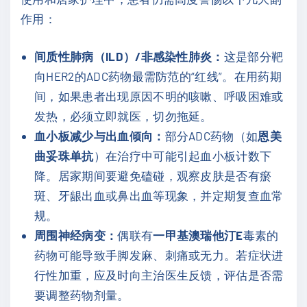
作用：
间质性肺病（ILD）/非感染性肺炎：
这是部分靶
向HER2的ADC药物最需防范的“红线”。在用药期
间，如果患者出现原因不明的咳嗽、呼吸困难或
发热，必须立即就医，切勿拖延。
血小板减少与出血倾向：
部分ADC药物（如
恩美
曲妥珠单抗
）在治疗中可能引起血小板计数下
降。居家期间要避免磕碰，观察皮肤是否有瘀
斑、牙龈出血或鼻出血等现象，并定期复查血常
规。
周围神经病变：
偶联有
一甲基澳瑞他汀E
毒素的
药物可能导致手脚发麻、刺痛或无力。若症状进
行性加重，应及时向主治医生反馈，评估是否需
要调整药物剂量。