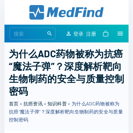
S
k
i
p
S
登录
注册
t
e
o
a
为什么ADC药物被称为抗癌
c
r
o
“魔法子弹”？深度解析靶向
c
n
h
生物制药的安全与质量控制
t
f
e
o
密码
n
r
t
首页
»
抗癌资讯
»
知识科普
:
»
为什么ADC药物被称为
抗癌“魔法子弹”？深度解析靶向生物制药的安全与质量
控制密码