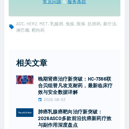
常见问题
&
服务条款
ADC
HER2
MET
乳腺癌
免疫
医保
抗癌药
新疗法
淋巴瘤
靶向药
相关文章
晚期肾癌治疗新突破：HC-7366联
合贝组替凡攻克耐药，最新临床疗
效与安全数据详解
2026-08-03
肺癌乳腺癌靶向治疗新突破：
2026ASCO多款前沿抗癌新药疗效
与副作用深度盘点