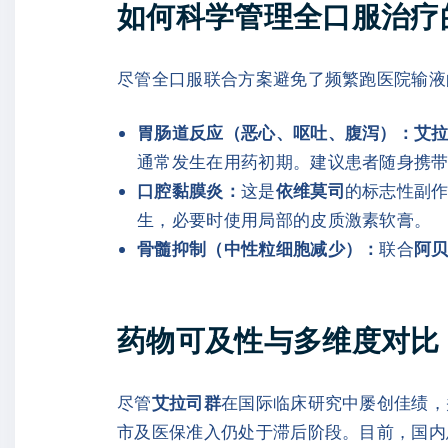
如何科学管理全口服治疗
尽管全口服联合方案避免了频繁跑医院输液
胃肠道反应（恶心、呕吐、腹泻）：
艾
通常发生在用药初期。建议患者随身携
口腔黏膜炎：
这是
依维莫司
的标志性副
生，必要时使用局部的皮质激素软膏。
骨髓抑制（中性粒细胞减少）：
联合
阿
药物可及性与多维度对比
尽管
艾拉司群
在国际临床研究中屡创佳绩，并
市及医保准入仍处于滞后阶段。目前，国内