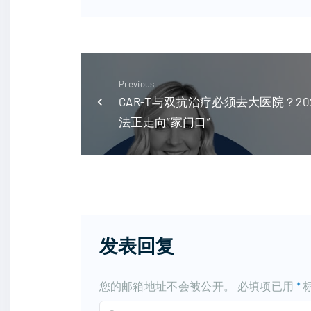
Previous
CAR-T与双抗治疗必须去大医院？2
法正走向“家门口”
发表回复
您的邮箱地址不会被公开。
必填项已用
*
C