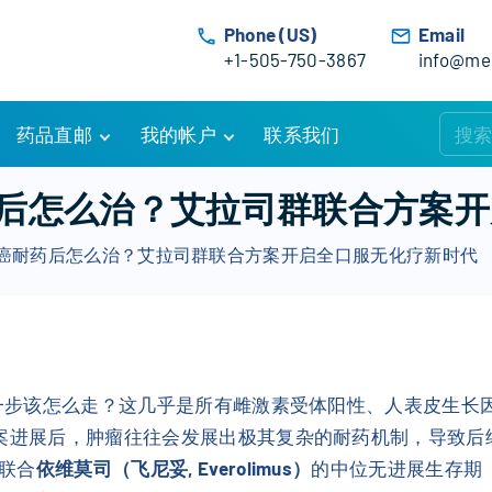
Phone (US)
Email
+1-505-750-3867
info@med
药品直邮
我的帐户
联系我们
购物车
账户详情
癌耐药后怎么治？艾拉司群联合方
订单追踪
我的订单
-乳腺癌耐药后怎么治？艾拉司群联合方案开启全口服无化疗新时代
优惠活动
常见问题
服务条款
一步该怎么走？这几乎是所有雌激素受体阳性、人表皮生长因子受
方案进展后，肿瘤往往会发展出极其复杂的耐药机制，导致
联合
依维莫司（飞尼妥, Everolimus）
的中位无进展生存期（P