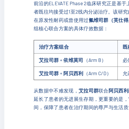
前沿的ELEVATE Phase 2临床研究正是
者既往均接受过1至2线内分泌治疗。该研
在原发性耐药或曾使用过
氟维司群（芙仕得, Fu
组核心联合方案的具体疗效数据：
治疗方案组合
既
艾拉司群
+
依维莫司
（Arm B）
必
艾拉司群
+
阿贝西利
（Arm C/D）
允
从数据中不难发现，
艾拉司群
联合
阿贝西利
延长了患者的无进展生存期，更重要的是，
间，保障了患者在治疗期间的尊严与生活质