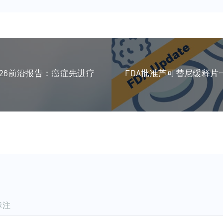
026前沿报告：癌症先进疗
FDA批准芦可替尼缓释片
标注