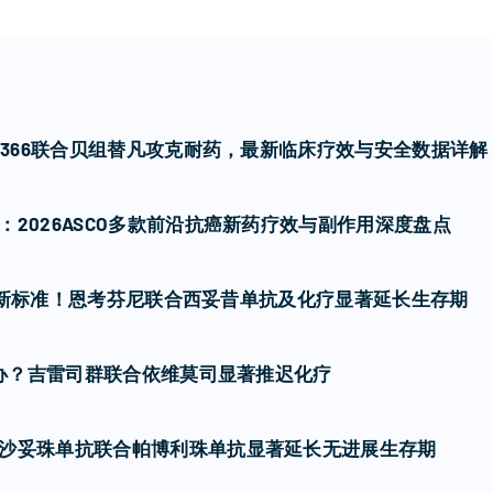
7366联合贝组替凡攻克耐药，最新临床疗效与安全数据详解
2026ASCO多款前沿抗癌新药疗效与副作用深度盘点
癌一线新标准！恩考芬尼联合西妥昔单抗及化疗显著延长生存期
么办？吉雷司群联合依维莫司显著推迟化疗
沙妥珠单抗联合帕博利珠单抗显著延长无进展生存期