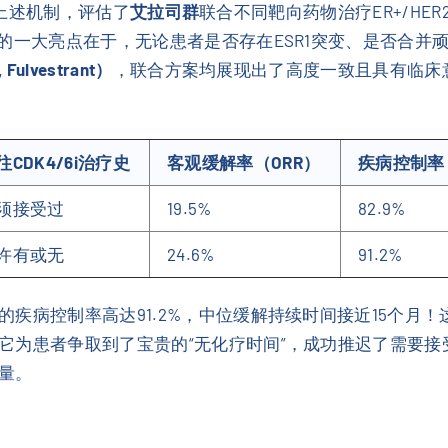
基于上述机制，评估了
艾拉司群
联合不同靶向药物治疗ER+/HE
究的一大亮点在于，无论患者是否存在ESR1突变、是否合并
lvestrant）
，联合方案均展现出了高度一致且具有临床意义
往CDK4/6i治疗史
客观缓解率（ORR）
疾病控制率
须接受过
19.5%
82.9%
许有或无
24.6%
91.2%
的疾病控制率高达91.2%，中位缓解持续时间接近15个月
它为患者争取到了宝贵的“无化疗时间”，成功推迟了需要接
量。