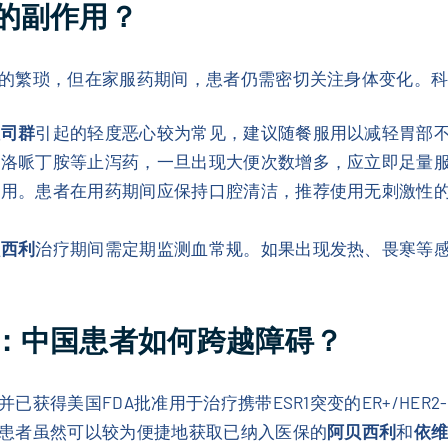
的副作用？
的繁琐，但在家服药期间，患者仍需密切关注身体变化。
拉司群
引起的轻度恶心较为常见，建议随餐服用以减轻胃部
带洛哌丁胺等止泻药，一旦出现大便次数增多，应立即足量
作用。患者在用药期间应保持口腔清洁，推荐使用无刺激性
贝西利
治疗期间需定期监测血常规。如果出现发热、畏寒等
：中国患者如何跨越障碍？
已获得美国FDA批准用于治疗携带ESR1突变的ER+/HE
患者虽然可以较为便捷地获取已纳入医保的
阿贝西利
和
依