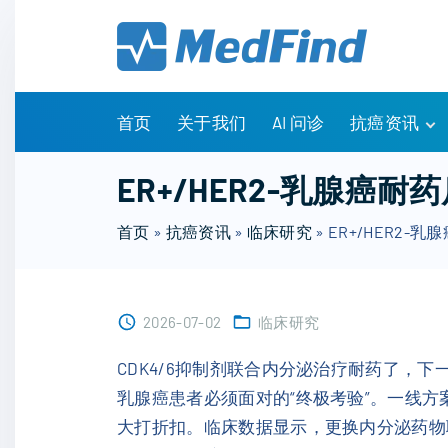
S
k
i
p
t
首页
关于我们
AI 问诊
抗癌资讯
o
c
有问有答
ER+/HER2-乳腺
o
诊疗指南
n
首页
»
抗癌资讯
»
临床研究
»
ER+/HER2
药物信息
t
医改政策
e
知识科普
n
临床研究
2026-07-02
临床研究
t
NCCN指南
CDK4/6抑制剂联合内分泌治疗耐药了，下
乳腺癌患者必须面对的“终极考验”。一线
大打折扣。临床数据显示，更换内分泌药物