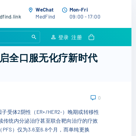
WeChat
Mon-Fri
find.link
MedFind
09:00 - 17:00
S
登录
注册
e
a
案开启全口服无化疗新时代
r
c
h
f
o
0
r
:
体2阴性（ER+/HER2-）晚期或转移性
后续传统内分泌治疗甚至联合靶向治疗的疗效
FS）仅为3.6至6.8个月，而单纯更换