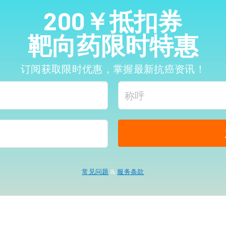
200￥抵扣券
靶向药限时特惠
订阅获取限时优惠，掌握最新抗癌资讯！
常见问题
&
服务条款