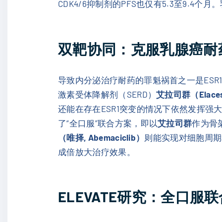
CDK4/6抑制剂的PFS也仅有5.3至9
双靶协同：克服乳腺癌耐
导致内分泌治疗耐药的罪魁祸首之一是ES
激素受体降解剂（SERD）
艾拉司群（Elaces
还能在存在ESR1突变的情况下依然发挥强
了“全口服”联合方案，即以
艾拉司群
作为骨
（唯择, Abemaciclib）
则能实现对细胞周期
成倍放大治疗效果。
ELEVATE研究：全口