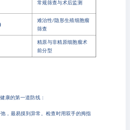
常规筛查与术后监测
难治性/隐形生殖细胞瘤
例）
筛查
精原与非精原细胞瘤术
前分型
性健康的第一道防线：
松弛，最易摸到异常。检查时用双手的拇指