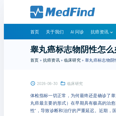
S
k
i
p
t
首页
关于我们
AI 问诊
抗癌资讯
o
c
有问有答
睾丸癌标志物阴性怎么
o
诊疗指南
n
首页
»
抗癌资讯
»
临床研究
»
睾丸癌标志物阴
药物信息
t
医改政策
e
知识科普
n
临床研究
2026-06-30
临床研究
t
NCCN指南
体检指标一切正常，为何最终还是确诊了睾
丸癌最主要的形式）在早期具有极高的治愈
性”，导致诊断和治疗的严重延迟。近期，国际顶尖医