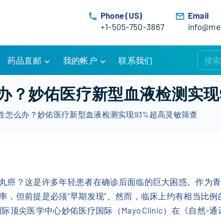
Phone (US)
Email
+1-505-750-3867
info@med
药品直邮
我的帐户
联系我们
购物车
账户详情
办？妙佑医疗新型血液检测实现
订单追踪
我的订单
性怎么办？妙佑医疗新型血液检测实现93%超高灵敏筛查
优惠活动
常见问题
服务条款
丸癌？这是许多年轻患者在确诊后面临的巨大困惑。作为
率，但前提是必须“早期发现”。然而，临床上约有相当比例
学中心妙佑医疗国际（Mayo Clinic）在《自然-通讯》（Na