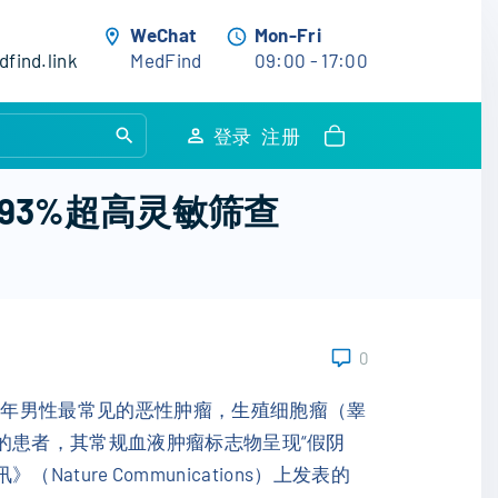
WeChat
Mon-Fri
find.link
MedFind
09:00 - 17:00
S
登录
注册
e
a
93%超高灵敏筛查
r
c
h
f
o
0
r
:
青年男性最常见的恶性肿瘤，生殖细胞瘤（睾
的患者，其常规血液肿瘤标志物呈现“假阴
ture Communications）上发表的