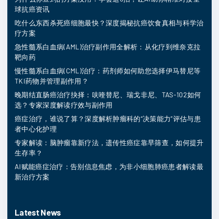
球抗癌资讯
吃什么东西杀死癌细胞最快？深度揭秘抗癌饮食真相与科学治
疗方案
急性髓系白血病(AML)治疗副作用全解析：从化疗到维奈克拉
靶向药
慢性髓系白血病(CML)治疗：药剂师如何助您选择伊马替尼等
TKI药物并管理副作用？
晚期结直肠癌治疗抉择：呋喹替尼、瑞戈非尼、TAS-102如何
选？专家深度解读疗效与副作用
癌症治疗，谁说了算？深度解析肿瘤科的“决策能力”评估与患
者中心化护理
专家解读：脑肿瘤靠新疗法，遗传性癌症靠早筛查，如何提升
生存率？
AI赋能癌症治疗：告别信息焦虑，为非小细胞肺癌患者解读最
新治疗方案
Latest News