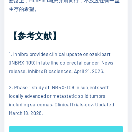
癌路上，MedFind与您并肩同行，不放过任何一丝
生存的希望。
【参考文献】
1. Inhibrx provides clinical update on ozekibart
(INBRX-109) in late line colorectal cancer. News
release. Inhibrx Biosciences. April 21, 2026.
2. Phase 1 study of INBRX-109 in subjects with
locally advanced or metastatic solid tumors
including sarcomas. ClinicalTrials.gov. Updated
March 18, 2026.