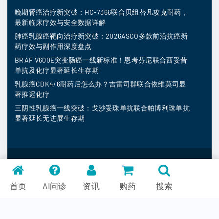
晚期肾癌治疗新突破：HC-7366联合贝组替凡攻克耐药，
最新临床疗效与安全数据详解
肺癌乳腺癌靶向治疗新突破：2026ASCO多款前沿抗癌新
药疗效与副作用深度盘点
BRAF V600E突变肠癌一线新标准！恩考芬尼联合西妥昔
单抗及化疗显著延长生存期
乳腺癌CDK4/6耐药后怎么办？吉雷司群联合依维莫司显
著推迟化疗
三阴性乳腺癌一线突破：戈沙妥珠单抗联合帕博利珠单抗
显著延长无进展生存期
MedFind ©
2026
常见问题
首页
AI问诊
资讯
购药
搜索