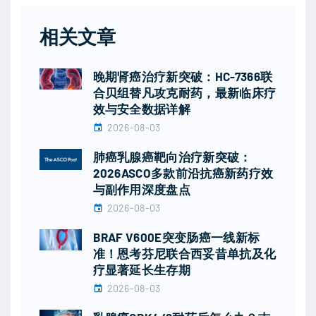
相关文章
晚期肾癌治疗新突破：HC-7366联
合贝组替凡攻克耐药，最新临床疗
效与安全数据详解
2026-08-03
肺癌乳腺癌靶向治疗新突破：
2026ASCO多款前沿抗癌新药疗效
与副作用深度盘点
2026-08-03
BRAF V600E突变肠癌一线新标
准！恩考芬尼联合西妥昔单抗及化
疗显著延长生存期
2026-08-03