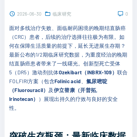
2026-06-30
临床研究
0
面对多线治疗失败、面临耐药困境的晚期结直肠癌
（CRC）患者，后续的治疗选择往往极为有限。如
何在保障生活质量的前提下，延长无进展生存期？
最新公布的1/2期临床研究数据，为重度经治的晚期
结直肠癌患者带来了一线曙光。创新型死亡受体
5（DR5）激动剂抗体
Ozekibart（INBRX-109）
联合
FOLFIRI方案（包含
Folinic acid
、
氟尿嘧啶
（Fluorouracil）
及
伊立替康（开普拓,
Irinotecan）
）展现出持久的疗效与良好的安全
性。
突破生存瓶颈：最新临床数据