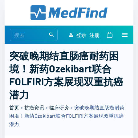
S
k
i
p
S
登录
注册
t
e
o
a
突破晚期结直肠癌耐药困
c
r
o
境！新药Ozekibart联合
c
n
h
FOLFIRI方案展现双重抗癌
t
f
e
o
潜力
n
r
t
首页
»
抗癌资讯
»
临床研究
:
»
突破晚期结直肠癌耐药
困境！新药Ozekibart联合FOLFIRI方案展现双重抗癌
潜力