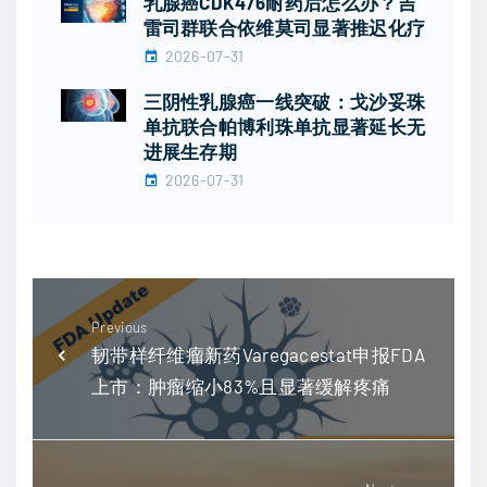
乳腺癌CDK4/6耐药后怎么办？吉
雷司群联合依维莫司显著推迟化疗
2026-07-31
三阴性乳腺癌一线突破：戈沙妥珠
单抗联合帕博利珠单抗显著延长无
进展生存期
2026-07-31
Previous
韧带样纤维瘤新药Varegacestat申报FDA
上市：肿瘤缩小83%且显著缓解疼痛