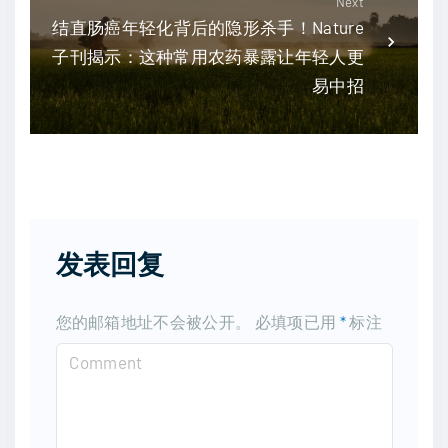
Next
结直肠癌年轻化背后的隐形杀手！Nature
子刊揭示：这种常用农药暴露让年轻人更
易中招
发表回复
您的邮箱地址不会被公开。
必填项已用
*
标注
C
o
m
m