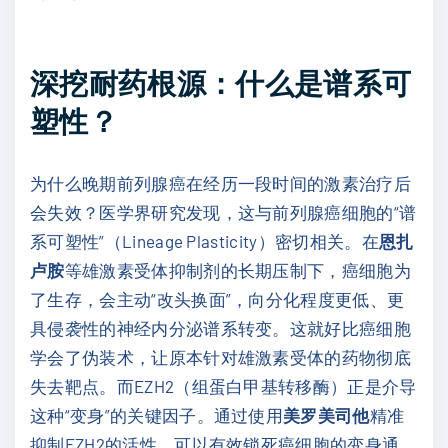
深挖耐药根源：什么是谱系可
塑性？
为什么晚期前列腺癌在经历一段时间的激素治疗后
会失效？医学界研究发现，这与前列腺癌细胞的“谱
系可塑性”（Lineage Plasticity）密切相关。在
恩扎
卢胺
等雄激素受体抑制剂的长期压制下，癌细胞为
了生存，会主动“改头换面”，向分化程度更低、更
具侵袭性的神经内分泌谱系转变。这就好比癌细胞
学会了伪装术，让原本针对雄激素受体的药物彻底
失去靶点。而EZH2（组蛋白甲基转移酶）正是介导
这种“变身”的关键因子。通过使用
美罗美司他
精准
抑制EZH2的活性，可以有效锁死癌细胞的变身通