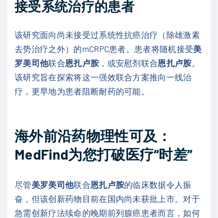
接受系统治疗的患者
该研究面向尚未接受过系统性抗癌治疗（除雄激素
去势治疗之外）的mCRPC患者。患者将随机接受
美
罗美司他
联合
恩扎卢胺
，或安慰剂联合
恩扎卢胺
。
该研究旨在探索将这一强效联合方案推向一线治
疗，更早地为患者阻断耐药的可能。
海外前沿药物理性可及：
MedFind为您打破医疗“时差”
尽管
美罗美司他
联合
恩扎卢胺
的临床数据令人振
奋，但该创新药物目前在国内尚未获批上市。对于
急需创新疗法续命的晚期前列腺癌患者而言，如何