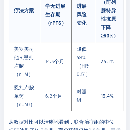
（前列
学无进展
进展
疗法方案
腺特异
生存期
风险
性抗原
（rPFS）
变化
下降
≥50%）
美罗美司
降低
他 + 恩扎
49%
14.3个月
34.1%
卢胺
（HR:
（n=41）
0.51）
恩扎卢胺
对照
单药
6.2个月
15.4%
组
（n=40）
从数据对比可以清晰地看到，联合治疗组的中位
rPFS达到了14.3个月，而单药组仅为6.2个月，患者