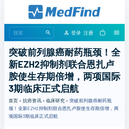
S
k
i
p
S
登录
注册
t
e
o
a
突破前列腺癌耐药瓶颈！全
c
r
o
新EZH2抑制剂联合恩扎卢
c
n
h
胺使生存期倍增，两项国际
t
f
e
o
3期临床正式启航
n
r
t
首页
»
抗癌资讯
»
临床研究
:
»
突破前列腺癌耐药瓶
颈！全新EZH2抑制剂联合恩扎卢胺使生存期倍增，两
项国际3期临床正式启航