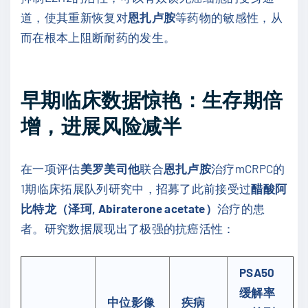
道，使其重新恢复对
恩扎卢胺
等药物的敏感性，从
而在根本上阻断耐药的发生。
早期临床数据惊艳：生存期倍
增，进展风险减半
在一项评估
美罗美司他
联合
恩扎卢胺
治疗mCRPC的
1期临床拓展队列研究中，招募了此前接受过
醋酸阿
比特龙（泽珂, Abiraterone acetate）
治疗的患
者。研究数据展现出了极强的抗癌活性：
PSA50
缓解率
中位影像
疾病