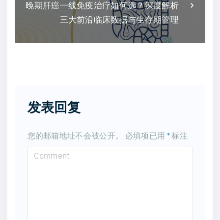
晚期肝癌一线免疫治疗如何选？深度解析
三大前沿临床数据与生存期管理
发表回复
您的邮箱地址不会被公开。
必填项已用
*
标注
C
o
m
m
e
n