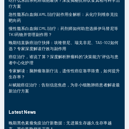
吃什么东西杀死癌细胞最快？深度揭秘抗癌饮食真相与科学治
疗方案
急性髓系白血病(AML)治疗副作用全解析：从化疗到维奈克拉
靶向药
慢性髓系白血病(CML)治疗：药剂师如何助您选择伊马替尼等
TKI药物并管理副作用？
晚期结直肠癌治疗抉择：呋喹替尼、瑞戈非尼、TAS-102如何
选？专家深度解读疗效与副作用
癌症治疗，谁说了算？深度解析肿瘤科的“决策能力”评估与患
者中心化护理
专家解读：脑肿瘤靠新疗法，遗传性癌症靠早筛查，如何提升
生存率？
AI赋能癌症治疗：告别信息焦虑，为非小细胞肺癌患者解读最
新治疗方案
Latest News
晚期黑色素瘤免疫治疗新数据：无进展生存越久生存率越
高，死亡风险趋近正常人