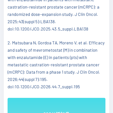
castration-resistant prostate cancer (mCRPC): a
randomized dose-expansion study. J Clin Oncol.
2025;43(suppl 5):LBA138.
doi:10.1200/JCO.2025.43.5_suppl.LBA138
2. Matsubara N, Gordoa TA, Moreno V, et al. Efficacy
and safety of mevrometostat (M) in combination
with enzalutamide (E) in patients (pts) with
metastatic castration-resistant prostate cancer
(mCRPC): Data from a phase 1 study. J Clin Oncol.
2026;44(suppl 7):195.
doi:10.1200/JCO.2026.44.7_suppl.195