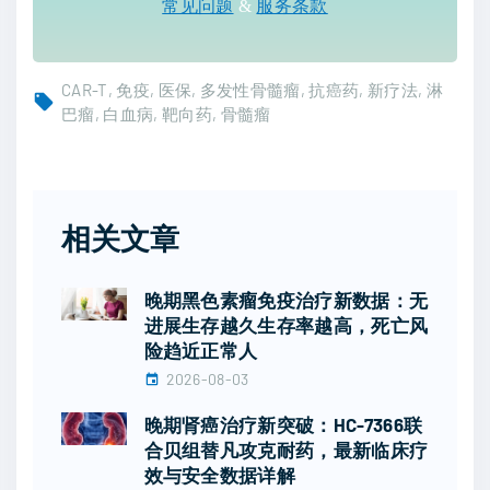
常见问题
&
服务条款
CAR-T
免疫
医保
多发性骨髓瘤
抗癌药
新疗法
淋
巴瘤
白血病
靶向药
骨髓瘤
相关文章
晚期黑色素瘤免疫治疗新数据：无
进展生存越久生存率越高，死亡风
险趋近正常人
2026-08-03
晚期肾癌治疗新突破：HC-7366联
合贝组替凡攻克耐药，最新临床疗
效与安全数据详解