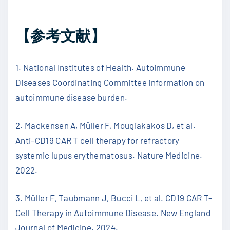
【参考文献】
1. National Institutes of Health. Autoimmune
Diseases Coordinating Committee information on
autoimmune disease burden.
2. Mackensen A, Müller F, Mougiakakos D, et al.
Anti-CD19 CAR T cell therapy for refractory
systemic lupus erythematosus. Nature Medicine.
2022.
3. Müller F, Taubmann J, Bucci L, et al. CD19 CAR T-
Cell Therapy in Autoimmune Disease. New England
Journal of Medicine. 2024.