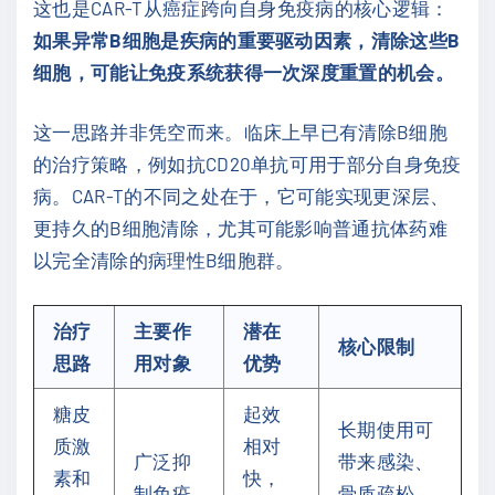
这也是CAR-T从癌症跨向自身免疫病的核心逻辑：
如果异常B细胞是疾病的重要驱动因素，清除这些B
细胞，可能让免疫系统获得一次深度重置的机会。
这一思路并非凭空而来。临床上早已有清除B细胞
的治疗策略，例如抗CD20单抗可用于部分自身免疫
病。CAR-T的不同之处在于，它可能实现更深层、
更持久的B细胞清除，尤其可能影响普通抗体药难
以完全清除的病理性B细胞群。
治疗
主要作
潜在
核心限制
思路
用对象
优势
糖皮
起效
长期使用可
质激
相对
广泛抑
带来感染、
素和
快，
制免疫
骨质疏松、