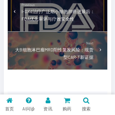
Previous
I-DXd治疗广泛期小细胞肺癌进展后：
FDA优先审评与疗效安全性
Next
大B细胞淋巴瘤MRD阳性复发风险：现货
型CAR-T新证据
发表回复
首页
AI问诊
资讯
购药
搜索