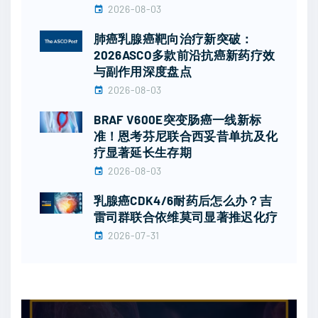
2026-08-03
肺癌乳腺癌靶向治疗新突破：
2026ASCO多款前沿抗癌新药疗效
与副作用深度盘点
2026-08-03
BRAF V600E突变肠癌一线新标
准！恩考芬尼联合西妥昔单抗及化
疗显著延长生存期
2026-08-03
乳腺癌CDK4/6耐药后怎么办？吉
雷司群联合依维莫司显著推迟化疗
2026-07-31