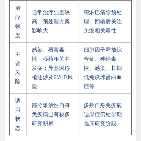
治
通常治疗强度较
需淋巴清除预处
疗
高，预处理方案
理，回输后关注
强
影响大
免疫相关毒性
度
感染、器官毒
细胞因子释放综
主
性、移植相关并
合征、神经毒
要
发症；异基因移
性、感染、长期
风
植还涉及GVHD风
低免疫球蛋白血
险
险
症等
适
部分难治性自身
多数自身免疫病
用
免疫病已有较多
适应症仍处早期
状
研究积累
临床研究阶段
态