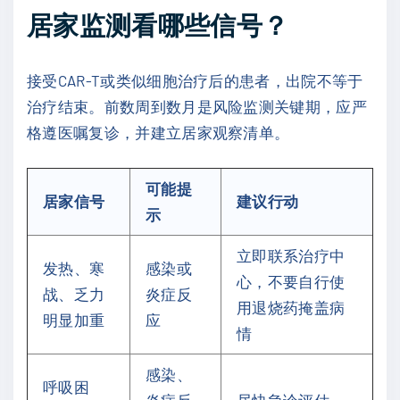
居家监测看哪些信号？
接受CAR-T或类似细胞治疗后的患者，出院不等于
治疗结束。前数周到数月是风险监测关键期，应严
格遵医嘱复诊，并建立居家观察清单。
可能提
居家信号
建议行动
示
立即联系治疗中
发热、寒
感染或
心，不要自行使
战、乏力
炎症反
用退烧药掩盖病
明显加重
应
情
感染、
呼吸困