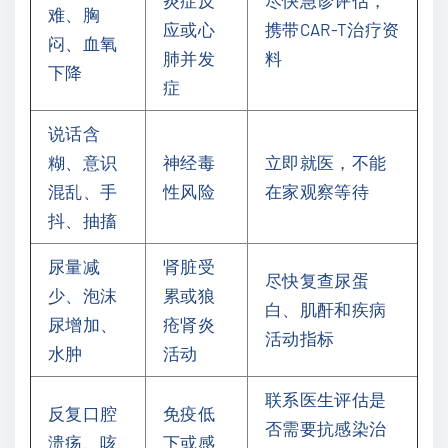
炎症反
尽快急诊评估，
难、胸
应或心
携带CAR-T治疗资
闷、血氧
肺并发
料
下降
症
说话含
糊、意识
神经毒
立即就医，不能
混乱、手
性风险
在家观察等待
抖、抽搐
尿量减
肾脏受
尽快复查尿蛋
少、泡沫
累或狼
白、肌酐和疾病
尿增加、
疮肾炎
活动指标
水肿
活动
联系医生评估是
反复口腔
免疫低
否需要抗感染治
溃疡、咳
下或感