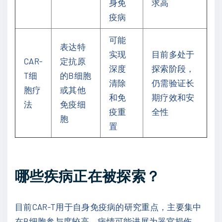
身免
求高
疫病
可能
表达特
实现
目前多处于
CAR-
定抗原
深度
探索阶段，
T细
的B细胞
清除
仍需验证长
胞疗
或其他
和免
期疗效和安
法
免疫细
疫重
全性
胞
置
哪些疾病正在被探索？
目前CAR-T用于自身免疫病的研究重点，主要集中
在B细胞参与度较高、病情可能进展为器官损伤、