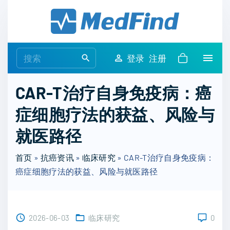
S
k
i
p
S
登录
注册
t
e
o
a
CAR-T治疗自身免疫病：癌
c
r
o
症细胞疗法的获益、风险与
c
n
h
就医路径
t
f
e
o
首页
»
抗癌资讯
»
临床研究
»
CAR-T治疗自身免疫病：
n
r
癌症细胞疗法的获益、风险与就医路径
t
:
2026-06-03
临床研究
0