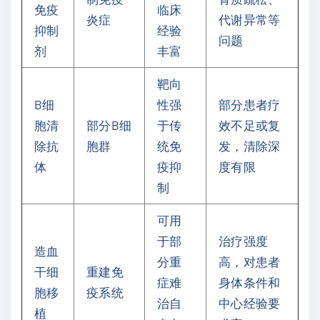
免疫
临床
炎症
代谢异常等
抑制
经验
问题
剂
丰富
靶向
B细
性强
部分患者疗
胞清
部分B细
于传
效不足或复
除抗
胞群
统免
发，清除深
体
疫抑
度有限
制
可用
于部
治疗强度
造血
分重
高，对患者
干细
重建免
症难
身体条件和
胞移
疫系统
治自
中心经验要
植