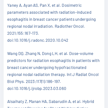
Yaney A, Ayan AS, Pan X, et al. Dosimetric
parameters associated with radiation-induced
esophagitis in breast cancer patients undergoing
regional nodal irradiation. Radiother Oncol.
2021;155:167-173.
doi:10.1016/j.radonc.2020.10.042
Wang DQ, Zhang N, Dong LH, et al. Dose-volume
predictors for radiation esophagitis in patients with
breast cancer undergoing hypofractionated
regional nodal radiation therapy. Int J Radiat Oncol
Biol Phys. 2023;117(1):186-197.
doi:10.1016/j.ijrobp.2023.03.060
Alsaihaty Z, Manan HA, Sabarudin A, et al. Hybrid