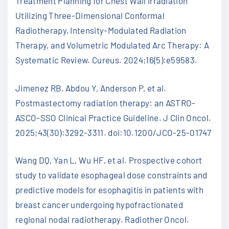
Treatment Planning for Chest Wall Irradiation
Utilizing Three-Dimensional Conformal
Radiotherapy, Intensity-Modulated Radiation
Therapy, and Volumetric Modulated Arc Therapy: A
Systematic Review. Cureus. 2024;16(5):e59583.
Jimenez RB, Abdou Y, Anderson P, et al.
Postmastectomy radiation therapy: an ASTRO-
ASCO-SSO Clinical Practice Guideline. J Clin Oncol.
2025;43(30):3292-3311. doi:10.1200/JCO-25-01747
Wang DQ, Yan L, Wu HF, et al. Prospective cohort
study to validate esophageal dose constraints and
predictive models for esophagitis in patients with
breast cancer undergoing hypofractionated
regional nodal radiotherapy. Radiother Oncol.