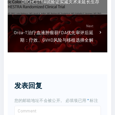
ORCHESTRA试验证实减灭术未延长生存
Next
Orca-T治疗血液肿瘤获FDA优先审评后延
期：疗效、GVHD风险与移植选择全解
发表回复
您的邮箱地址不会被公开。
必填项已用
*
标注
C