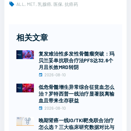
ALL
MET
乳腺癌
医保
抗癌药
相关文章
复发难治性多发性骨髓瘤突破：玛
贝兰妥单抗联合疗法PFS达32.6个
月且长效MRD转阴
2026-08-10
低危骨髓增生异常综合征贫血怎么
治？罗特西普一线治疗显著脱离输
血且带来生存获益
2026-08-10
晚期肾癌一线IO/TKI靶免联合治疗
怎么选？三大临床研究数据对比与