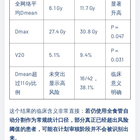
全网络平
显著
6.1 Gy
11.7 Gy
均Dmean
升高
P＝
Dmax
27.4 Gy
30.8 Gy
0.047
P＝
V20
5.1%
9.4%
0.031
Dmean超
未突出
临床
16/42，
过11 Gy比
显示高
意义
38.1%
例
风险
明确
这个结果的临床含义非常直接：
若仍使用全食管自
动分割作为常规统计口径，部分真正已经超出风险
阈值的患者，可能在计划审核阶段并不会被识别出
来。