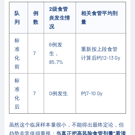
2级食管
队
例
相关食管平均剂
炎发生情
列
数
量
况
标
6例发
准
重新按上段食管
7
生，
化
计算后约12-13 Gy
85.7%
前
标
准
7
0例发生
约7-10 Gy
化
后
虽然这个临床样本量很小，不能得出最终定论，但
趋势非常值得重视：
当真正把高风险食管剂量“看清