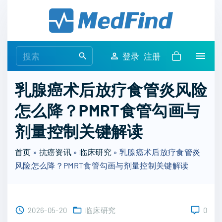
S
k
i
p
S
登录
注册
t
e
o
a
乳腺癌术后放疗食管炎风险
c
r
o
怎么降？PMRT食管勾画与
c
n
h
剂量控制关键解读
t
f
e
o
首页
»
抗癌资讯
»
临床研究
»
乳腺癌术后放疗食管炎
n
r
风险怎么降？PMRT食管勾画与剂量控制关键解读
t
:
2026-05-20
临床研究
0