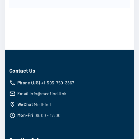
Contact Us
Phone (US)
+1-505-750-3867
Email
info@medfind.link
WeChat
MedFind
Mon-Fri
09:00 - 17:00