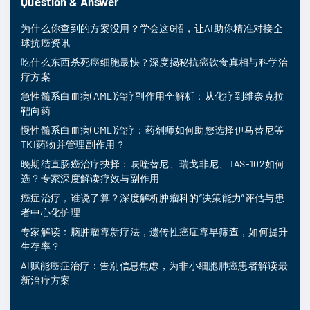
Question & Answer
为什么你查到的方案没用？学会这6招，让AI助你精准对接全
球抗癌资讯
吃什么东西杀死癌细胞最快？深度揭秘抗癌饮食真相与科学治
疗方案
急性髓系白血病(AML)治疗副作用全解析：从化疗到维奈克拉
靶向药
慢性髓系白血病(CML)治疗：药剂师如何助您选择伊马替尼等
TKI药物并管理副作用？
晚期结直肠癌治疗抉择：呋喹替尼、瑞戈非尼、TAS-102如何
选？专家深度解读疗效与副作用
癌症治疗，谁说了算？深度解析肿瘤科的“决策能力”评估与患
者中心化护理
专家解读：脑肿瘤靠新疗法，遗传性癌症靠早筛查，如何提升
生存率？
AI赋能癌症治疗：告别信息焦虑，为非小细胞肺癌患者解读最
新治疗方案