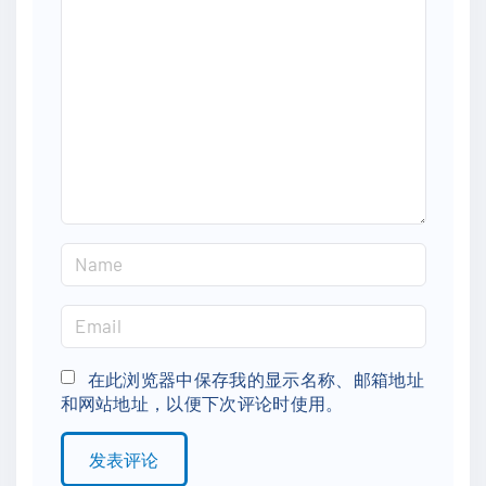
o
m
m
e
n
t
N
a
m
E
e
m
*
a
在此浏览器中保存我的显示名称、邮箱地址
和网站地址，以便下次评论时使用。
i
l
*