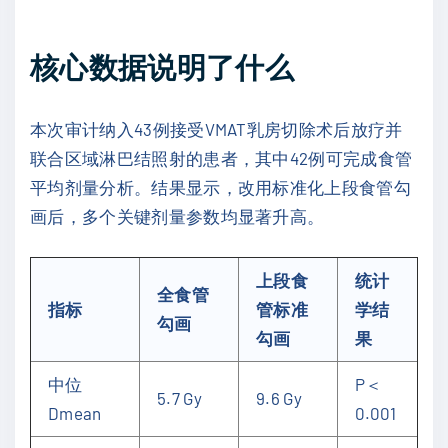
核心数据说明了什么
本次审计纳入43例接受VMAT乳房切除术后放疗并
联合区域淋巴结照射的患者，其中42例可完成食管
平均剂量分析。结果显示，改用标准化上段食管勾
画后，多个关键剂量参数均显著升高。
上段食
统计
全食管
指标
管标准
学结
勾画
勾画
果
中位
P＜
5.7 Gy
9.6 Gy
Dmean
0.001