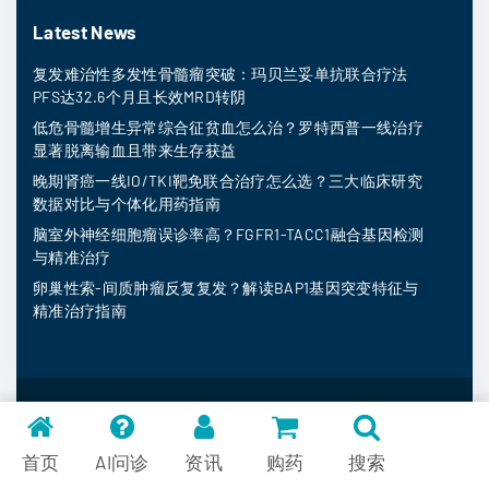
Latest News
复发难治性多发性骨髓瘤突破：玛贝兰妥单抗联合疗法
PFS达32.6个月且长效MRD转阴
低危骨髓增生异常综合征贫血怎么治？罗特西普一线治疗
显著脱离输血且带来生存获益
晚期肾癌一线IO/TKI靶免联合治疗怎么选？三大临床研究
数据对比与个体化用药指南
脑室外神经细胞瘤误诊率高？FGFR1-TACC1融合基因检测
与精准治疗
卵巢性索-间质肿瘤反复复发？解读BAP1基因突变特征与
精准治疗指南
MedFind ©
2026
常见问题
首页
AI问诊
资讯
购药
搜索