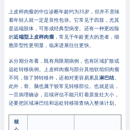
上皮样肉瘤的中位诊断年龄约为35岁，但并不意味
着年轻人就一定是良性包块。它常见于四肢，尤其
是远端肢体，可形成经典型病变。还有一种更凶险
的
近端型上皮样肉瘤
，常见于年龄更大的患者，细
胞异型性更明显，临床进展往往更快。
从分期分布看，既有局限期病例，也有区域扩散或
远处转移病例。上皮样肉瘤与部分其他软组织肉瘤
不同，除了肺转移外，还相对更容易累及
淋巴结
。
此外，骨、脑也属于较常见转移部位。也就是说，
一旦病理确诊，后续评估不能只盯着原发灶大小，
还要把区域淋巴结和远处转移筛查纳入整体计划。
核
心