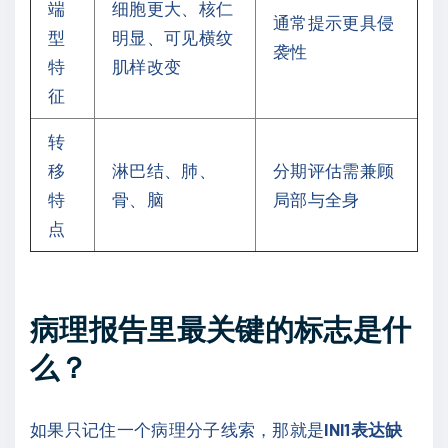
端
细胞更大、核仁
通常提示更具侵
型
明显、可见横纹
袭性
特
肌样改变
征
转
移
淋巴结、肺、
分期评估需兼顾
特
骨、脑
局部与全身
点
病理报告里最关键的标志是什
么？
如果只记住一个病理分子线索，那就是
INI1表达缺