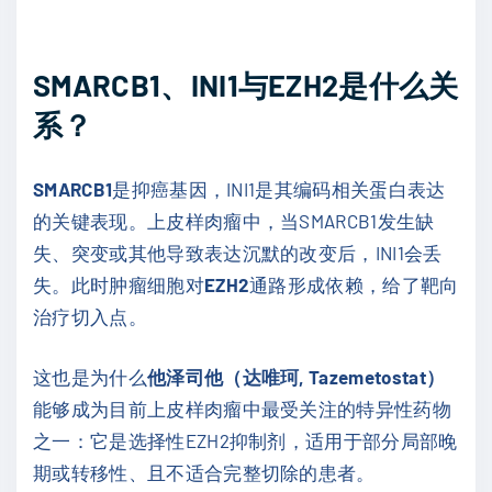
SMARCB1、INI1与EZH2是什么关
系？
SMARCB1
是抑癌基因，INI1是其编码相关蛋白表达
的关键表现。上皮样肉瘤中，当SMARCB1发生缺
失、突变或其他导致表达沉默的改变后，INI1会丢
失。此时肿瘤细胞对
EZH2
通路形成依赖，给了靶向
治疗切入点。
这也是为什么
他泽司他（达唯珂, Tazemetostat）
能够成为目前上皮样肉瘤中最受关注的特异性药物
之一：它是选择性EZH2抑制剂，适用于部分局部晚
期或转移性、且不适合完整切除的患者。