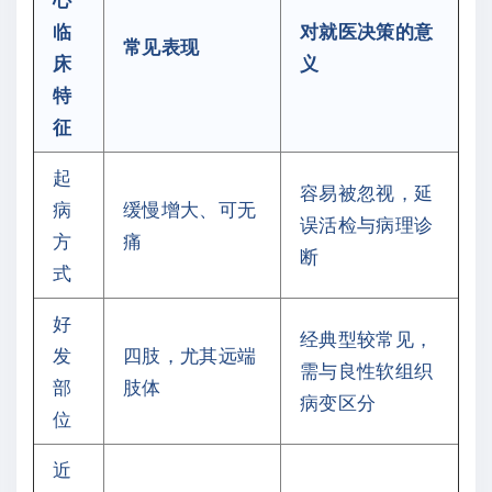
临
对就医决策的意
常见表现
床
义
特
征
起
容易被忽视，延
病
缓慢增大、可无
误活检与病理诊
方
痛
断
式
好
经典型较常见，
发
四肢，尤其远端
需与良性软组织
部
肢体
病变区分
位
近