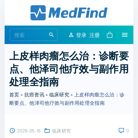
S
k
i
p
S
登录
注册
t
e
o
a
上皮样肉瘤怎么治：诊断要
c
r
o
点、他泽司他疗效与副作用
c
n
h
处理全指南
t
f
e
o
首页
»
抗癌资讯
»
临床研究
»
上皮样肉瘤怎么治：诊
n
r
断要点、他泽司他疗效与副作用处理全指南
t
:
2026-05-16
临床研究
0