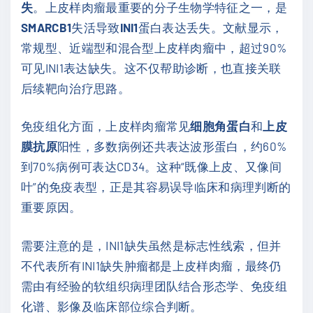
失
。上皮样肉瘤最重要的分子生物学特征之一，是
SMARCB1
失活导致
INI1
蛋白表达丢失。文献显示，
常规型、近端型和混合型上皮样肉瘤中，超过90%
可见INI1表达缺失。这不仅帮助诊断，也直接关联
后续靶向治疗思路。
免疫组化方面，上皮样肉瘤常见
细胞角蛋白
和
上皮
膜抗原
阳性，多数病例还共表达波形蛋白，约60%
到70%病例可表达CD34。这种“既像上皮、又像间
叶”的免疫表型，正是其容易误导临床和病理判断的
重要原因。
需要注意的是，INI1缺失虽然是标志性线索，但并
不代表所有INI1缺失肿瘤都是上皮样肉瘤，最终仍
需由有经验的软组织病理团队结合形态学、免疫组
化谱、影像及临床部位综合判断。