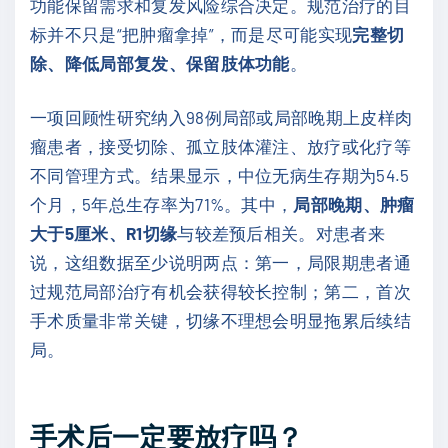
功能保留需求和复发风险综合决定。规范治疗的目
标并不只是“把肿瘤拿掉”，而是尽可能实现
完整切
除、降低局部复发、保留肢体功能
。
一项回顾性研究纳入98例局部或局部晚期上皮样肉
瘤患者，接受切除、孤立肢体灌注、放疗或化疗等
不同管理方式。结果显示，中位无病生存期为54.5
个月，5年总生存率为71%。其中，
局部晚期、肿瘤
大于5厘米、R1切缘
与较差预后相关。对患者来
说，这组数据至少说明两点：第一，局限期患者通
过规范局部治疗有机会获得较长控制；第二，首次
手术质量非常关键，切缘不理想会明显拖累后续结
局。
手术后一定要放疗吗？