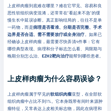
上皮样肉瘤到底难在哪里？难在它罕见、容易和良
恶性软组织病变混淆，还常常在“看起来不急”的缓
慢生长中延误诊断。真正影响结局的，往往不是单
一药物，而是
病理是否看准、分期是否完整、手术
边界是否合适、需不需要放疗或全身治疗
。如果已
经确诊上皮样肉瘤，最需要尽快弄清4件事：它有
哪些典型表现、病理和分子标志怎么看、局限期与
晚期分别怎么治、
EZH2靶向治疗
能帮到哪些患者。
上皮样肉瘤为什么容易误诊？
上皮样肉瘤属于罕见的
软组织肉瘤
亚型，在全部软
组织肉瘤中占比不到1%。它本身既带有间叶来源肿
瘤特征，又常表达上皮相关标志物，因此在病理和