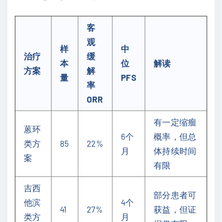
客
观
样
中
治疗
缓
本
位
解读
方案
解
量
PFS
率
ORR
有一定缩瘤
蒽环
6个
概率，但总
类方
85
22%
月
体持续时间
案
有限
吉西
部分患者可
他滨
4个
41
27%
获益，但证
类方
月