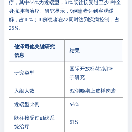
疗，其中44%为近端型，61%既往接受过至少1种全
身抗肿瘤治疗。研究显示，9例患者达到客观缓
解，占15%；16例患者在32周时达到疾病控制，占
26%。
他泽司他关键研究
结果
信息
国际开放标签2期篮
研究类型
子研究
入组人数
62例晚期上皮样肉瘤
近端型比例
44%
既往接受过≥1线系
61%
统治疗