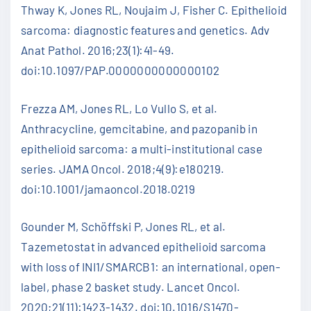
Thway K, Jones RL, Noujaim J, Fisher C. Epithelioid
sarcoma: diagnostic features and genetics. Adv
Anat Pathol. 2016;23(1):41-49.
doi:10.1097/PAP.0000000000000102
Frezza AM, Jones RL, Lo Vullo S, et al.
Anthracycline, gemcitabine, and pazopanib in
epithelioid sarcoma: a multi-institutional case
series. JAMA Oncol. 2018;4(9):e180219.
doi:10.1001/jamaoncol.2018.0219
Gounder M, Schöffski P, Jones RL, et al.
Tazemetostat in advanced epithelioid sarcoma
with loss of INI1/SMARCB1: an international, open-
label, phase 2 basket study. Lancet Oncol.
2020;21(11):1423-1432. doi:10.1016/S1470-