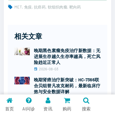
MET
免疫
抗癌药
软组织肉瘤
靶向药
相关文章
晚期黑色素瘤免疫治疗新数据：无
进展生存越久生存率越高，死亡风
险趋近正常人
2026-08-03
晚期肾癌治疗新突破：HC-7366联
合贝组替凡攻克耐药，最新临床疗
效与安全数据详解
2026-08-03
首页
AI问诊
资讯
购药
搜索
肺癌乳腺癌靶向治疗新突破：
2026ASCO多款前沿抗癌新药疗效