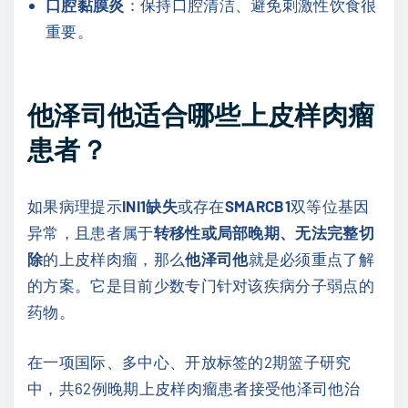
口腔黏膜炎
：保持口腔清洁、避免刺激性饮食很
重要。
他泽司他适合哪些上皮样肉瘤
患者？
如果病理提示
INI1缺失
或存在
SMARCB1
双等位基因
异常，且患者属于
转移性或局部晚期、无法完整切
除
的上皮样肉瘤，那么
他泽司他
就是必须重点了解
的方案。它是目前少数专门针对该疾病分子弱点的
药物。
在一项国际、多中心、开放标签的2期篮子研究
中，共62例晚期上皮样肉瘤患者接受他泽司他治