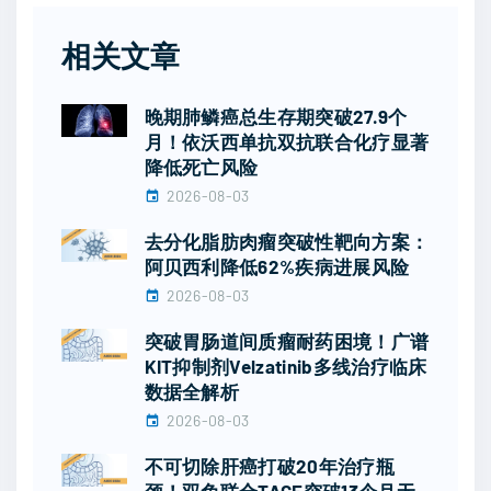
相关文章
晚期肺鳞癌总生存期突破27.9个
月！依沃西单抗双抗联合化疗显著
降低死亡风险
2026-08-03
去分化脂肪肉瘤突破性靶向方案：
阿贝西利降低62%疾病进展风险
2026-08-03
突破胃肠道间质瘤耐药困境！广谱
KIT抑制剂Velzatinib多线治疗临床
数据全解析
2026-08-03
不可切除肝癌打破20年治疗瓶
颈！双免联合TACE突破13个月无