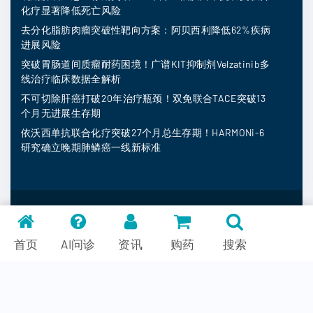
化疗显著降低死亡风险
去分化脂肪肉瘤突破性靶向方案：阿贝西利降低62%疾病
进展风险
突破胃肠道间质瘤耐药困境！广谱KIT抑制剂Velzatinib多
线治疗临床数据全解析
不可切除肝癌打破20年治疗瓶颈！双免联合TACE突破13
个月无进展生存期
依沃西单抗联合化疗突破27个月总生存期！HARMONi-6
研究确立晚期肺鳞癌一线新标准
MedFind ©
2026
常见问题
首页
AI问诊
资讯
购药
搜索