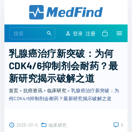
S
k
i
p
S
登录
注册
t
e
o
a
乳腺癌治疗新突破：为何
c
r
o
CDK4/6抑制剂会耐药？最
c
n
h
新研究揭示破解之道
t
f
e
o
首页
»
抗癌资讯
»
临床研究
»
乳腺癌治疗新突破：为
n
r
何CDK4/6抑制剂会耐药？最新研究揭示破解之道
t
:
2025-07-11
临床研究
0