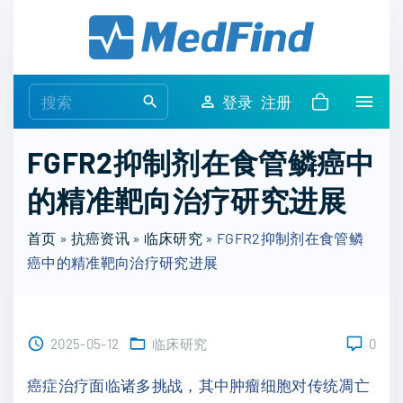
S
k
i
p
S
登录
注册
t
e
o
a
FGFR2抑制剂在食管鳞癌中
c
r
o
的精准靶向治疗研究进展
c
n
h
t
首页
»
抗癌资讯
»
临床研究
»
FGFR2抑制剂在食管鳞
f
e
癌中的精准靶向治疗研究进展
o
n
r
t
:
2025-05-12
临床研究
0
癌症治疗面临诸多挑战，其中肿瘤细胞对传统凋亡