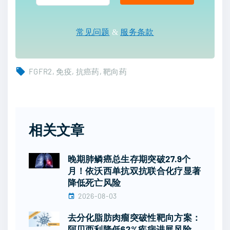
常见问题
&
服务条款
FGFR2
免疫
抗癌药
靶向药
相关文章
晚期肺鳞癌总生存期突破27.9个
月！依沃西单抗双抗联合化疗显著
降低死亡风险
2026-08-03
去分化脂肪肉瘤突破性靶向方案：
阿贝西利降低62%疾病进展风险