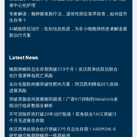
者中心化护理
专家解读：脑肿瘤靠新疗法，遗传性癌症靠早筛查，如何提升
生存率？
AI赋能癌症治疗：告别信息焦虑，为非小细胞肺癌患者解读最
新治疗方案
Latest News
晚期肺鳞癌总生存期突破27.9个月！依沃西单抗双抗联合
化疗显著降低死亡风险
去分化脂肪肉瘤突破性靶向方案：阿贝西利降低62%疾病
进展风险
突破胃肠道间质瘤耐药困境！广谱KIT抑制剂Velzatinib多
线治疗临床数据全解析
不可切除肝癌打破20年治疗瓶颈！双免联合TACE突破13
个月无进展生存期
依沃西单抗联合化疗突破27个月总生存期！HARMONi-6
研究确立晚期肺鳞癌一线新标准