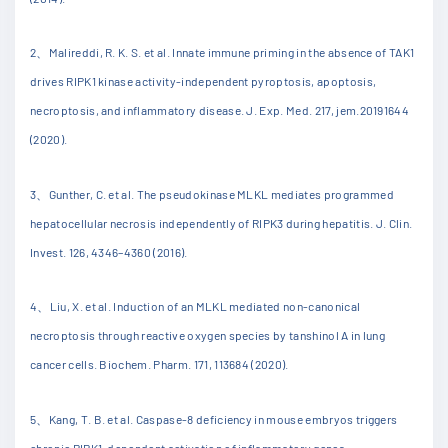
2
、
Malireddi, R. K. S. et al. Innate immune priming in the absence of TAK1
drives RIPK1 kinase activity-independent pyroptosis, apoptosis,
necroptosis, and inflammatory disease. J. Exp. Med. 217, jem.20191644
(2020).
3
、
Gunther, C. et al. The pseudokinase MLKL mediates programmed
hepatocellular necrosis independently of RIPK3 during hepatitis. J. Clin.
Invest. 126, 4346–4360 (2016).
4
、
Liu, X. et al. Induction of an MLKL mediated non-canonical
necroptosis through reactive oxygen species by tanshinol A in lung
cancer cells. Biochem. Pharm. 171, 113684 (2020).
5
、
Kang, T. B. et al. Caspase-8 deficiency in mouse embryos triggers
chronic RIPK1-dependent activation of inflammatory genes,