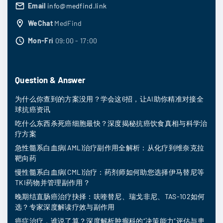
Email
info@medfind.link
WeChat
MedFind
Mon-Fri
09:00 - 17:00
Question & Answer
为什么你查到的方案没用？学会这6招，让AI助你精准对接全
球抗癌资讯
吃什么东西杀死癌细胞最快？深度揭秘抗癌饮食真相与科学治
疗方案
急性髓系白血病(AML)治疗副作用全解析：从化疗到维奈克拉
靶向药
慢性髓系白血病(CML)治疗：药剂师如何助您选择伊马替尼等
TKI药物并管理副作用？
晚期结直肠癌治疗抉择：呋喹替尼、瑞戈非尼、TAS-102如何
选？专家深度解读疗效与副作用
癌症治疗，谁说了算？深度解析肿瘤科的“决策能力”评估与患