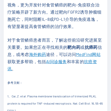
视角，更为开发针对食管鳞癌的靶向-免疫联合治
疗策略开辟了新方向。通过靶向FGFR2诱导肿瘤细
胞死亡，同时阻断IL-8或PD-L1介导的免疫逃逸，
有望显著提高食管鳞癌的治疗效果。
对于食管鳞癌患者而言，了解这些前沿研究进展至
关重要。如果您正在寻找相关的
靶向药
或
抗癌药
信
息，或考虑
海外购药
途径，可以访问
MedFind网站
获取更多帮助，包括
AI问诊服务
和丰富的
抗癌资
讯
。
参考文献：
1
、
Cai, Z. et al. Plasma membrane translocation of trimerized MLKL
protein is required for TNF-induced necroptosis. Nat. Cell Biol. 16, 55–65
(2014).