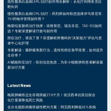
急性髓系白血病(AML)治疗副作用全解析：从化疗到维奈克拉
靶向药
慢性髓系白血病(CML)治疗：药剂师如何助您选择伊马替尼等
TKI药物并管理副作用？
晚期结直肠癌治疗抉择：呋喹替尼、瑞戈非尼、TAS-102如何
选？专家深度解读疗效与副作用
癌症治疗，谁说了算？深度解析肿瘤科的“决策能力”评估与患
者中心化护理
专家解读：脑肿瘤靠新疗法，遗传性癌症靠早筛查，如何提升
生存率？
AI赋能癌症治疗：告别信息焦虑，为非小细胞肺癌患者解读最
新治疗方案
Latest News
晚期肺鳞癌总生存期突破27.9个月！依沃西单抗双抗联合
化疗显著降低死亡风险
去分化脂肪肉瘤突破性靶向方案：阿贝西利降低62%疾病