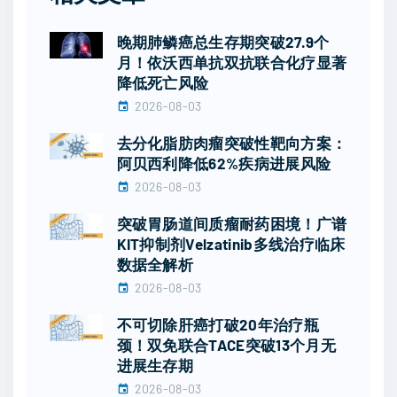
晚期肺鳞癌总生存期突破27.9个
月！依沃西单抗双抗联合化疗显著
降低死亡风险
2026-08-03
去分化脂肪肉瘤突破性靶向方案：
阿贝西利降低62%疾病进展风险
2026-08-03
突破胃肠道间质瘤耐药困境！广谱
KIT抑制剂Velzatinib多线治疗临床
数据全解析
2026-08-03
不可切除肝癌打破20年治疗瓶
颈！双免联合TACE突破13个月无
进展生存期
2026-08-03