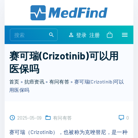
S
k
i
p
S
登录
注册
t
e
o
a
赛可瑞(Crizotinib)可以用
c
r
o
医保吗
c
n
h
t
首页
»
抗癌资讯
»
有问有答
»
赛可瑞(Crizotinib)可以
f
e
用医保吗
o
n
r
t
:
2025-05-09
有问有答
0
赛可瑞（Crizotinib），也被称为克唑替尼，是一种