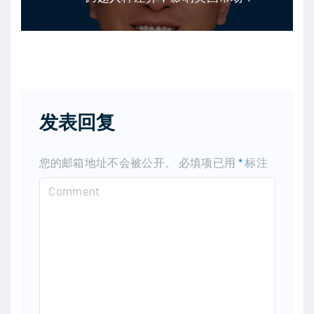
发表回复
您的邮箱地址不会被公开。
必填项已用
*
标注
C
o
m
m
e
n
t